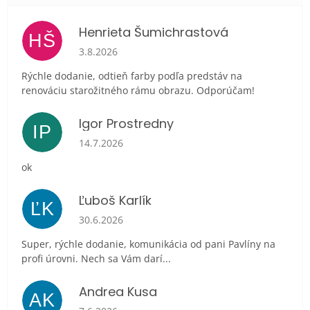
Henrieta Šumichrastová
HŠ
Hodnotenie obchodu je 5 z 5 hviezdičiek.
3.8.2026
Rýchle dodanie, odtieň farby podľa predstáv na
renováciu starožitného rámu obrazu. Odporúčam!
Igor Prostredny
IP
Hodnotenie obchodu je 5 z 5 hviezdičiek.
14.7.2026
ok
Ľuboš Karlík
ĽK
Hodnotenie obchodu je 5 z 5 hviezdičiek.
30.6.2026
Super, rýchle dodanie, komunikácia od pani Pavlíny na
profi úrovni. Nech sa Vám darí...
Andrea Kusa
AK
Hodnotenie obchodu je 5 z 5 hviezdičiek.