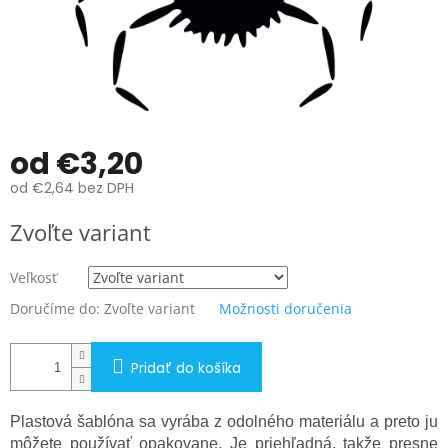
od
€3,20
od
€2,64
bez DPH
Jednotková
Zvoľte variant
cena:
Veľkosť
Doručíme do:
Zvoľte variant
Možnosti doručenia
Pridať do košíka
Plastová šablóna sa vyrába z odolného materiálu a preto ju
môžete používať opakovane. Je priehľadná, takže presne