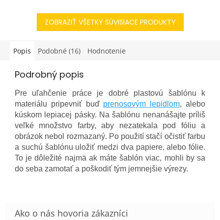
o niečo nové a vzrušujúce,
pre každého, kto sa nebojí
alebo...
vyjadriť svoju kreativitu a...
ZOBRAZIŤ VŠETKY SÚVISIACE PRODUKTY
Popis
Podobné (16)
Hodnotenie
Podrobný popis
Pre uľahčenie práce je dobré plastovú šablónu k
materiálu pripevniť buď
prenosovým lepidlom
, alebo
kúskom lepiacej pásky. Na šablónu nenanášajte príliš
veľké množstvo farby, aby nezatekala pod fóliu a
obrázok nebol rozmazaný. Po použití stačí očistiť farbu
a suchú šablónu uložiť medzi dva papiere, alebo fólie.
To je dôležité najmä ak máte šablón viac, mohli by sa
do seba zamotať a poškodiť tým jemnejšie výrezy.