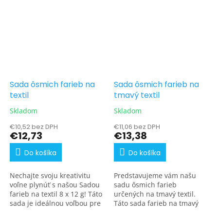
Sada ôsmich farieb na
Sada ôsmich farieb na
textil
tmavý textil
Skladom
Skladom
€10,52 bez DPH
€11,06 bez DPH
€12,73
€13,38
Do košíka
Do košíka
Nechajte svoju kreativitu
Predstavujeme vám našu
voľne plynúť s našou Sadou
sadu ôsmich farieb
farieb na textil 8 x 12 g! Táto
určených na tmavý textil.
sada je ideálnou voľbou pre
Táto sada farieb na tmavý
každého, kto sa chce pokúsiť
textil je pravým klenotom