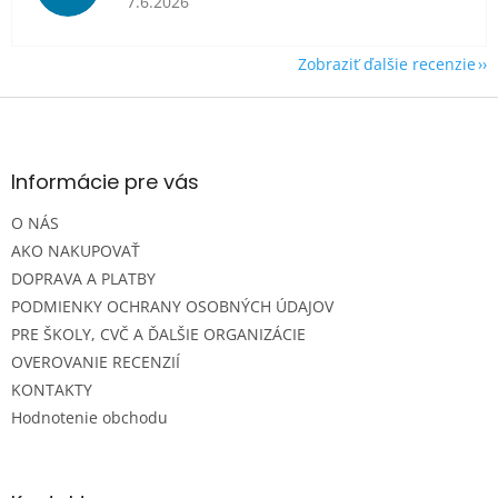
7.6.2026
Zobraziť ďalšie recenzie
Z
á
p
ä
Informácie pre vás
t
O NÁS
i
e
AKO NAKUPOVAŤ
DOPRAVA A PLATBY
PODMIENKY OCHRANY OSOBNÝCH ÚDAJOV
PRE ŠKOLY, CVČ A ĎALŠIE ORGANIZÁCIE
OVEROVANIE RECENZIÍ
KONTAKTY
Hodnotenie obchodu