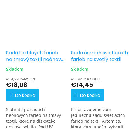
Sada textilných farieb
Sada ôsmich svietiacich
na tmavý textil neónové
farieb na svetlý textil
odtiene 7 x 25 g
Skladom
Skladom
€14,94 bez DPH
€11,94 bez DPH
€18,08
€14,45
Do košíka
Do košíka
Siahnite po sadách
Predstavujeme vám
neónových farieb na tmavý
jedinečnú sadu svietiacich
textil, ktoré na diskotéke
farieb na textil Artemiss,
doslova svietia. Pod UV
ktorá vám umožní vytvoriť
žiarením sú výrazné
svietiace obrázky priamo na