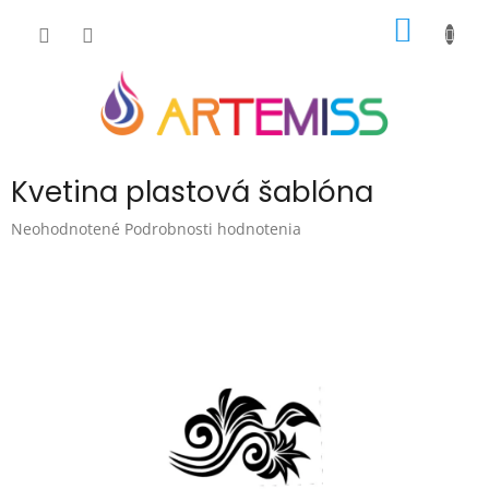
Prejsť
NÁKU
na
obsah
KOŠÍK
Kvetina plastová šablóna
Priemerné
Neohodnotené
Podrobnosti hodnotenia
hodnotenie
produktu
je
0,0
z
5
hviezdičiek.