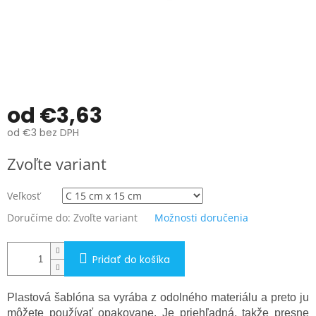
od
€3,63
od
€3
bez DPH
Jednotková
Zvoľte variant
cena:
Veľkosť
Doručíme do:
Zvoľte variant
Možnosti doručenia
Pridať do košíka
Plastová šablóna sa vyrába z odolného materiálu a preto ju
môžete používať opakovane. Je priehľadná, takže presne