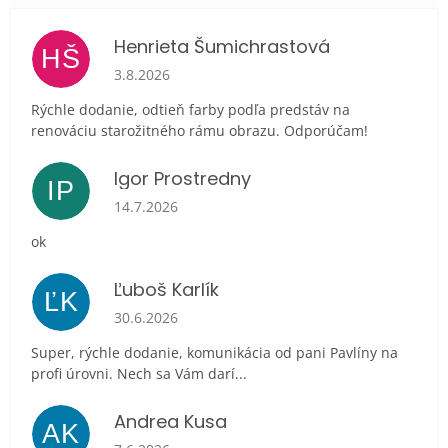
Henrieta Šumichrastová
HŠ
Hodnotenie obchodu je 5 z 5 hviezdičiek.
3.8.2026
Rýchle dodanie, odtieň farby podľa predstáv na
renováciu starožitného rámu obrazu. Odporúčam!
Igor Prostredny
IP
Hodnotenie obchodu je 5 z 5 hviezdičiek.
14.7.2026
ok
Ľuboš Karlík
ĽK
Hodnotenie obchodu je 5 z 5 hviezdičiek.
30.6.2026
Super, rýchle dodanie, komunikácia od pani Pavlíny na
profi úrovni. Nech sa Vám darí...
Andrea Kusa
AK
Hodnotenie obchodu je 5 z 5 hviezdičiek.