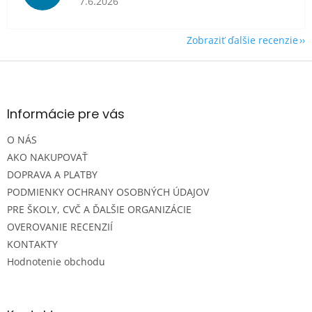
7.6.2026
Zobraziť ďalšie recenzie
Z
á
p
ä
Informácie pre vás
t
O NÁS
i
e
AKO NAKUPOVAŤ
DOPRAVA A PLATBY
PODMIENKY OCHRANY OSOBNÝCH ÚDAJOV
PRE ŠKOLY, CVČ A ĎALŠIE ORGANIZÁCIE
OVEROVANIE RECENZIÍ
KONTAKTY
Hodnotenie obchodu