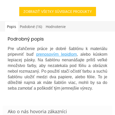
a neprehliadnuteľné. Cez
vašom oblečení. Táto sada je
deň zase majú jemné
nielen o jednoduchom...
ZOBRAZIŤ VŠETKY SÚVISIACE PRODUKTY
pastelové...
Popis
Podobné (16)
Hodnotenie
Podrobný popis
Pre uľahčenie práce je dobré šablónu k materiálu
pripevniť buď
prenosovým lepidlom
, alebo kúskom
lepiacej pásky. Na šablónu nenanášajte príliš veľké
množstvo farby, aby nezatekala pod fóliu a obrázok
nebol rozmazaný. Po použití stačí očistiť farbu a suchú
šablónu uložiť medzi dva papiere, alebo fólie. To je
dôležité najmä ak máte šablón viac, mohli by sa do
seba zamotať a poškodiť tým jemnejšie výrezy.