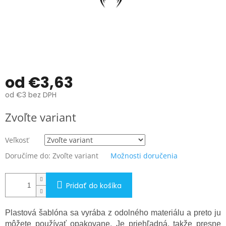
od
€3,63
od
€3
bez DPH
Jednotková
Zvoľte variant
cena:
Veľkosť
Doručíme do:
Zvoľte variant
Možnosti doručenia
Pridať do košíka
Plastová šablóna sa vyrába z odolného materiálu a preto ju
môžete používať opakovane. Je priehľadná, takže presne