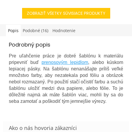
nákupnú tašku, netradičnú
oživiť najrôznejšie predmety
aplikáciu na nohaviciach...
- bielo tričko,...
ZOBRAZIŤ VŠETKY SÚVISIACE PRODUKTY
Popis
Podobné (16)
Hodnotenie
Podrobný popis
Pre uľahčenie práce je dobré šablónu k materiálu
pripevniť buď
prenosovým lepidlom
, alebo kúskom
lepiacej pásky. Na šablónu nenanášajte príliš veľké
množstvo farby, aby nezatekala pod fóliu a obrázok
nebol rozmazaný. Po použití stačí očistiť farbu a suchú
šablónu uložiť medzi dva papiere, alebo fólie. To je
dôležité najmä ak máte šablón viac, mohli by sa do
seba zamotať a poškodiť tým jemnejšie výrezy.