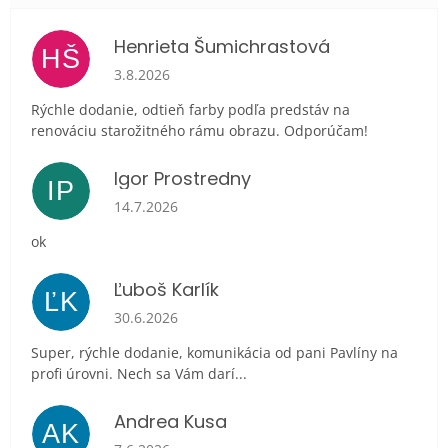
Henrieta Šumichrastová
HŠ
Hodnotenie obchodu je 5 z 5 hviezdičiek.
3.8.2026
Rýchle dodanie, odtieň farby podľa predstáv na
renováciu starožitného rámu obrazu. Odporúčam!
Igor Prostredny
IP
Hodnotenie obchodu je 5 z 5 hviezdičiek.
14.7.2026
ok
Ľuboš Karlík
ĽK
Hodnotenie obchodu je 5 z 5 hviezdičiek.
30.6.2026
Super, rýchle dodanie, komunikácia od pani Pavlíny na
profi úrovni. Nech sa Vám darí...
Andrea Kusa
AK
Hodnotenie obchodu je 5 z 5 hviezdičiek.