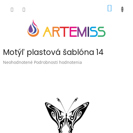
Prejsť
NÁKU
na
obsah
KOŠÍK
Motýľ plastová šablóna 14
Priemerné
Neohodnotené
Podrobnosti hodnotenia
hodnotenie
produktu
je
0,0
z
5
hviezdičiek.