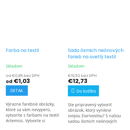
Farba na textil
Sada ôsmich neónových
farieb na svetlý textil
Skladom
Skladom
od €0,85 bez DPH
€10,52 bez DPH
€1,03
€12,73
od
DETAIL
Do košíka
Výrazne farebné obrázky,
Ste pripravený vytvoriť
ktoré sa vám nevyperú,
obrázok, ktorý vynikne
vytvoríte s farbami na textil
svojou žiarivosťou? S našou
Artemiss. Vytvorte si
sadou ôsmich neónových
originálne tričko, štýlovú
farieb na svetlý textil môžete