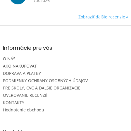
7.6.2026
Zobraziť ďalšie recenzie
Z
á
p
ä
Informácie pre vás
t
O NÁS
i
e
AKO NAKUPOVAŤ
DOPRAVA A PLATBY
PODMIENKY OCHRANY OSOBNÝCH ÚDAJOV
PRE ŠKOLY, CVČ A ĎALŠIE ORGANIZÁCIE
OVEROVANIE RECENZIÍ
KONTAKTY
Hodnotenie obchodu