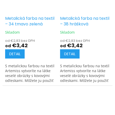
Metalická farba na textil
Metalická farba na textil
– 34 tmavo zelená
– 38 hrášková
Skladom
Skladom
od €2,83 bez DPH
od €2,83 bez DPH
€3,42
€3,42
od
od
DETAIL
DETAIL
S metalickou farbou na textil
S metalickou farbou na textil
Artemiss vytvoríte na látke
Artemiss vytvoríte na látke
veselé obrázky s kovovými
veselé obrázky s kovovými
odleskami. Môžete ju použiť
odleskami. Môžete ju použiť
na tmavé aj svetlé materiály.
na tmavé aj svetlé materiály.