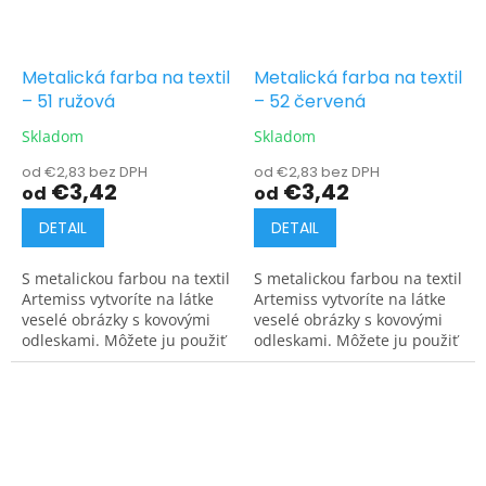
Metalická farba na textil
Metalická farba na textil
– 51 ružová
– 52 červená
Skladom
Skladom
od €2,83 bez DPH
od €2,83 bez DPH
€3,42
€3,42
od
od
DETAIL
DETAIL
S metalickou farbou na textil
S metalickou farbou na textil
Artemiss vytvoríte na látke
Artemiss vytvoríte na látke
veselé obrázky s kovovými
veselé obrázky s kovovými
odleskami. Môžete ju použiť
odleskami. Môžete ju použiť
na tmavé aj svetlé materiály.
na tmavé aj svetlé materiály.