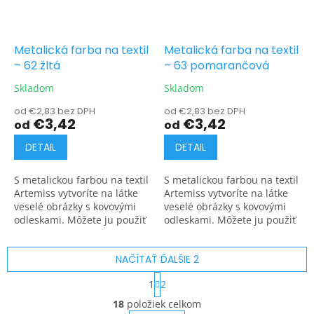
Metalická farba na textil
Metalická farba na textil
– 62 žltá
– 63 pomarančová
Skladom
Skladom
od €2,83 bez DPH
od €2,83 bez DPH
€3,42
€3,42
od
od
DETAIL
DETAIL
S metalickou farbou na textil
S metalickou farbou na textil
Artemiss vytvoríte na látke
Artemiss vytvoríte na látke
veselé obrázky s kovovými
veselé obrázky s kovovými
odleskami. Môžete ju použiť
odleskami. Môžete ju použiť
na tmavé aj svetlé materiály.
na tmavé aj svetlé materiály.
NAČÍTAŤ ĎALŠIE 2
S
1
2
t
O
r
18
položiek celkom
v
á