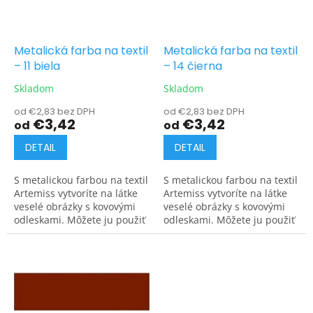
p
u
r
k
o
t
d
Metalická farba na textil
Metalická farba na textil
o
u
– 11 biela
– 14 čierna
v
k
Skladom
Skladom
t
o
od €2,83 bez DPH
od €2,83 bez DPH
€3,42
€3,42
od
od
v
DETAIL
DETAIL
S metalickou farbou na textil
S metalickou farbou na textil
Artemiss vytvoríte na látke
Artemiss vytvoríte na látke
veselé obrázky s kovovými
veselé obrázky s kovovými
odleskami. Môžete ju použiť
odleskami. Môžete ju použiť
na tmavé aj svetlé materiály.
na tmavé aj svetlé materiály.