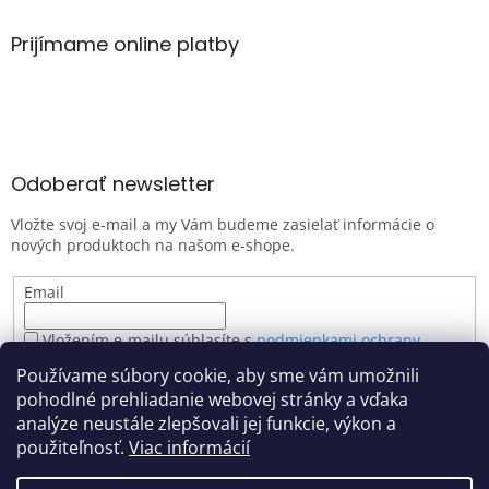
Prijímame online platby
Odoberať newsletter
Vložte svoj e-mail a my Vám budeme zasielať informácie o
nových produktoch na našom e-shope.
Email
Vložením e-mailu súhlasíte s
podmienkami ochrany
osobných údajov
Používame súbory cookie, aby sme vám umožnili
PRIHLÁSIŤ SA
pohodlné prehliadanie webovej stránky a vďaka
analýze neustále zlepšovali jej funkcie, výkon a
použiteľnosť.
Viac informácií
Vytvoril Shoptet