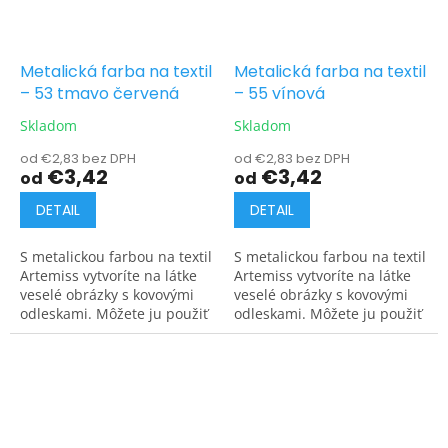
Metalická farba na textil
Metalická farba na textil
– 53 tmavo červená
– 55 vínová
Skladom
Skladom
od €2,83 bez DPH
od €2,83 bez DPH
€3,42
€3,42
od
od
DETAIL
DETAIL
S metalickou farbou na textil
S metalickou farbou na textil
Artemiss vytvoríte na látke
Artemiss vytvoríte na látke
veselé obrázky s kovovými
veselé obrázky s kovovými
odleskami. Môžete ju použiť
odleskami. Môžete ju použiť
na tmavé aj svetlé materiály.
na tmavé aj svetlé materiály.