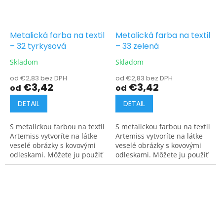
Metalická farba na textil
Metalická farba na textil
– 32 tyrkysová
– 33 zelená
Skladom
Skladom
od €2,83 bez DPH
od €2,83 bez DPH
€3,42
€3,42
od
od
DETAIL
DETAIL
S metalickou farbou na textil
S metalickou farbou na textil
Artemiss vytvoríte na látke
Artemiss vytvoríte na látke
veselé obrázky s kovovými
veselé obrázky s kovovými
odleskami. Môžete ju použiť
odleskami. Môžete ju použiť
na tmavé aj svetlé materiály.
na tmavé aj svetlé materiály.