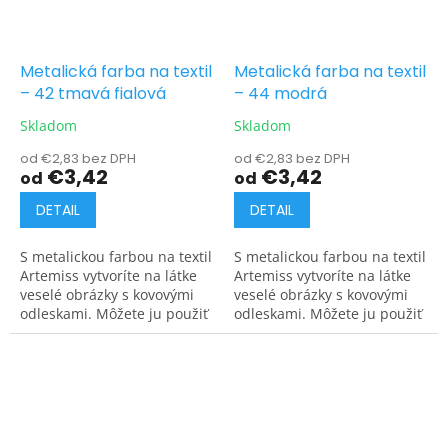
Metalická farba na textil
Metalická farba na textil
– 42 tmavá fialová
– 44 modrá
Skladom
Skladom
od €2,83 bez DPH
od €2,83 bez DPH
€3,42
€3,42
od
od
DETAIL
DETAIL
S metalickou farbou na textil
S metalickou farbou na textil
Artemiss vytvoríte na látke
Artemiss vytvoríte na látke
veselé obrázky s kovovými
veselé obrázky s kovovými
odleskami. Môžete ju použiť
odleskami. Môžete ju použiť
na tmavé aj svetlé materiály.
na tmavé aj svetlé materiály.