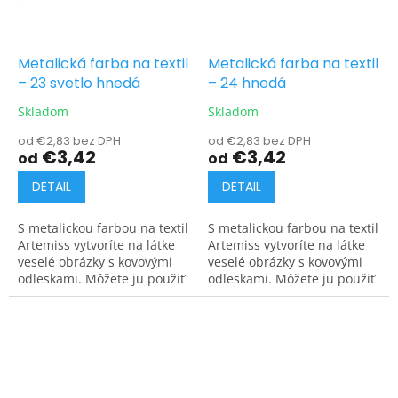
Metalická farba na textil
Metalická farba na textil
– 23 svetlo hnedá
– 24 hnedá
Skladom
Skladom
od €2,83 bez DPH
od €2,83 bez DPH
€3,42
€3,42
od
od
DETAIL
DETAIL
S metalickou farbou na textil
S metalickou farbou na textil
Artemiss vytvoríte na látke
Artemiss vytvoríte na látke
veselé obrázky s kovovými
veselé obrázky s kovovými
odleskami. Môžete ju použiť
odleskami. Môžete ju použiť
na tmavé aj svetlé materiály.
na tmavé aj svetlé materiály.