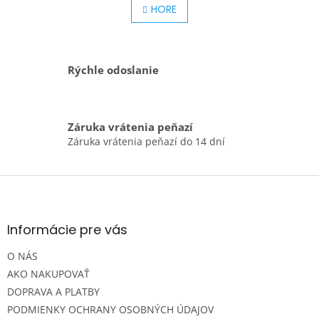
l
HORE
n
á
k
o
d
v
a
a
c
Rýchle odoslanie
n
i
i
e
e
p
r
Záruka vrátenia peňazí
v
Záruka vrátenia peňazí do 14 dní
k
y
v
Z
ý
á
p
p
i
s
ä
Informácie pre vás
u
t
O NÁS
i
e
AKO NAKUPOVAŤ
DOPRAVA A PLATBY
PODMIENKY OCHRANY OSOBNÝCH ÚDAJOV