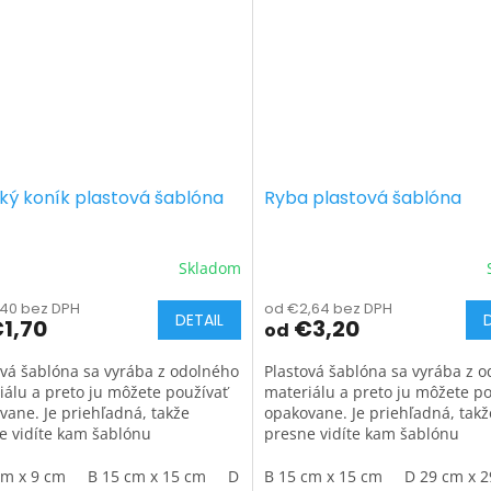
ký koník plastová šablóna
Ryba plastová šablóna
Skladom
,40 bez DPH
od €2,64 bez DPH
DETAIL
1,70
€3,20
od
ová šablóna sa vyrába z odolného
Plastová šablóna sa vyrába z 
iálu a preto ju môžete používať
materiálu a preto ju môžete po
vane. Je priehľadná, takže
opakovane. Je priehľadná, takž
e vidíte kam šablónu
presne vidíte kam šablónu
tňujete.
umiestňujete.
cm x 9 cm
B 15 cm x 15 cm
D 29 cm x 29 cm
B 15 cm x 15 cm
D 29 cm x 