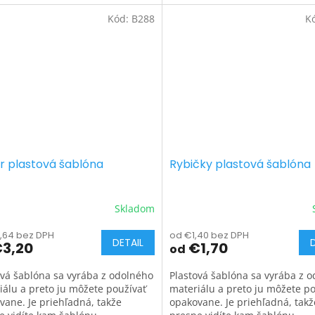
Kód:
B288
K
r plastová šablóna
Rybičky plastová šablóna
Skladom
,64 bez DPH
od €1,40 bez DPH
DETAIL
3,20
€1,70
od
ová šablóna sa vyrába z odolného
Plastová šablóna sa vyrába z 
iálu a preto ju môžete používať
materiálu a preto ju môžete po
vane. Je priehľadná, takže
opakovane. Je priehľadná, takž