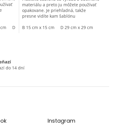
užívať
materiálu a preto ju môžete používať
e
opakovane. Je priehľadná, takže
presne vidíte kam šablónu
umiestňujete.
 cm
D 29 cm x 29 cm
B 15 cm x 15 cm
D 29 cm x 29 cm
eňazí
zí do 14 dní
ok
Instagram