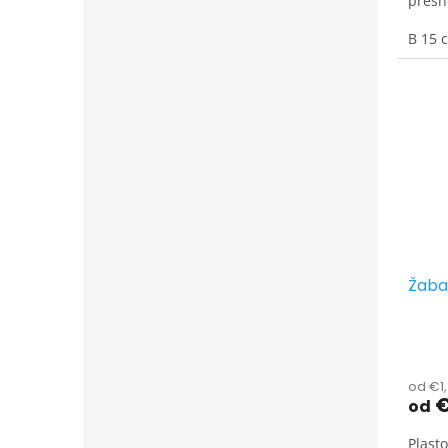
presn
umies
B 15 
Žaba
od €1
€
od
Plast