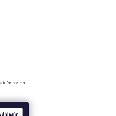
ť informácie o
ami ochrany
Súhlasím