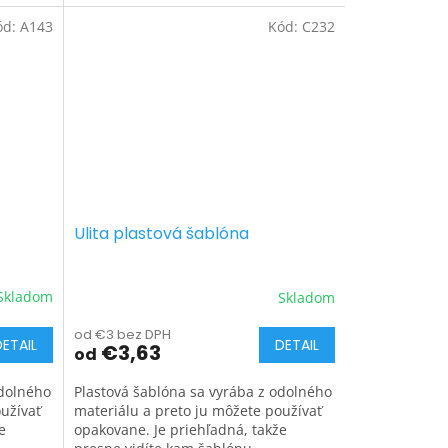
ód:
A143
Kód:
C232
Ulita plastová šablóna
Skladom
Skladom
od €3 bez DPH
DETAIL
DETAIL
€3,63
od
odolného
Plastová šablóna sa vyrába z odolného
užívať
materiálu a preto ju môžete používať
e
opakovane. Je priehľadná, takže