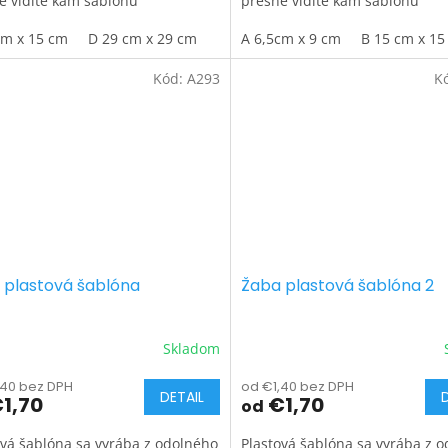
e vidíte kam šablónu
presne vidíte kam šablónu
tňujete.
umiestňujete.
cm x 15 cm
D 29 cm x 29 cm
A 6,5cm x 9 cm
B 15 cm x 15
Kód:
A293
K
 plastová šablóna
Žaba plastová šablóna 2
Skladom
,40 bez DPH
od €1,40 bez DPH
DETAIL
1,70
€1,70
od
ová šablóna sa vyrába z odolného
Plastová šablóna sa vyrába z 