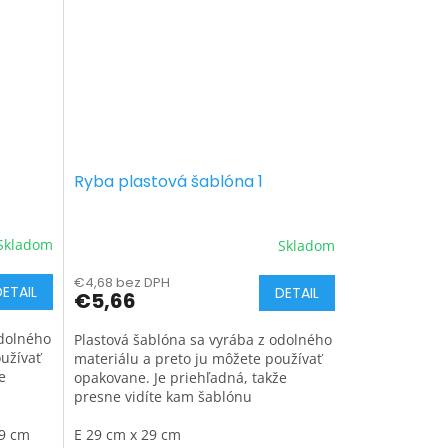
Ryba plastová šablóna 1
Skladom
Skladom
€4,68 bez DPH
DETAIL
DETAIL
€5,66
odolného
Plastová šablóna sa vyrába z odolného
užívať
materiálu a preto ju môžete používať
e
opakovane. Je priehľadná, takže
presne vidíte kam šablónu
umiestňujete.
29 cm
E 29 cm x 29 cm