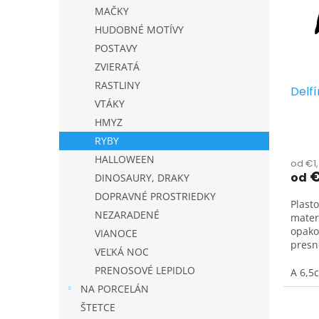
s
r
MAČKY
p
o
r
d
HUDOBNÉ MOTÍVY
o
u
POSTAVY
d
k
ZVIERATÁ
u
t
RASTLINY
Delf
k
o
VTÁKY
t
v
HMYZ
o
v
RYBY
HALLOWEEN
od €1
€
od
DINOSAURY, DRAKY
DOPRAVNÉ PROSTRIEDKY
Plast
NEZARADENÉ
mater
opako
VIANOCE
presn
VEĽKÁ NOC
umies
PRENOSOVÉ LEPIDLO
A 6,5
NA PORCELÁN
ŠTETCE