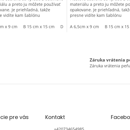
iálu a preto ju môžete používať
materiálu a preto ju môžete po
vane. Je priehľadná, takže
opakovane. Je priehľadná, takž
e vidíte kam šablónu
presne vidíte kam šablónu
tňujete.
umiestňujete.
cm x 9 cm
B 15 cm x 15 cm
D 29 cm x 29 cm
A 6,5cm x 9 cm
B 15 cm x 15
O
v
l
á
Záruka vrátenia p
d
Záruka vrátenia peňa
a
c
i
e
p
r
v
k
y
cie pre vás
Kontakt
Facebo
v
ý
p
+420734654985