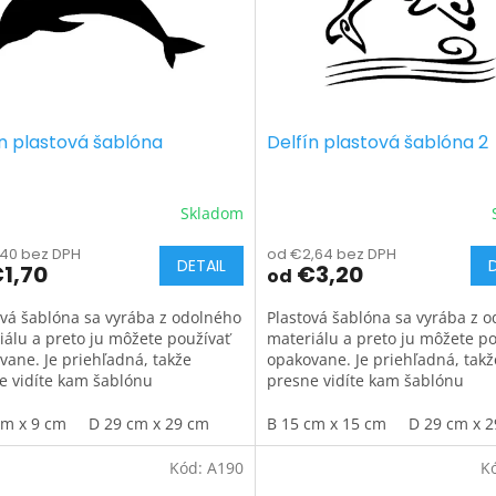
ín plastová šablóna
Delfín plastová šablóna 2
Skladom
,40 bez DPH
od €2,64 bez DPH
DETAIL
1,70
€3,20
od
ová šablóna sa vyrába z odolného
Plastová šablóna sa vyrába z 
iálu a preto ju môžete používať
materiálu a preto ju môžete po
vane. Je priehľadná, takže
opakovane. Je priehľadná, takž
e vidíte kam šablónu
presne vidíte kam šablónu
tňujete.
umiestňujete.
cm x 9 cm
D 29 cm x 29 cm
B 15 cm x 15 cm
D 29 cm x 
Kód:
A190
K