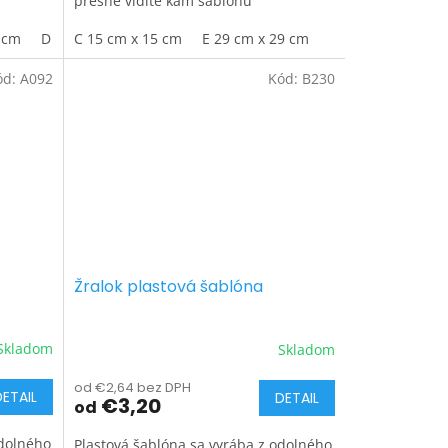
presne vidíte kam šablónu
umiestňujete.
 cm
D 29 cm x 29 cm
C 15 cm x 15 cm
E 29 cm x 29 cm
ód:
A092
Kód:
B230
Žralok plastová šablóna
Skladom
Skladom
od €2,64 bez DPH
DETAIL
DETAIL
€3,20
od
odolného
Plastová šablóna sa vyrába z odolného