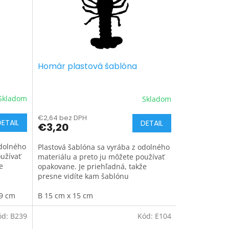
Homár plastová šablóna
Skladom
Skladom
€2,64 bez DPH
DETAIL
DETAIL
€3,20
odolného
Plastová šablóna sa vyrába z odolného
užívať
materiálu a preto ju môžete používať
e
opakovane. Je priehľadná, takže
presne vidíte kam šablónu
umiestňujete.
29 cm
B 15 cm x 15 cm
ód:
B239
Kód:
E104