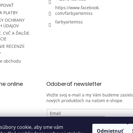
i
UPOVAŤ
https://www.facebook.
s
A PLATBY
com/farbyartemiss
u
KY OCHRANY
farbyartemiss
H ÚDAJOV
, CVČ A ĎALŠIE
CIE
IE RECENZIÍ
Y
ie obchodu
me online
Odoberať newsletter
Vložte svoj e-mail a my Vám budeme zasiela
nových produktoch na našom e-shope.
Email
Vložením e-mailu súhlasíte s
podmienk
súbory cookie, aby sme vám
Odmietnuť
osobných údajov