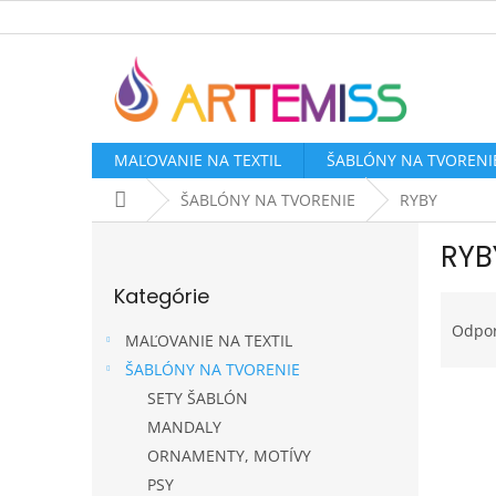
Prejsť
na
obsah
MAĽOVANIE NA TEXTIL
ŠABLÓNY NA TVORENI
Domov
ŠABLÓNY NA TVORENIE
RYBY
B
RYB
o
Preskočiť
č
Kategórie
kategórie
R
n
a
ý
Odpo
MAĽOVANIE NA TEXTIL
d
p
ŠABLÓNY NA TVORENIE
e
a
V
n
SETY ŠABLÓN
n
ý
i
e
MANDALY
p
e
l
ORNAMENTY, MOTÍVY
i
p
PSY