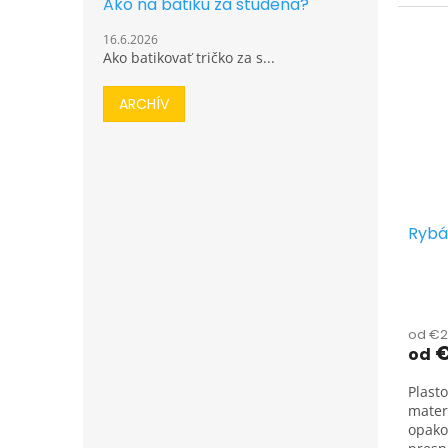
Ako na batiku za studena?
16.6.2026
Ako batikovať tričko za s...
ARCHÍV
Rybá
od €2
€
od
Plast
mater
opako