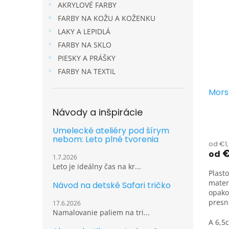
AKRYLOVÉ FARBY
FARBY NA KOŽU A KOŽENKU
LAKY A LEPIDLÁ
FARBY NA SKLO
PIESKY A PRÁŠKY
FARBY NA TEXTIL
Mors
Návody a inšpirácie
Umelecké ateliéry pod šírym
nebom: Leto plné tvorenia
od €1
€
od
1.7.2026
Leto je ideálny čas na kr...
Plast
mater
Návod na detské Safari tričko
opako
presn
17.6.2026
umies
Namalovanie paliem na tri...
A 6,5