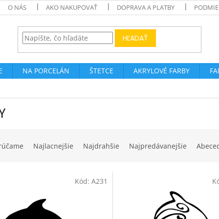
O NÁS
AKO NAKUPOVAŤ
DOPRAVA A PLATBY
PODMIE
HĽADAŤ
E
NA PORCELÁN
ŠTETCE
AKRYLOVÉ FARBY
FA
Y
rúčame
Najlacnejšie
Najdrahšie
Najpredávanejšie
Abece
Kód:
A231
K