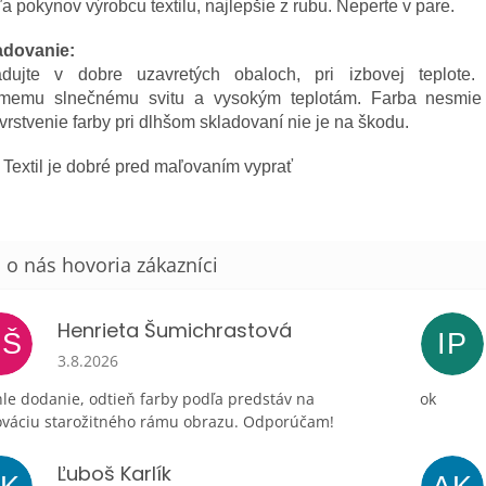
a pokynov výrobcu textilu, najlepšie z rubu. Neperte v pare.
adovanie:
adujte v dobre uzavretých obaloch, pri izbovej teplote.
amemu slnečnému svitu a vysokým teplotám. Farba nesmie
rstvenie farby pri dlhšom skladovaní nie je na škodu.
Textil je dobré pred maľovaním vyprať
Henrieta Šumichrastová
HŠ
IP
Hodnotenie obchodu je 5 z 5 hviezdičiek.
3.8.2026
le dodanie, odtieň farby podľa predstáv na
ok
ováciu starožitného rámu obrazu. Odporúčam!
Ľuboš Karlík