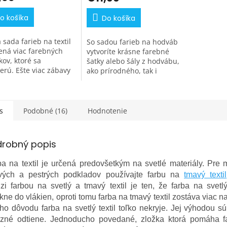
o košíka
Do košíka
 sada farieb na textil
So sadou farieb na hodváb
ná viac farebných
vytvoríte krásne farebné
kov, ktoré sa
šatky alebo šály z hodvábu,
erú. Ešte viac zábavy
ako prírodného, tak i
ijete s novými sadami
umelého. Farbí tiež šifón,
 na svetlý textil.
netkanej textílie a pod.
te si svoje...
s
Podobné (16)
Hodnotenie
drobný popis
a na textil je určená predovšetkým na svetlé materiály. Pre
vých a pestrých podkladov používajte farbu na
tmavý textil
i farbou na svetlý a tmavý textil je ten, že farba na svetlý
kne do vlákien, oproti tomu farba na tmavý textil zostáva viac n
ho dôvodu farba na svetlý textil toľko nekryje. Jej výhodou sú
azné odtiene. Jednoducho povedané, zložka ktorá pomáha 