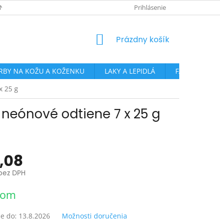
NKY OCHRANY OSOBNÝCH ÚDAJOV
PRE ŠKOLY, CVČ A ĎALŠIE ORGAN
Prihlásenie
NÁKUPNÝ
Prázdny košík
KOŠÍK
RBY NA KOŽU A KOŽENKU
LAKY A LEPIDLÁ
FARBY NA SK
x 25 g
 - neónové odtiene 7 x 25 g
,08
bez DPH
ová
dom
e do:
13.8.2026
Možnosti doručenia