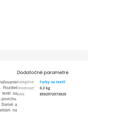
Dodatočné parametre
Kategória
:
Farby na textil
 maľovanie
. Rozdiel
Hmotnosť
:
0.2 kg
 textil sa
EAN
:
8592972073820
a povrchu.
 žiarivé a
farbám na