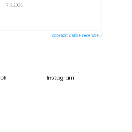
Hodnotenie obchodu je 5 z 5 hviezdičiek.
7.6.2026
Zobraziť ďalšie recenzie
ok
Instagram