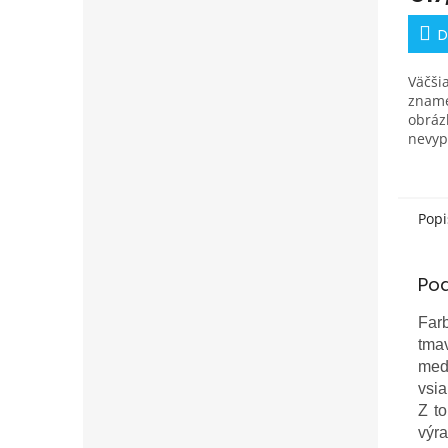
D
Väčšia
zname
obráz
nevyp
si už
farieb
Vytvor
Popi
Po
Farb
tma
medz
vsia
Z to
výr