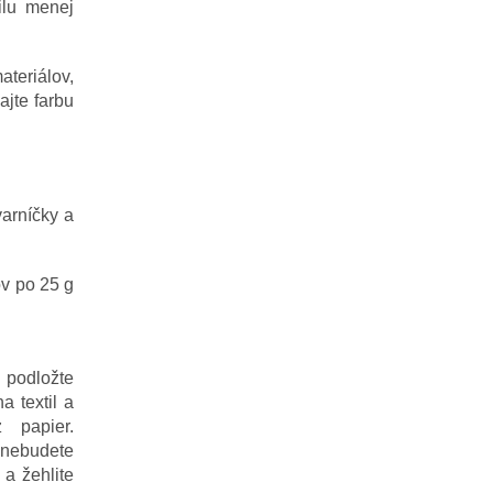
ilu menej
teriálov,
ajte farbu
varníčky a
v po 25 g
 podložte
a textil a
 papier.
 nebudete
 a žehlite