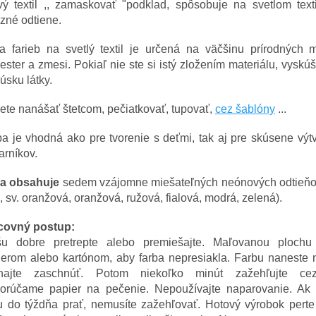
vý textil ,, zamaskovať "podklad, spôsobuje na svetlom text
zné odtiene.
a farieb na svetlý textil je určená na väčšinu prírodných ma
ester a zmesi. Pokiaľ nie ste si istý zložením materiálu, vyskúš
úsku látky.
te nanášať štetcom, pečiatkovať, tupovať,
cez šablóny
...
a je vhodná ako pre tvorenie s deťmi, tak aj pre skúsene výt
arníkov.
a obsahuje
sedem vzájomne miešateľných neónových odtieňo
á, sv. oranžová, oranžová, ružová, fialová, modrá, zelená).
covný postup:
šu dobre pretrepte alebo premiešajte. Maľovanou plochu
erom alebo kartónom, aby farba nepresiakla. Farbu naneste n
hajte zaschnúť. Potom niekoľko minút zažehľujte cez
orúčame papier na pečenie. Nepoužívajte naparovanie. Ak
u do týždňa prať, nemusíte zažehľovať. Hotový výrobok perte