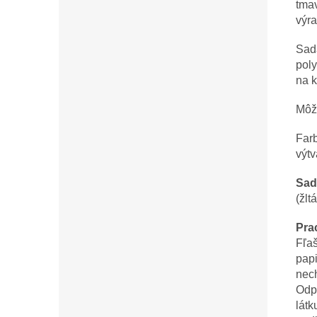
tma
výra
Sad
poly
na k
Môže
Farb
výtv
Sad
(žlt
Pra
Fľa
papi
nec
Odp
látk