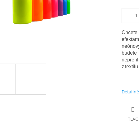
Chcete
efektam
neónový
budete
nepreh
z textil
Detailné
TLAČ