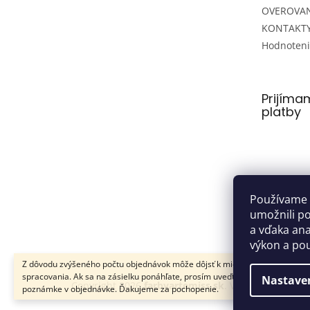
OVEROVAN
KONTAKT
Hodnoten
Prijíma
platby
Používame 
umožnili p
a vďaka anal
výkon a pou
Z dôvodu zvýšeného počtu objednávok môže dôjsť k miernemu zdržaniu
spracovania. Ak sa na zásielku ponáhľate, prosím uveďte túto informáciu v
Nastave
Copyright 2026
farbyartemiss.sk
. Všetky práva vy
poznámke v objednávke. Ďakujeme za pochopenie.