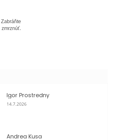
 Zabráňte
 zmrznúť.
Igor Prostredny
Hodnotenie obchodu je 5 z 5 hviezdičiek.
14.7.2026
Andrea Kusa