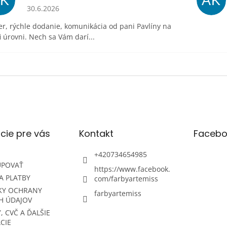
ĽK
AK
Hodnotenie obchodu je 5 z 5 hviezdičiek.
30.6.2026
r, rýchle dodanie, komunikácia od pani Pavlíny na
i úrovni. Nech sa Vám darí...
cie pre vás
Kontakt
Facebo
+420734654985
UPOVAŤ
https://www.facebook.
A PLATBY
com/farbyartemiss
KY OCHRANY
farbyartemiss
H ÚDAJOV
, CVČ A ĎALŠIE
CIE