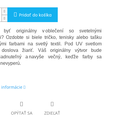
Pridať do košíka
 byť originálny v oblečení so svetelnými
i? Ozdobte si biele tričko, tenisky alebo tašku
mi farbami na svetlý textil. Pod UV svetlom
 doslova žiariť. Váš originálny výtvor bude
liadnuteľný a navyše večný, keďže farby sa
u nevyperú.
 informácie
OPÝTAŤ SA
ZDIEĽAŤ