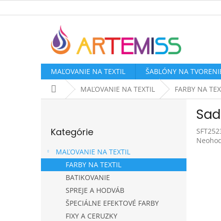
Prejsť
na
obsah
MAĽOVANIE NA TEXTIL
ŠABLÓNY NA TVORENI
Domov
MAĽOVANIE NA TEXTIL
FARBY NA TEX
B
Sada
o
Preskočiť
č
Kategórie
SFT252
kategórie
n
Prieme
Neohod
ý
hodnot
MAĽOVANIE NA TEXTIL
p
produk
FARBY NA TEXTIL
a
je
BATIKOVANIE
0,0
n
z
e
SPREJE A HODVÁB
5
l
ŠPECIÁLNE EFEKTOVÉ FARBY
hviezdi
FIXY A CERUZKY