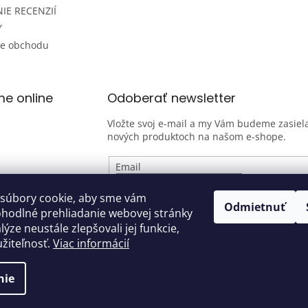
IE RECENZIÍ
Y
ie obchodu
me online
Odoberať newsletter
Vložte svoj e-mail a my Vám budeme zasiela
nových produktoch na našom e-shope.
Email
Vložením e-mailu súhlasíte s
podmienk
súbory cookie, aby sme vám
Odmietnuť
osobných údajov
ohodlné prehliadanie webovej stránky
ýze neustále zlepšovali jej funkcie,
PRIHLÁSIŤ SA
žiteľnosť.
Viac informácií
nie
hradené.
Upraviť nastavenie cookies