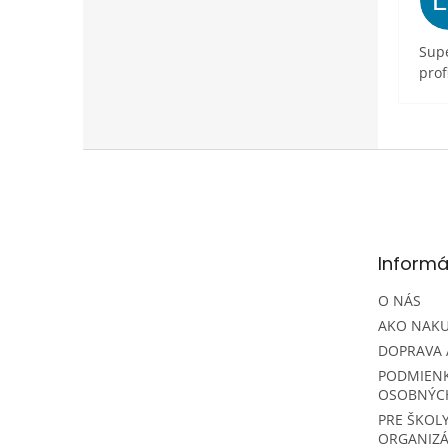
Supe
prof
Z
á
p
ä
t
Informá
i
e
O NÁS
AKO NAK
DOPRAVA 
PODMIEN
OSOBNÝC
PRE ŠKOLY
ORGANIZÁ