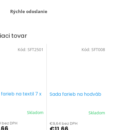
Rýchle odoslanie
iaci tovar
Kód:
SFT2501
Kód:
SFT008
farieb na textil 7 x
Sada farieb na hodváb
Skladom
Skladom
0 bez DPH
€9,64 bez DPH
,66
€11,66