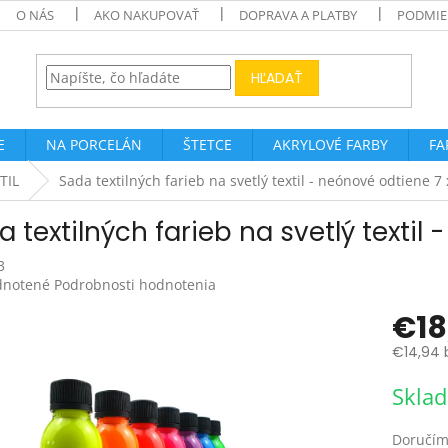
O NÁS
AKO NAKUPOVAŤ
DOPRAVA A PLATBY
PODMIE
HĽADAŤ
E
NA PORCELÁN
ŠTETCE
AKRYLOVÉ FARBY
FA
TIL
Sada textilných farieb na svetlý textil - neónové odtiene 7 
 textilných farieb na svetlý textil
3
rné
notené
Podrobnosti hodnotenia
enie
€18
tu
€14,94 
Jednotk
Skla
cena:
čiek.
Doručím