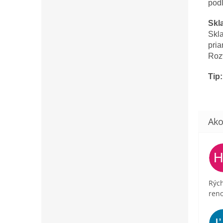
podľ
Skl
Skl
pri
Rozv
Tip:
Rých
ren