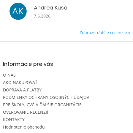
Andrea Kusa
AK
Hodnotenie obchodu je 5 z 5 hviezdičiek.
7.6.2026
Zobraziť ďalšie recenzie
Z
á
p
ä
Informácie pre vás
t
O NÁS
i
e
AKO NAKUPOVAŤ
DOPRAVA A PLATBY
PODMIENKY OCHRANY OSOBNÝCH ÚDAJOV
PRE ŠKOLY, CVČ A ĎALŠIE ORGANIZÁCIE
OVEROVANIE RECENZIÍ
KONTAKTY
Hodnotenie obchodu