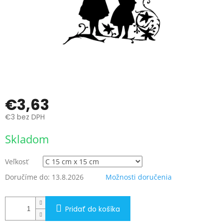
€3,63
€3 bez DPH
Jednotková
Skladom
cena:
Veľkosť
Doručíme do:
13.8.2026
Možnosti doručenia
Pridať do košíka