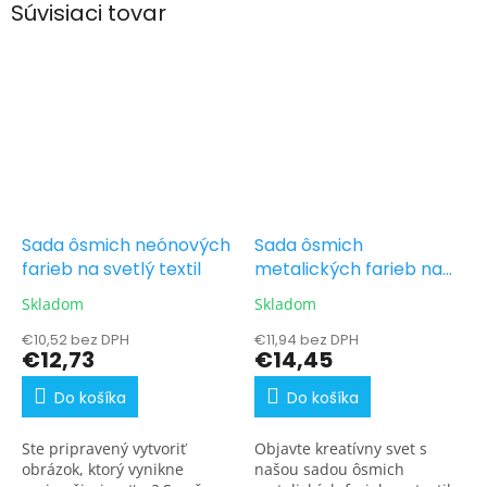
Súvisiaci tovar
Sada ôsmich neónových
Sada ôsmich
farieb na svetlý textil
metalických farieb na
textil
Skladom
Skladom
€10,52 bez DPH
€11,94 bez DPH
€12,73
€14,45
Do košíka
Do košíka
Ste pripravený vytvoriť
Objavte kreatívny svet s
obrázok, ktorý vynikne
našou sadou ôsmich