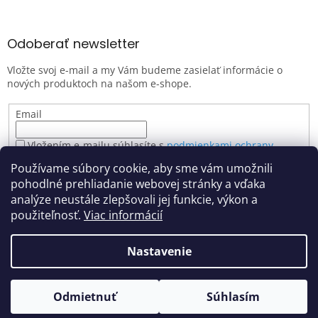
Odoberať newsletter
Vložte svoj e-mail a my Vám budeme zasielať informácie o
nových produktoch na našom e-shope.
Email
Vložením e-mailu súhlasíte s
podmienkami ochrany
osobných údajov
Používame súbory cookie, aby sme vám umožnili
PRIHLÁSIŤ SA
pohodlné prehliadanie webovej stránky a vďaka
analýze neustále zlepšovali jej funkcie, výkon a
použiteľnosť.
Viac informácií
Vytvoril Shoptet
Nastavenie
Z dôvodu zvýšeného počtu objednávok môže dôjsť k miernemu
zdržaniu spracovania. Ak sa na zásielku ponáhľate, prosím
Copyright 2026
farbyartemiss.sk
. Všetky práva vyhradené.
uveďte túto informáciu v poznámke v objednávke. Ďakujeme za
Odmietnuť
Súhlasím
Upraviť nastavenie cookies
pochopenie.