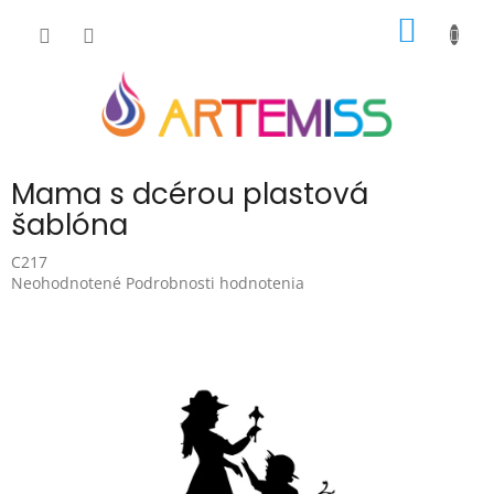
Prejsť
NÁKU
na
obsah
KOŠÍK
Mama s dcérou plastová
šablóna
C217
Priemerné
Neohodnotené
Podrobnosti hodnotenia
hodnotenie
produktu
je
0,0
z
5
hviezdičiek.