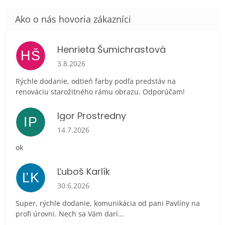
Henrieta Šumichrastová
HŠ
Hodnotenie obchodu je 5 z 5 hviezdičiek.
3.8.2026
Rýchle dodanie, odtieň farby podľa predstáv na
renováciu starožitného rámu obrazu. Odporúčam!
Igor Prostredny
IP
Hodnotenie obchodu je 5 z 5 hviezdičiek.
14.7.2026
ok
Ľuboš Karlík
ĽK
Hodnotenie obchodu je 5 z 5 hviezdičiek.
30.6.2026
Super, rýchle dodanie, komunikácia od pani Pavlíny na
profi úrovni. Nech sa Vám darí...