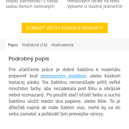
svojou žiarivosťou? S našou
metalických farieb na textil.
sadou ôsmich neónových
Vytvorte si vlastné jedinečné
farieb na svetlý textil môžete
textilné výrobky so
oživiť najrôznejšie predmety
zábleskom luxusu. Tieto
- bielo tričko,...
metalické farby na textil sú...
ZOBRAZIŤ VŠETKY SÚVISIACE PRODUKTY
Popis
Podobné (16)
Hodnotenie
Podrobný popis
Pre uľahčenie práce je dobré šablónu k materiálu
pripevniť buď
prenosovým lepidlom
, alebo kúskom
lepiacej pásky. Na šablónu nenanášajte príliš veľké
množstvo farby, aby nezatekala pod fóliu a obrázok
nebol rozmazaný. Po použití stačí očistiť farbu a suchú
šablónu uložiť medzi dva papiere, alebo fólie. To je
dôležité najmä ak máte šablón viac, mohli by sa do
seba zamotať a poškodiť tým jemnejšie výrezy.