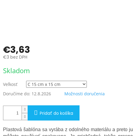
€3,63
€3 bez DPH
Jednotková
Skladom
cena:
Veľkosť
Doručíme do:
12.8.2026
Možnosti doručenia
Pridať do košíka
Plastová šablóna sa vyrába z odolného materiálu a preto ju