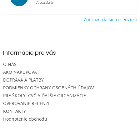
Hodnotenie obchodu je 5 z 5 hviezdičiek.
7.6.2026
Zobraziť ďalšie recenzie
Z
á
p
ä
Informácie pre vás
t
O NÁS
i
e
AKO NAKUPOVAŤ
DOPRAVA A PLATBY
PODMIENKY OCHRANY OSOBNÝCH ÚDAJOV
PRE ŠKOLY, CVČ A ĎALŠIE ORGANIZÁCIE
OVEROVANIE RECENZIÍ
KONTAKTY
Hodnotenie obchodu