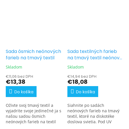
Sada ôsmich neónových
Sada textilných farieb
farieb na tmavý textil
na tmavý textil neónové
odtiene 7 x 25 g
Skladom
Skladom
€11,06 bez DPH
€14,94 bez DPH
€13,38
€18,08
Do košíka
Do košíka
Oživte svoj tmavý textil a
Siahnite po sadách
vyjadrite svoje jedinečné ja s
neónových farieb na tmavý
našou sadou ôsmich
textil, ktoré na diskotéke
neónových farieb na textil
doslova svietia. Pod UV
Artemiss. Vytvorte
žiarením sú výrazné