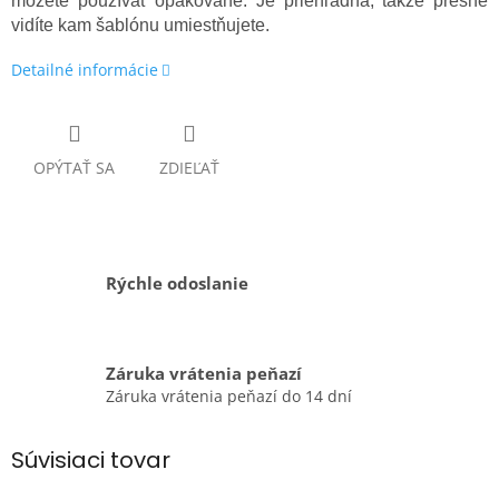
môžete používať opakovane. Je priehľadná, takže presne
vidíte kam šablónu umiestňujete.
Detailné informácie
OPÝTAŤ SA
ZDIEĽAŤ
Rýchle odoslanie
Záruka vrátenia peňazí
Záruka vrátenia peňazí do 14 dní
Súvisiaci tovar