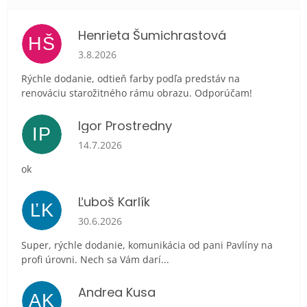
Henrieta Šumichrastová
HŠ
Hodnotenie obchodu je 5 z 5 hviezdičiek.
3.8.2026
Rýchle dodanie, odtieň farby podľa predstáv na
renováciu starožitného rámu obrazu. Odporúčam!
Igor Prostredny
IP
Hodnotenie obchodu je 5 z 5 hviezdičiek.
14.7.2026
ok
Ľuboš Karlík
ĽK
Hodnotenie obchodu je 5 z 5 hviezdičiek.
30.6.2026
Super, rýchle dodanie, komunikácia od pani Pavlíny na
profi úrovni. Nech sa Vám darí...
Andrea Kusa
AK