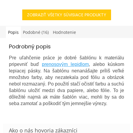
fascinujúce motívy, ktoré
a neprehliadnuteľné. Cez
budú mať za normálnych...
deň zase majú jemné
ZOBRAZIŤ VŠETKY SÚVISIACE PRODUKTY
pastelové...
Popis
Podobné (16)
Hodnotenie
Podrobný popis
Pre uľahčenie práce je dobré šablónu k materiálu
pripevniť buď
prenosovým lepidlom
, alebo kúskom
lepiacej pásky. Na šablónu nenanášajte príliš veľké
množstvo farby, aby nezatekala pod fóliu a obrázok
nebol rozmazaný. Po použití stačí očistiť farbu a suchú
šablónu uložiť medzi dva papiere, alebo fólie. To je
dôležité najmä ak máte šablón viac, mohli by sa do
seba zamotať a poškodiť tým jemnejšie výrezy.