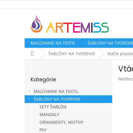
Prejsť
na
obsah
MAĽOVANIE NA TEXTIL
ŠABLÓNY NA TVORENI
Domov
ŠABLÓNY NA TVORENIE
Vtáčik plast
B
Vtá
o
Preskočiť
č
Kategórie
Prieme
Neohod
kategórie
n
hodnot
ý
produk
MAĽOVANIE NA TEXTIL
p
je
ŠABLÓNY NA TVORENIE
a
0,0
SETY ŠABLÓN
z
n
5
e
MANDALY
hviezdi
l
ORNAMENTY, MOTÍVY
PSY