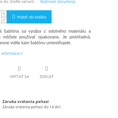
e do:
Zvoľte variant
Možnosti doručenia
Pridať do košíka
vá šablóna sa vyrába z odolného materiálu a
u môžete používať opakovane. Je priehľadná,
resne vidíte kam šablónu umiestňujete.
 informácie
OPÝTAŤ SA
ZDIEĽAŤ
Záruka vrátenia peňazí
Záruka vrátenia peňazí do 14 dní