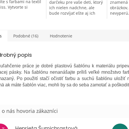
íte s farbami na textil
darčeku pre vaše deti, ktorý
znamená 
ss. Vytvorte si
ich nielen nadchne, ale
obrázkov,
álne tričko, štýlovú
bude rozvíjať ešte aj ich
nevyperú.
nú tašku, netradičnú
kreativitu? Alebo
si užijet
ciu na nohaviciach...
premýšľate, čím ohúrite
farieb na s
a prekvapíte tvorivého
Vytvorte si
priateľa...
s
Podobné (16)
Hodnotenie
drobný popis
 uľahčenie práce je dobré plastovú šablónu k materiálu pripe
acej pásky. Na šablónu nenanášajte príliš veľké množstvo far
azaný. Po použití stačí očistiť farbu a suchú šablónu uložiť m
ä ak máte šablón viac, mohli by sa do seba zamotať a poškodiť
Henrieta Šumichrastová