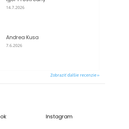
Hodnotenie obchodu je 5 z 5 hviezdičiek.
14.7.2026
Andrea Kusa
Hodnotenie obchodu je 5 z 5 hviezdičiek.
7.6.2026
Zobraziť ďalšie recenzie
ok
Instagram