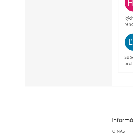
Rých
ren
Supe
prof
Z
á
p
ä
t
Informá
i
e
O NÁS