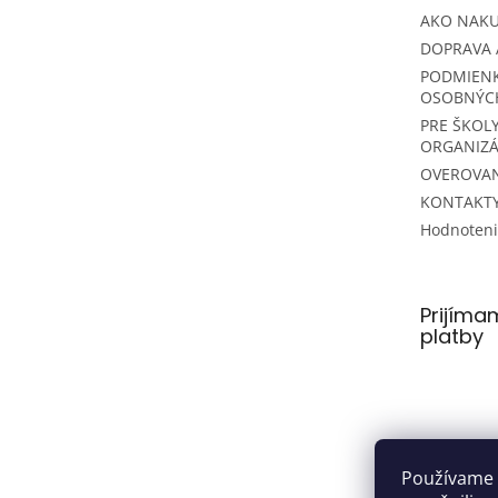
AKO NAK
DOPRAVA 
PODMIEN
OSOBNÝC
PRE ŠKOLY
ORGANIZÁ
OVEROVAN
KONTAKT
Hodnoten
Prijíma
platby
Používame 