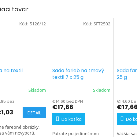
iaci tovar
Kód:
5126/12
Kód:
SFT2502
 na textil
Sada farieb na tmavý
Sada fari
textil 7 x 25 g
25 g
Skladom
Skladom
,85 bez
€14,60 bez DPH
€14,60 be
€17,66
€17,6
1,03
DETAIL
Do košíka
Do k
ne farebné obrázky,
 sa vám nevyperú,
Pátrate po jedinečnom
Väčšia sad