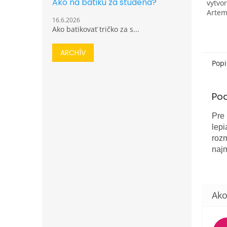
Ako na batiku za studena?
vytvor
Artemi
16.6.2026
origin
Ako batikovať tričko za s...
nákup
apliká
ARCHÍV
Popi
Po
Pre
lepi
rozm
najm