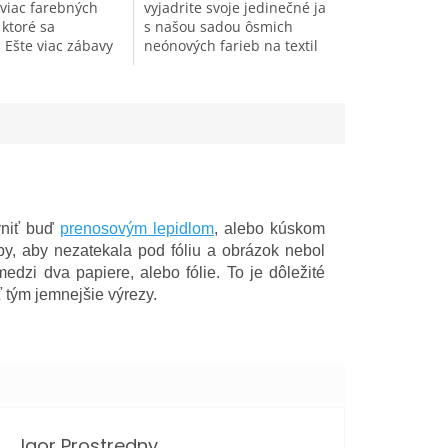
viac farebných
vyjadrite svoje jedinečné ja
 ktoré sa
s našou sadou ôsmich
 Ešte viac zábavy
neónových farieb na textil
e s novými sadami
Artemiss. Vytvorte
vetlý textil.
fascinujúce motívy, ktoré
 svoje...
budú mať za normálnych...
vniť buď
prenosovým lepidlom
, alebo kúskom
by, aby nezatekala pod fóliu a obrázok nebol
edzi dva papiere, alebo fólie. To je dôležité
 tým jemnejšie výrezy.
Igor Prostredny