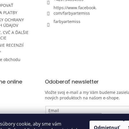
UPOVAŤ
https://www.facebook.
A PLATBY
com/farbyartemiss
KY OCHRANY
farbyartemiss
H ÚDAJOV
, CVČ A ĎALŠIE
CIE
IE RECENZIÍ
Y
ie obchodu
me online
Odoberať newsletter
Vložte svoj e-mail a my Vám budeme zasiela
nových produktoch na našom e-shope.
Email
Vložením e-mailu súhlasíte s
podmienk
súbory cookie, aby sme vám
Odmietnuť
osobných údajov