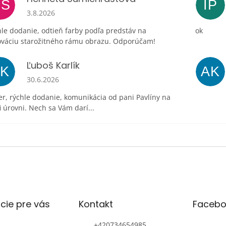
HŠ
IP
Hodnotenie obchodu je 5 z 5 hviezdičiek.
3.8.2026
le dodanie, odtieň farby podľa predstáv na
ok
ováciu starožitného rámu obrazu. Odporúčam!
Ľuboš Karlík
ĽK
AK
Hodnotenie obchodu je 5 z 5 hviezdičiek.
30.6.2026
r, rýchle dodanie, komunikácia od pani Pavlíny na
i úrovni. Nech sa Vám darí...
cie pre vás
Kontakt
Facebo
+420734654985