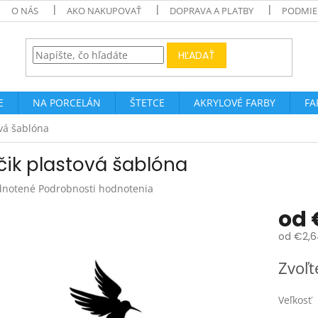
O NÁS
AKO NAKUPOVAŤ
DOPRAVA A PLATBY
PODMIE
HĽADAŤ
E
NA PORCELÁN
ŠTETCE
AKRYLOVÉ FARBY
FA
ová šablóna
čik plastová šablóna
rné
notené
Podrobnosti hodnotenia
enie
od
tu
od
€2,6
Jednotk
Zvoľt
cena:
čiek.
Veľkosť