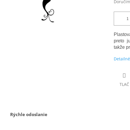
Doručím
Plasto
preto j
takže p
Detailné
TLAČ
Rýchle odoslanie