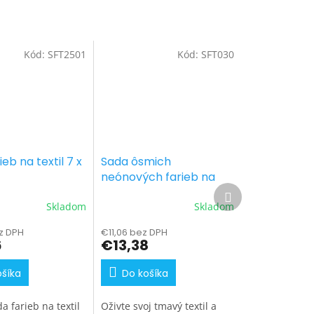
Kód:
SFT2501
Kód:
SFT030
eb na textil 7 x
Sada ôsmich
neónových farieb na
Ďalší
tmavý textil
produkt
Skladom
Skladom
z DPH
€11,06 bez DPH
6
€13,38
ošíka
Do košíka
a farieb na textil
Oživte svoj tmavý textil a