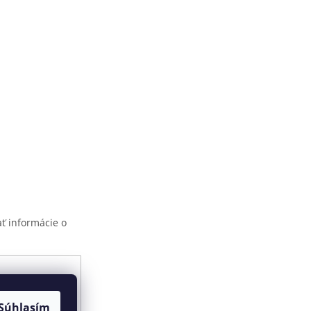
ť informácie o
ami ochrany
Súhlasím