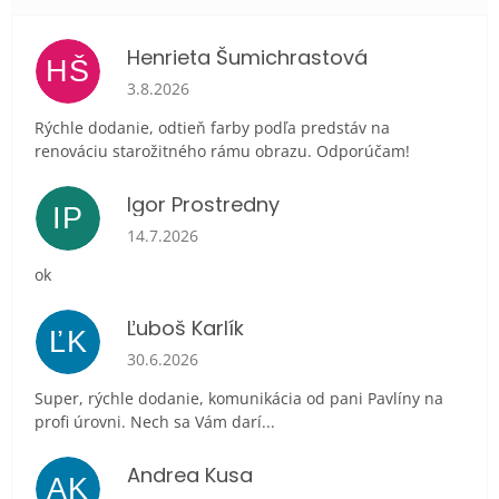
Henrieta Šumichrastová
HŠ
Hodnotenie obchodu je 5 z 5 hviezdičiek.
3.8.2026
Rýchle dodanie, odtieň farby podľa predstáv na
renováciu starožitného rámu obrazu. Odporúčam!
Igor Prostredny
IP
Hodnotenie obchodu je 5 z 5 hviezdičiek.
14.7.2026
ok
Ľuboš Karlík
ĽK
Hodnotenie obchodu je 5 z 5 hviezdičiek.
30.6.2026
Super, rýchle dodanie, komunikácia od pani Pavlíny na
profi úrovni. Nech sa Vám darí...
Andrea Kusa
AK