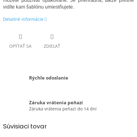
môžete používať opakovane. Je priehľadná, takže presne
vidíte kam šablónu umiestňujete.
Detailné informácie
OPÝTAŤ SA
ZDIEĽAŤ
Rýchle odoslanie
Záruka vrátenia peňazí
Záruka vrátenia peňazí do 14 dní
Súvisiaci tovar