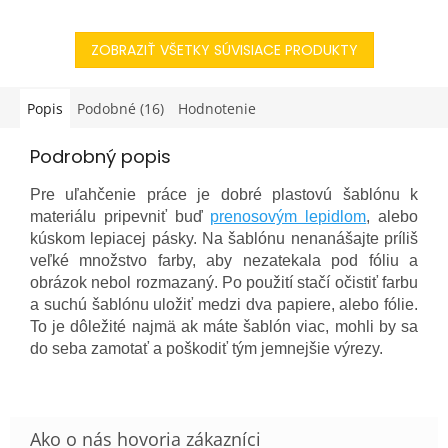
čím ohúrite a prekvapíte
svetlý textil. Vytvorte si
tvorivého priateľa...
svoje...
ZOBRAZIŤ VŠETKY SÚVISIACE PRODUKTY
Popis
Podobné (16)
Hodnotenie
Podrobný popis
Pre uľahčenie práce je dobré plastovú šablónu k
materiálu pripevniť buď
prenosovým lepidlom
, alebo
kúskom lepiacej pásky. Na šablónu nenanášajte príliš
veľké množstvo farby, aby nezatekala pod fóliu a
obrázok nebol rozmazaný. Po použití stačí očistiť farbu
a suchú šablónu uložiť medzi dva papiere, alebo fólie.
To je dôležité najmä ak máte šablón viac, mohli by sa
do seba zamotať a poškodiť tým jemnejšie výrezy.