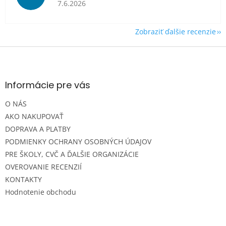
Hodnotenie obchodu je 5 z 5 hviezdičiek.
7.6.2026
Zobraziť ďalšie recenzie
Z
á
p
ä
Informácie pre vás
t
O NÁS
i
e
AKO NAKUPOVAŤ
DOPRAVA A PLATBY
PODMIENKY OCHRANY OSOBNÝCH ÚDAJOV
PRE ŠKOLY, CVČ A ĎALŠIE ORGANIZÁCIE
OVEROVANIE RECENZIÍ
KONTAKTY
Hodnotenie obchodu