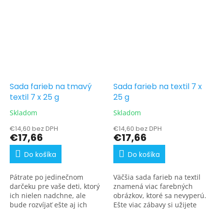
Sada farieb na tmavý
Sada farieb na textil 7 x
textil 7 x 25 g
25 g
Skladom
Skladom
€14,60 bez DPH
€14,60 bez DPH
€17,66
€17,66
Do košíka
Do košíka
Pátrate po jedinečnom
Väčšia sada farieb na textil
darčeku pre vaše deti, ktorý
znamená viac farebných
ich nielen nadchne, ale
obrázkov, ktoré sa nevyperú.
bude rozvíjať ešte aj ich
Ešte viac zábavy si užijete
kreativitu? Alebo premýšľate,
s novými sadami farieb na