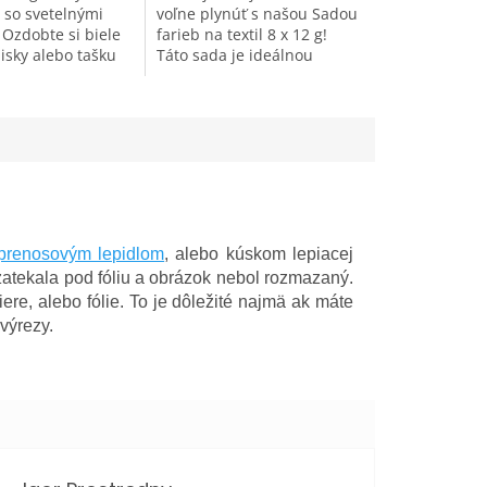
í so svetelnými
voľne plynúť s našou Sadou
 Ozdobte si biele
farieb na textil 8 x 12 g!
nisky alebo tašku
Táto sada je ideálnou
i farbami na
voľbou pre každého, kto sa
til. Pod UV svetlom
chce pokúsiť o niečo nové a
lova žiariť....
vzrušujúce, alebo...
prenosovým lepidlom
, alebo kúskom lepiacej
zatekala pod fóliu a obrázok nebol rozmazaný.
iere, alebo fólie. To je dôležité najmä ak máte
výrezy.