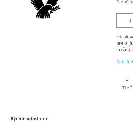
Doručím
Plasto
preto j
takže p
Detailné
TLAČ
Rýchle odoslanie