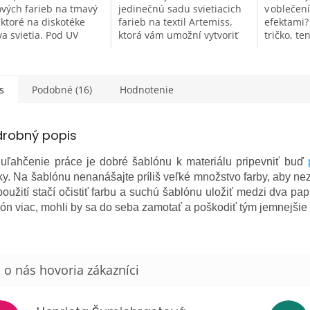
vých farieb na tmavý
jedinečnú sadu svietiacich
v oblečen
, ktoré na diskotéke
farieb na textil Artemiss,
efektami?
a svietia. Pod UV
ktorá vám umožní vytvoriť
tričko, te
ním sú výrazné
svietiace obrázky priamo na
neónovým
rehliadnuteľné. Cez
vašom oblečení. Táto sada
svetlý tex
ase majú jemné
je nielen o jednoduchom...
budete dos
ové...
s
Podobné (16)
Hodnotenie
drobný popis
 uľahčenie práce je dobré šablónu k materiálu pripevniť buď
y. Na šablónu nenanášajte príliš veľké množstvo farby, aby ne
oužití stačí očistiť farbu a suchú šablónu uložiť medzi dva pap
ón viac, mohli by sa do seba zamotať a poškodiť tým jemnejšie 