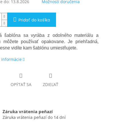
e do:
13.8.2026
Možnosti doručenia
Pridať do košíka
vá šablóna sa vyrába z odolného materiálu a
u môžete používať opakovane. Je priehľadná,
resne vidíte kam šablónu umiestňujete.
 informácie
OPÝTAŤ SA
ZDIEĽAŤ
Záruka vrátenia peňazí
Záruka vrátenia peňazí do 14 dní