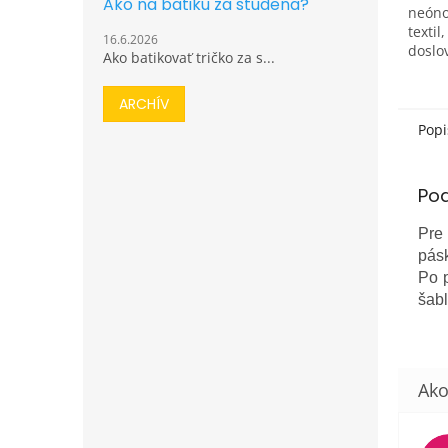
Ako na batiku za studena?
neóno
textil
16.6.2026
doslov
Ako batikovať tričko za s...
žiare
a nep
ARCHÍV
deň z
pastel
Popi
Po
Pre
pásk
Po p
šabl