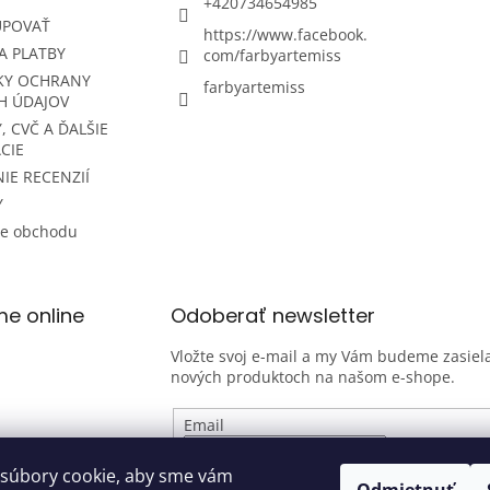
+420734654985
UPOVAŤ
https://www.facebook.
A PLATBY
com/farbyartemiss
KY OCHRANY
farbyartemiss
H ÚDAJOV
, CVČ A ĎALŠIE
CIE
IE RECENZIÍ
Y
ie obchodu
me online
Odoberať newsletter
Vložte svoj e-mail a my Vám budeme zasiela
nových produktoch na našom e-shope.
Email
Vložením e-mailu súhlasíte s
podmienk
súbory cookie, aby sme vám