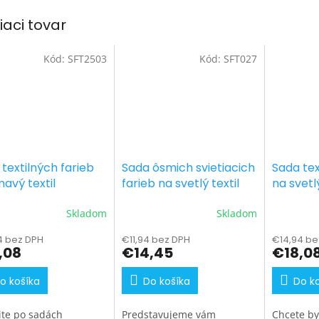
iaci tovar
Kód:
SFT2503
Kód:
SFT027
textilných farieb
Sada ôsmich svietiacich
Sada tex
avý textil
farieb na svetlý textil
na svetlý
ové odtiene 7 x 25
neónové 
Skladom
Skladom
g
4 bez DPH
€11,94 bez DPH
€14,94 be
,08
€14,45
€18,0
o košíka
Do košíka
Do k
ite po sadách
Predstavujeme vám
Chcete by