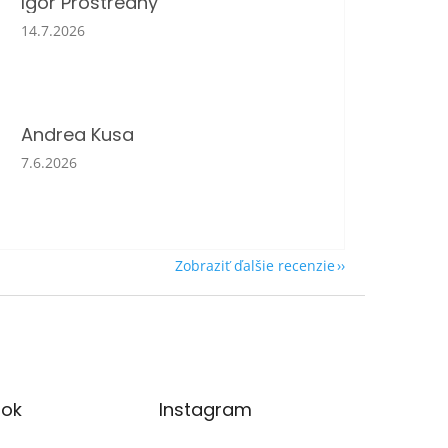
Igor Prostredny
Hodnotenie obchodu je 5 z 5 hviezdičiek.
14.7.2026
Andrea Kusa
Hodnotenie obchodu je 5 z 5 hviezdičiek.
7.6.2026
Zobraziť ďalšie recenzie
ok
Instagram