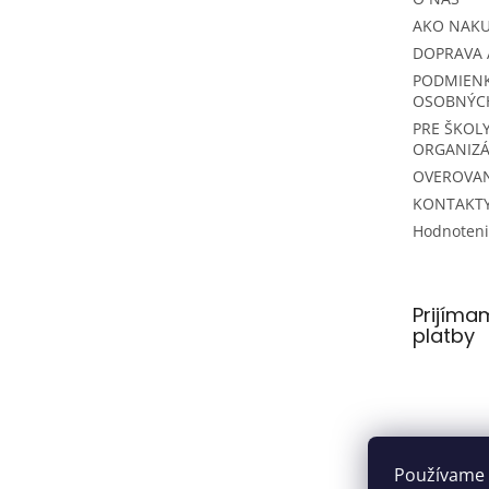
AKO NAK
DOPRAVA 
PODMIEN
OSOBNÝC
PRE ŠKOLY
ORGANIZÁ
OVEROVAN
KONTAKT
Hodnoten
Prijíma
platby
Používame 