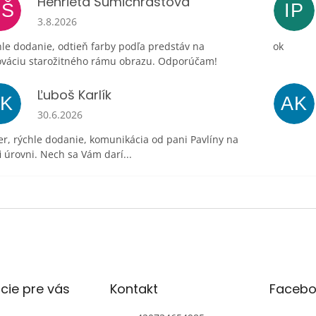
Henrieta Šumichrastová
HŠ
IP
Hodnotenie obchodu je 5 z 5 hviezdičiek.
3.8.2026
le dodanie, odtieň farby podľa predstáv na
ok
ováciu starožitného rámu obrazu. Odporúčam!
Ľuboš Karlík
ĽK
AK
Hodnotenie obchodu je 5 z 5 hviezdičiek.
30.6.2026
r, rýchle dodanie, komunikácia od pani Pavlíny na
i úrovni. Nech sa Vám darí...
cie pre vás
Kontakt
Facebo