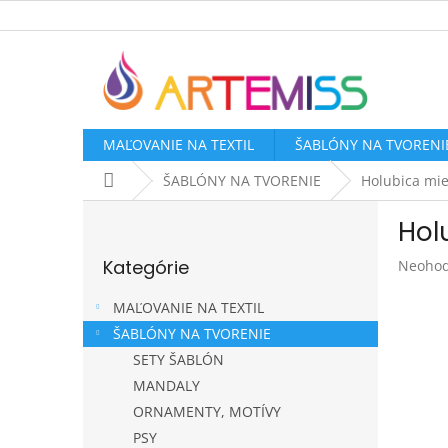
Prejsť
na
obsah
MAĽOVANIE NA TEXTIL
ŠABLÓNY NA TVORENI
Domov
ŠABLÓNY NA TVORENIE
Holubica mie
B
Hol
o
Preskočiť
č
Kategórie
Prieme
Neohod
kategórie
n
hodnot
ý
produk
MAĽOVANIE NA TEXTIL
p
je
ŠABLÓNY NA TVORENIE
a
0,0
SETY ŠABLÓN
z
n
5
e
MANDALY
hviezdi
l
ORNAMENTY, MOTÍVY
PSY