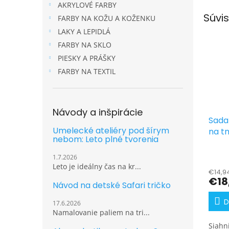
AKRYLOVÉ FARBY
Súvis
FARBY NA KOŽU A KOŽENKU
LAKY A LEPIDLÁ
FARBY NA SKLO
PIESKY A PRÁŠKY
FARBY NA TEXTIL
Návody a inšpirácie
Sada 
Umelecké ateliéry pod šírym
na tm
nebom: Leto plné tvorenia
neón
g
1.7.2026
Leto je ideálny čas na kr...
€14,9
€18
Návod na detské Safari tričko
D
17.6.2026
Namalovanie paliem na tri...
Siahn