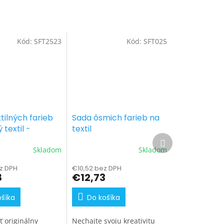
Kód:
SFT2523
Kód:
SFT025
tilných farieb
Sada ôsmich farieb na
 textil -
textil
Ďalší
odtiene 7 x 25
produkt
Skladom
Skladom
z DPH
€10,52 bez DPH
8
€12,73
ošíka
Do košíka
ť originálny
Nechajte svoju kreativitu