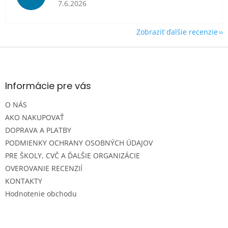
Hodnotenie obchodu je 5 z 5 hviezdičiek.
7.6.2026
Zobraziť ďalšie recenzie
Z
á
p
ä
Informácie pre vás
t
O NÁS
i
e
AKO NAKUPOVAŤ
DOPRAVA A PLATBY
PODMIENKY OCHRANY OSOBNÝCH ÚDAJOV
PRE ŠKOLY, CVČ A ĎALŠIE ORGANIZÁCIE
OVEROVANIE RECENZIÍ
KONTAKTY
Hodnotenie obchodu