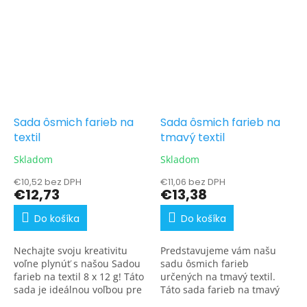
Sada ôsmich farieb na
Sada ôsmich farieb na
textil
tmavý textil
Skladom
Skladom
€10,52 bez DPH
€11,06 bez DPH
€12,73
€13,38
Do košíka
Do košíka
Nechajte svoju kreativitu
Predstavujeme vám našu
voľne plynúť s našou Sadou
sadu ôsmich farieb
farieb na textil 8 x 12 g! Táto
určených na tmavý textil.
sada je ideálnou voľbou pre
Táto sada farieb na tmavý
každého, kto sa chce pokúsiť
textil je pravým klenotom