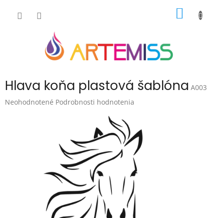
Prejsť
NÁKU
na
obsah
KOŠÍK
Hlava koňa plastová šablóna
A003
Priemerné
Neohodnotené
Podrobnosti hodnotenia
hodnotenie
produktu
je
0,0
z
5
hviezdičiek.