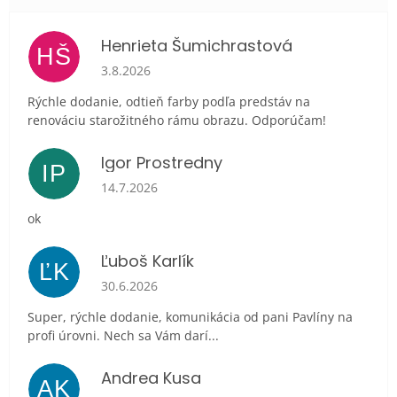
Henrieta Šumichrastová
HŠ
Hodnotenie obchodu je 5 z 5 hviezdičiek.
3.8.2026
Rýchle dodanie, odtieň farby podľa predstáv na
renováciu starožitného rámu obrazu. Odporúčam!
Igor Prostredny
IP
Hodnotenie obchodu je 5 z 5 hviezdičiek.
14.7.2026
ok
Ľuboš Karlík
ĽK
Hodnotenie obchodu je 5 z 5 hviezdičiek.
30.6.2026
Super, rýchle dodanie, komunikácia od pani Pavlíny na
profi úrovni. Nech sa Vám darí...
Andrea Kusa
AK