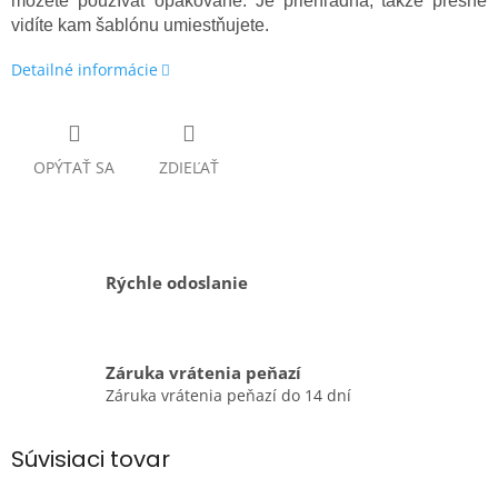
môžete používať opakovane. Je priehľadná, takže presne
vidíte kam šablónu umiestňujete.
Detailné informácie
OPÝTAŤ SA
ZDIEĽAŤ
Rýchle odoslanie
Záruka vrátenia peňazí
Záruka vrátenia peňazí do 14 dní
Súvisiaci tovar