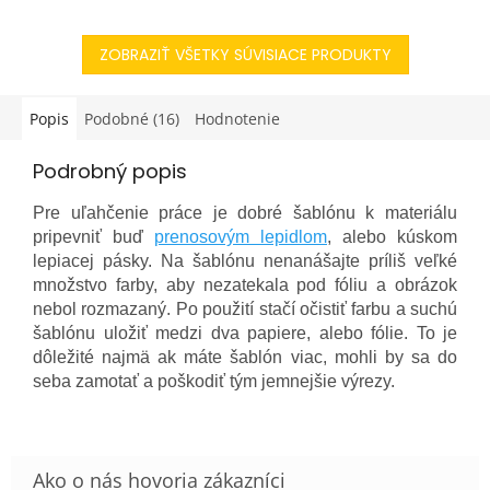
o niečo nové a vzrušujúce,
pre každého, kto sa nebojí
alebo...
vyjadriť svoju kreativitu a...
ZOBRAZIŤ VŠETKY SÚVISIACE PRODUKTY
Popis
Podobné (16)
Hodnotenie
Podrobný popis
Pre uľahčenie práce je dobré šablónu k materiálu
pripevniť buď
prenosovým lepidlom
, alebo kúskom
lepiacej pásky. Na šablónu nenanášajte príliš veľké
množstvo farby, aby nezatekala pod fóliu a obrázok
nebol rozmazaný. Po použití stačí očistiť farbu a suchú
šablónu uložiť medzi dva papiere, alebo fólie. To je
dôležité najmä ak máte šablón viac, mohli by sa do
seba zamotať a poškodiť tým jemnejšie výrezy.