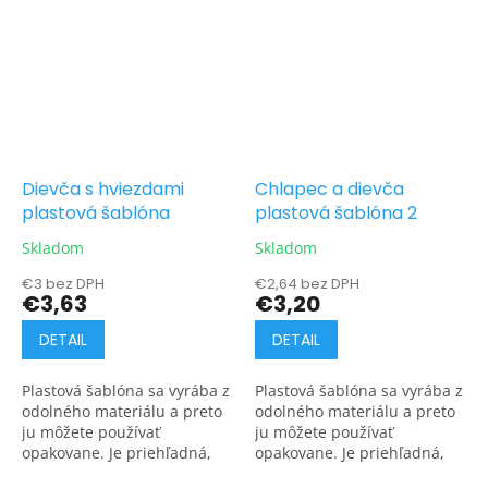
Dievča s hviezdami
Chlapec a dievča
plastová šablóna
plastová šablóna 2
Skladom
Skladom
€3 bez DPH
€2,64 bez DPH
€3,63
€3,20
DETAIL
DETAIL
Plastová šablóna sa vyrába z
Plastová šablóna sa vyrába z
odolného materiálu a preto
odolného materiálu a preto
ju môžete používať
ju môžete používať
opakovane. Je priehľadná,
opakovane. Je priehľadná,
takže presne vidíte kam
takže presne vidíte kam