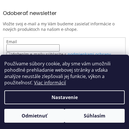
Odoberať newsletter
Vložte svoj e-mail a my Vám budeme zasielať informácie o
nových produktoch na našom e-shope.
Email
Vložením e-mailu súhlasíte s
podmienkami ochrany
osobných údajov
Používame súbory cookie, aby sme vám umožnili
PRIHLÁSIŤ SA
pohodlné prehliadanie webovej stránky a vďaka
analýze neustále zlepšovali jej funkcie, výkon a
použiteľnosť.
Viac informácií
Vytvoril Shoptet
Nastavenie
Z dôvodu zvýšeného počtu objednávok môže dôjsť k miernemu
zdržaniu spracovania. Ak sa na zásielku ponáhľate, prosím
Copyright 2026
farbyartemiss.sk
. Všetky práva vyhradené.
uveďte túto informáciu v poznámke v objednávke. Ďakujeme za
Odmietnuť
Súhlasím
Upraviť nastavenie cookies
pochopenie.