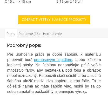
šablónu umiestňujete.
C 15 cm x 15 cm
šablónu umiestňujete.
B 15 cm x 15 cm
ZOBRAZIŤ VŠETKY SÚVISIACE PRODUKTY
Popis
Podobné (16)
Hodnotenie
Podrobný popis
Pre uľahčenie práce je dobré šablónu k materiálu
pripevniť buď
prenosovým lepidlom
, alebo kúskom
lepiacej pásky. Na šablónu nenanášajte príliš veľké
množstvo farby, aby nezatekala pod fóliu a obrázok
nebol rozmazaný. Po použití stačí očistiť farbu a suchú
šablónu uložiť medzi dva papiere, alebo fólie. To je
dôležité najmä ak máte šablón viac, mohli by sa do
seba zamotať a poškodiť tým jemnejšie výrezy.