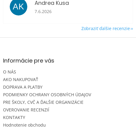
Andrea Kusa
AK
Hodnotenie obchodu je 5 z 5 hviezdičiek.
7.6.2026
Zobraziť ďalšie recenzie
Z
á
p
ä
Informácie pre vás
t
O NÁS
i
e
AKO NAKUPOVAŤ
DOPRAVA A PLATBY
PODMIENKY OCHRANY OSOBNÝCH ÚDAJOV
PRE ŠKOLY, CVČ A ĎALŠIE ORGANIZÁCIE
OVEROVANIE RECENZIÍ
KONTAKTY
Hodnotenie obchodu