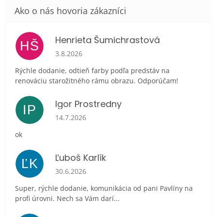
Henrieta Šumichrastová
HŠ
Hodnotenie obchodu je 5 z 5 hviezdičiek.
3.8.2026
Rýchle dodanie, odtieň farby podľa predstáv na
renováciu starožitného rámu obrazu. Odporúčam!
Igor Prostredny
IP
Hodnotenie obchodu je 5 z 5 hviezdičiek.
14.7.2026
ok
Ľuboš Karlík
ĽK
Hodnotenie obchodu je 5 z 5 hviezdičiek.
30.6.2026
Super, rýchle dodanie, komunikácia od pani Pavlíny na
profi úrovni. Nech sa Vám darí...