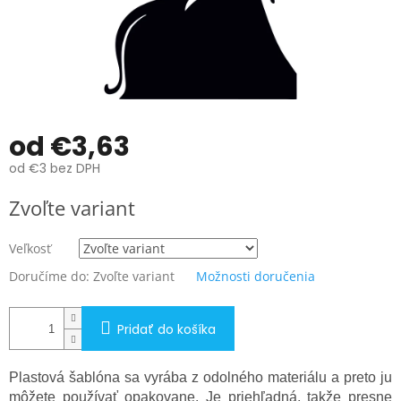
od
€3,63
od
€3
bez DPH
Jednotková
Zvoľte variant
cena:
Veľkosť
Doručíme do:
Zvoľte variant
Možnosti doručenia
Pridať do košíka
Plastová šablóna sa vyrába z odolného materiálu a preto ju
môžete používať opakovane. Je priehľadná, takže presne