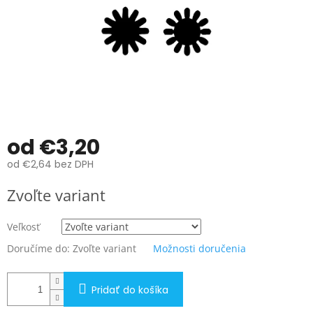
od
€3,20
od
€2,64
bez DPH
Jednotková
Zvoľte variant
cena:
Veľkosť
Doručíme do:
Zvoľte variant
Možnosti doručenia
Pridať do košíka