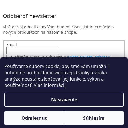
Odoberať newsletter
Vložte svoj e-mail a my Vám budeme zasielať informácie o
nových produktoch na našom e-shope.
Email
Vložením e-mailu súhlasíte s
podmienkami ochrany
osobných údajov
Používame súbory cookie, aby sme vám umožnili
PRIHLÁSIŤ SA
pohodlné prehliadanie webovej stránky a vďaka
analýze neustále zlepšovali jej funkcie, výkon a
použiteľnosť.
Viac informácií
Vytvoril Shoptet
Nastavenie
Z dôvodu zvýšeného počtu objednávok môže dôjsť k miernemu
zdržaniu spracovania. Ak sa na zásielku ponáhľate, prosím
Copyright 2026
farbyartemiss.sk
. Všetky práva vyhradené.
uveďte túto informáciu v poznámke v objednávke. Ďakujeme za
Odmietnuť
Súhlasím
Upraviť nastavenie cookies
pochopenie.