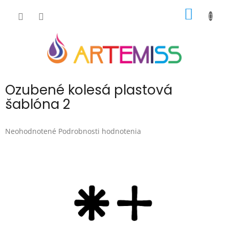
Prejsť
NÁKU
na
obsah
KOŠÍK
Ozubené kolesá plastová
šablóna 2
Priemerné
Neohodnotené
Podrobnosti hodnotenia
hodnotenie
produktu
je
0,0
z
5
hviezdičiek.