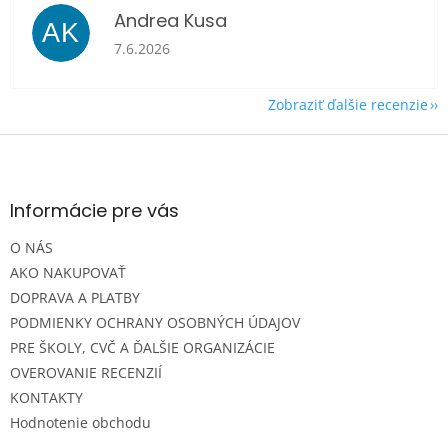
Andrea Kusa
AK
Hodnotenie obchodu je 5 z 5 hviezdičiek.
7.6.2026
Zobraziť ďalšie recenzie
Z
á
p
ä
Informácie pre vás
t
O NÁS
i
e
AKO NAKUPOVAŤ
DOPRAVA A PLATBY
PODMIENKY OCHRANY OSOBNÝCH ÚDAJOV
PRE ŠKOLY, CVČ A ĎALŠIE ORGANIZÁCIE
OVEROVANIE RECENZIÍ
KONTAKTY
Hodnotenie obchodu