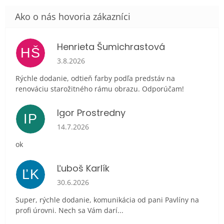
Henrieta Šumichrastová
HŠ
Hodnotenie obchodu je 5 z 5 hviezdičiek.
3.8.2026
Rýchle dodanie, odtieň farby podľa predstáv na
renováciu starožitného rámu obrazu. Odporúčam!
Igor Prostredny
IP
Hodnotenie obchodu je 5 z 5 hviezdičiek.
14.7.2026
ok
Ľuboš Karlík
ĽK
Hodnotenie obchodu je 5 z 5 hviezdičiek.
30.6.2026
Super, rýchle dodanie, komunikácia od pani Pavlíny na
profi úrovni. Nech sa Vám darí...