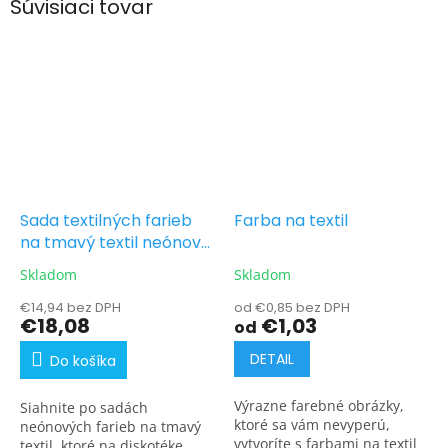
Súvisiaci tovar
Sada textilných farieb
Farba na textil
na tmavý textil neónové
odtiene 7 x 25 g
Skladom
Skladom
€14,94 bez DPH
od €0,85 bez DPH
€18,08
€1,03
od
DETAIL
Do košíka
Výrazne farebné obrázky,
Siahnite po sadách
ktoré sa vám nevyperú,
neónových farieb na tmavý
vytvoríte s farbami na textil
textil, ktoré na diskotéke