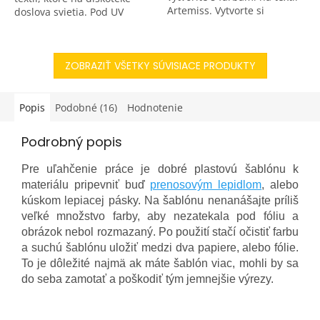
Artemiss. Vytvorte si
doslova svietia. Pod UV
originálne tričko, štýlovú
žiarením sú výrazné
nákupnú tašku, netradičnú
a neprehliadnuteľné. Cez
aplikáciu na nohaviciach...
deň zase majú jemné
ZOBRAZIŤ VŠETKY SÚVISIACE PRODUKTY
pastelové...
Popis
Podobné (16)
Hodnotenie
Podrobný popis
Pre uľahčenie práce je dobré plastovú šablónu k
materiálu pripevniť buď
prenosovým lepidlom
, alebo
kúskom lepiacej pásky. Na šablónu nenanášajte príliš
veľké množstvo farby, aby nezatekala pod fóliu a
obrázok nebol rozmazaný. Po použití stačí očistiť farbu
a suchú šablónu uložiť medzi dva papiere, alebo fólie.
To je dôležité najmä ak máte šablón viac, mohli by sa
do seba zamotať a poškodiť tým jemnejšie výrezy.