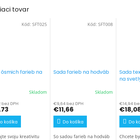
iaci tovar
Kód:
SFT025
Kód:
SFT008
 ôsmich farieb na
Sada farieb na hodváb
Sada tex
na svetlý
neónové 
Skladom
Skladom
g
2 bez DPH
€9,64 bez DPH
€14,94 be
,73
€11,66
€18,0
o košíka
Do košíka
Do k
te svoju kreativitu
So sadou farieb na hodváb
Chcete by