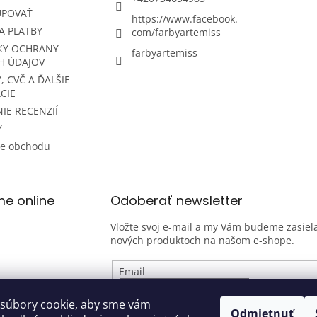
UPOVAŤ
https://www.facebook.
A PLATBY
com/farbyartemiss
KY OCHRANY
farbyartemiss
H ÚDAJOV
, CVČ A ĎALŠIE
CIE
IE RECENZIÍ
Y
ie obchodu
me online
Odoberať newsletter
Vložte svoj e-mail a my Vám budeme zasiela
nových produktoch na našom e-shope.
Email
Vložením e-mailu súhlasíte s
podmienk
súbory cookie, aby sme vám
Odmietnuť
osobných údajov