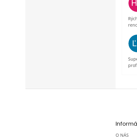
Rých
ren
Supe
prof
Z
á
p
ä
t
Informá
i
e
O NÁS