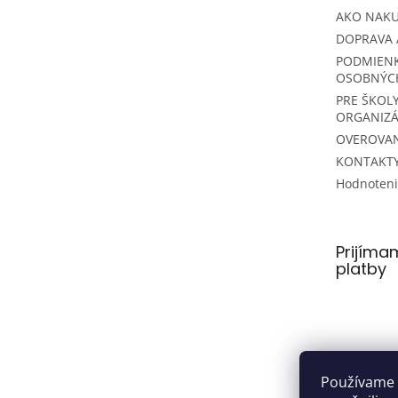
AKO NAK
DOPRAVA 
PODMIEN
OSOBNÝC
PRE ŠKOLY
ORGANIZÁ
OVEROVAN
KONTAKT
Hodnoten
Prijíma
platby
Používame 