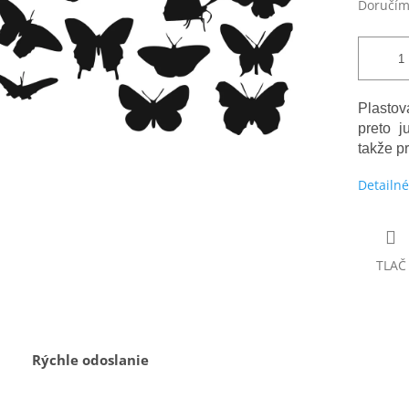
Doručím
Plasto
preto j
takže p
Detailné
TLAČ
Rýchle odoslanie