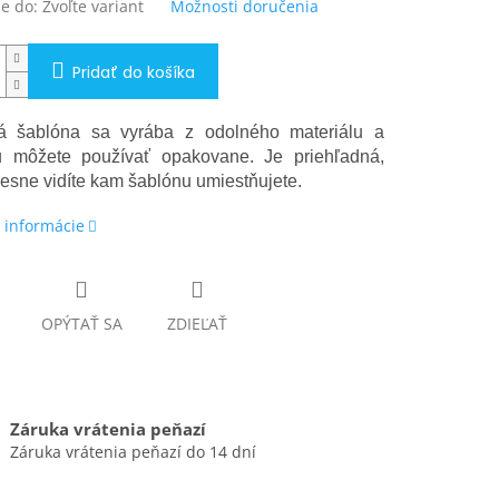
e do:
Zvoľte variant
Možnosti doručenia
Pridať do košíka
vá šablóna sa vyrába z odolného materiálu a
u môžete používať opakovane. Je priehľadná,
resne vidíte kam šablónu umiestňujete.
 informácie
OPÝTAŤ SA
ZDIEĽAŤ
Záruka vrátenia peňazí
Záruka vrátenia peňazí do 14 dní