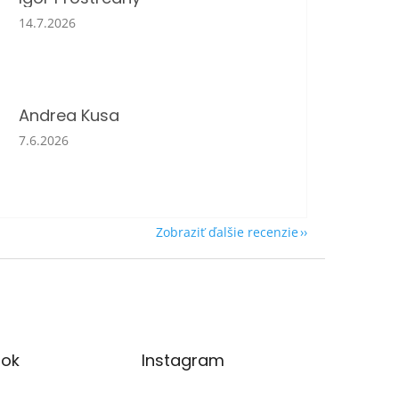
Hodnotenie obchodu je 5 z 5 hviezdičiek.
14.7.2026
Andrea Kusa
Hodnotenie obchodu je 5 z 5 hviezdičiek.
7.6.2026
Zobraziť ďalšie recenzie
ok
Instagram