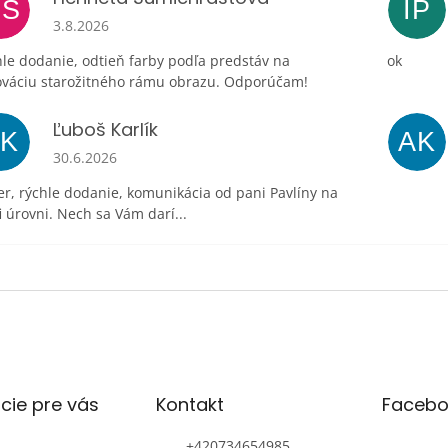
HŠ
IP
Hodnotenie obchodu je 5 z 5 hviezdičiek.
3.8.2026
le dodanie, odtieň farby podľa predstáv na
ok
ováciu starožitného rámu obrazu. Odporúčam!
Ľuboš Karlík
ĽK
AK
Hodnotenie obchodu je 5 z 5 hviezdičiek.
30.6.2026
r, rýchle dodanie, komunikácia od pani Pavlíny na
i úrovni. Nech sa Vám darí...
cie pre vás
Kontakt
Facebo
+420734654985