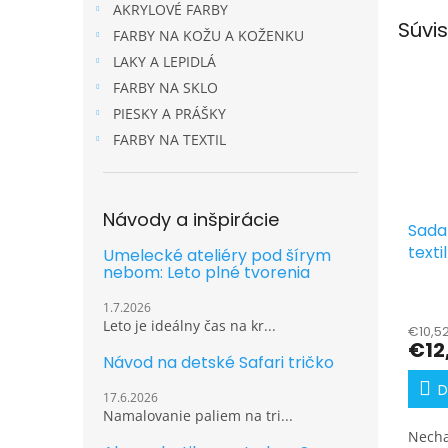
AKRYLOVÉ FARBY
Súvis
FARBY NA KOŽU A KOŽENKU
LAKY A LEPIDLÁ
FARBY NA SKLO
PIESKY A PRÁŠKY
FARBY NA TEXTIL
Návody a inšpirácie
Sada
textil
Umelecké ateliéry pod šírym
nebom: Leto plné tvorenia
1.7.2026
Leto je ideálny čas na kr...
€10,5
€12
Návod na detské Safari tričko
D
17.6.2026
Namalovanie paliem na tri...
Nechaj