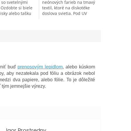
í so svetelnými
neónových farieb na tmavý
 Ozdobte si biele
textil, ktoré na diskotéke
nisky alebo tašku
doslova svietia. Pod UV
i farbami na
žiarením sú výrazné
til. Pod UV svetlom
a neprehliadnuteľné. Cez
lova žiariť....
deň zase majú jemné
pastelové...
vniť buď
prenosovým lepidlom
, alebo kúskom
by, aby nezatekala pod fóliu a obrázok nebol
edzi dva papiere, alebo fólie. To je dôležité
 tým jemnejšie výrezy.
Igor Prostredny