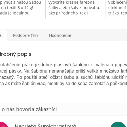
 plynúť s našou Sadou
vytvoríte krásne farebné
v oblečen
 na textil 8 x 12 g!
šatky alebo šály z hodvábu,
efektami?
sada je ideálnou
ako prírodného, tak i
tričko, te
u pre každého, kto sa
umelého. Farbí tiež šifón,
neónovým
pokúsiť o niečo nové a
netkanej textílie a pod.
svetlý tex
júce, alebo...
budete dos
s
Podobné (16)
Hodnotenie
drobný popis
 uľahčenie práce je dobré plastovú šablónu k materiálu pripe
acej pásky. Na šablónu nenanášajte príliš veľké množstvo far
azaný. Po použití stačí očistiť farbu a suchú šablónu uložiť m
ä ak máte šablón viac, mohli by sa do seba zamotať a poškodiť
Henrieta Šumichrastová