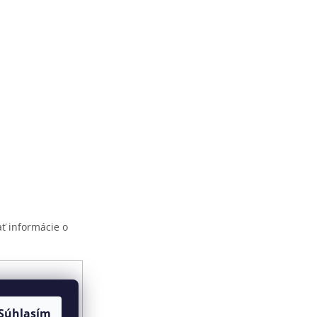
ť informácie o
ami ochrany
Súhlasím