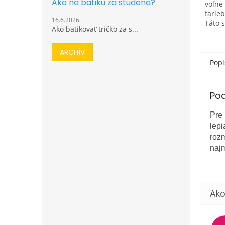
Ako na batiku za studena?
voľne
farieb
16.6.2026
Táto 
Ako batikovať tričko za s...
voľbo
chce 
vzrušu
ARCHÍV
Popi
Po
Pre
lepi
rozm
najm