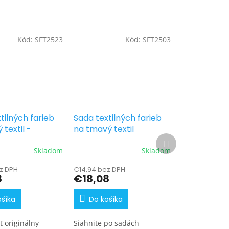
Kód:
SFT2523
Kód:
SFT2503
tilných farieb
Sada textilných farieb
 textil -
na tmavý textil
Ďalší
odtiene 7 x 25
neónové odtiene 7 x 25
produkt
Skladom
Skladom
g
z DPH
€14,94 bez DPH
8
€18,08
ošíka
Do košíka
ť originálny
Siahnite po sadách