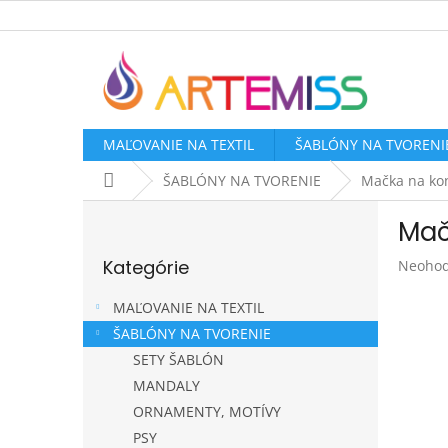
Prejsť
na
obsah
MAĽOVANIE NA TEXTIL
ŠABLÓNY NA TVORENI
Domov
ŠABLÓNY NA TVORENIE
Mačka na kon
B
Mač
o
Preskočiť
č
Kategórie
Prieme
Neohod
kategórie
n
hodnot
ý
produk
MAĽOVANIE NA TEXTIL
p
je
ŠABLÓNY NA TVORENIE
a
0,0
SETY ŠABLÓN
z
n
5
e
MANDALY
hviezdi
l
ORNAMENTY, MOTÍVY
PSY