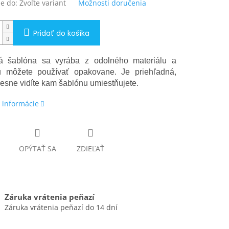
e do:
Zvoľte variant
Možnosti doručenia
Pridať do košíka
vá šablóna sa vyrába z odolného materiálu a
u môžete používať opakovane. Je priehľadná,
resne vidíte kam šablónu umiestňujete.
 informácie
OPÝTAŤ SA
ZDIEĽAŤ
Záruka vrátenia peňazí
Záruka vrátenia peňazí do 14 dní