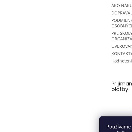
AKO NAK
DOPRAVA 
PODMIEN
OSOBNÝC
PRE ŠKOLY
ORGANIZÁ
OVEROVAN
KONTAKT
Hodnoten
Prijíma
platby
Používame 