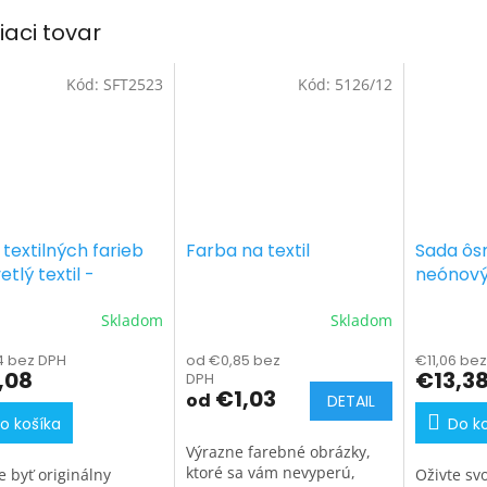
iaci tovar
Kód:
SFT2523
Kód:
5126/12
textilných farieb
Farba na textil
Sada ôs
etlý textil -
neónový
ové odtiene 7 x 25
tmavý te
Skladom
Skladom
4 bez DPH
od €0,85 bez
€11,06 be
,08
€13,3
DPH
€1,03
od
DETAIL
o košíka
Do k
Výrazne farebné obrázky,
ktoré sa vám nevyperú,
e byť originálny
Oživte svo