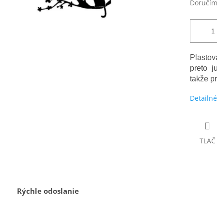
Doručím
Plasto
preto j
takže p
Detailné
TLAČ
Rýchle odoslanie