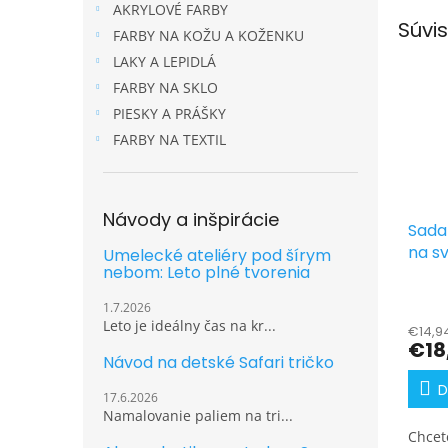
AKRYLOVÉ FARBY
Súvis
FARBY NA KOŽU A KOŽENKU
LAKY A LEPIDLÁ
FARBY NA SKLO
PIESKY A PRÁŠKY
FARBY NA TEXTIL
Návody a inšpirácie
Sada 
na sv
Umelecké ateliéry pod šírym
nebom: Leto plné tvorenia
neón
g
1.7.2026
Leto je ideálny čas na kr...
€14,9
€18
Návod na detské Safari tričko
D
17.6.2026
Namalovanie paliem na tri...
Chcet