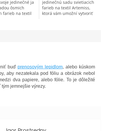
svoje jedinečné ja
jedinečnú sadu svietiacich
sadou ôsmich
farieb na textil Artemiss,
 farieb na textil
ktorá vám umožní vytvoriť
 Vytvorte
svietiace obrázky priamo na
ce motívy, ktoré
vašom oblečení. Táto sada
za normálnych...
je nielen o jednoduchom...
vniť buď
prenosovým lepidlom
, alebo kúskom
by, aby nezatekala pod fóliu a obrázok nebol
edzi dva papiere, alebo fólie. To je dôležité
 tým jemnejšie výrezy.
Igor Prostredny