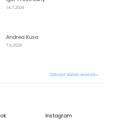
Hodnotenie obchodu je 5 z 5 hviezdičiek.
14.7.2026
Andrea Kusa
Hodnotenie obchodu je 5 z 5 hviezdičiek.
7.6.2026
Zobraziť ďalšie recenzie
ok
Instagram