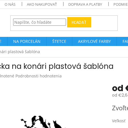
O NÁS
AKO NAKUPOVAŤ
DOPRAVA A PLATBY
PODMIE
HĽADAŤ
E
NA PORCELÁN
ŠTETCE
AKRYLOVÉ FARBY
FA
ári plastová šablóna
ka na konári plastová šablóna
rné
notené
Podrobnosti hodnotenia
enie
od
tu
od
€2,6
Jednotk
Zvoľt
cena:
čiek.
Veľkosť