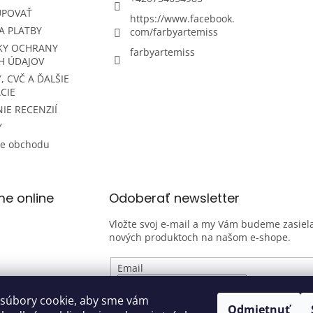
UPOVAŤ
https://www.facebook.
A PLATBY
com/farbyartemiss
KY OCHRANY
farbyartemiss
H ÚDAJOV
, CVČ A ĎALŠIE
CIE
IE RECENZIÍ
Y
ie obchodu
me online
Odoberať newsletter
Vložte svoj e-mail a my Vám budeme zasiela
nových produktoch na našom e-shope.
Email
Vložením e-mailu súhlasíte s
podmienk
súbory cookie, aby sme vám
Odmietnuť
osobných údajov