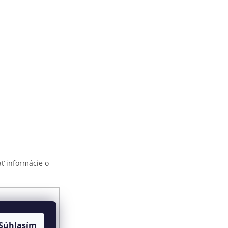
ť informácie o
ami ochrany
Súhlasím