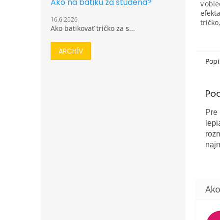
Ako na batiku za studena?
v obl
efekt
16.6.2026
tričko
Ako batikovať tričko za s...
neóno
svetlý
budete
ARCHÍV
Popi
Po
Pre
lepi
rozm
najm