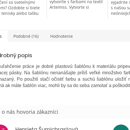
vytvoríte s farbami na textil
ečení so svetelnými
vyjadrite 
Artemiss. Vytvorte si
ami? Ozdobte si biele
s našou 
originálne tričko, štýlovú
, tenisky alebo tašku
neónových
nákupnú tašku, netradičnú
vými farbami na
Artemiss.
aplikáciu na nohaviciach...
 textil. Pod UV svetlom
fascinujú
 doslova žiariť....
budú mať 
s
Podobné (16)
Hodnotenie
drobný popis
 uľahčenie práce je dobré plastovú šablónu k materiálu pripe
acej pásky. Na šablónu nenanášajte príliš veľké množstvo far
azaný. Po použití stačí očistiť farbu a suchú šablónu uložiť m
ä ak máte šablón viac, mohli by sa do seba zamotať a poškodiť
Henrieta Šumichrastová