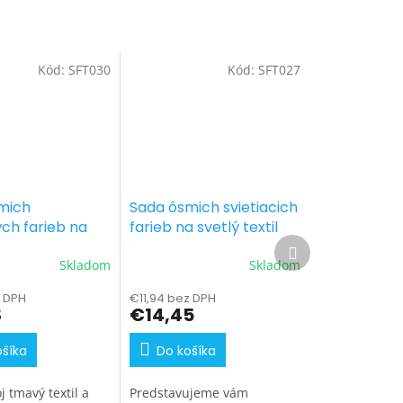
Kód:
SFT030
Kód:
SFT027
mich
Sada ôsmich svietiacich
ch farieb na
farieb na svetlý textil
Ďalší
xtil
produkt
Skladom
Skladom
z DPH
€11,94 bez DPH
8
€14,45
ošíka
Do košíka
j tmavý textil a
Predstavujeme vám