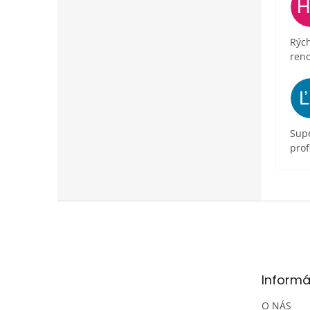
Rých
ren
Supe
prof
Z
á
p
ä
t
Informá
i
e
O NÁS