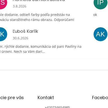
HŠ
IP
Hodnotenie obchodu je 5 z 5 hviezdičiek.
3.8.2026
le dodanie, odtieň farby podľa predstáv na
ok
ováciu starožitného rámu obrazu. Odporúčam!
Ľuboš Karlík
ĽK
AK
Hodnotenie obchodu je 5 z 5 hviezdičiek.
30.6.2026
r, rýchle dodanie, komunikácia od pani Pavlíny na
i úrovni. Nech sa Vám darí...
cie pre vás
Kontakt
Facebo
+420734654985