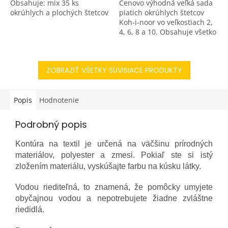
Obsahuje: mix 35 ks
Cenovo výhodná veľká sada
okrúhlych a plochých štetcov
piatich okrúhlych štetcov
Koh-i-noor vo veľkostiach 2,
4, 6, 8 a 10. Obsahuje všetko
potrebné od tenkých štetcov
na detaily až po hrubšie na
vypĺňanie...
ZOBRAZIŤ VŠETKY SÚVISIACE PRODUKTY
Popis
Hodnotenie
Podrobný popis
Kontúra na textil je určená na väčšinu prírodných
materiálov, polyester a zmesi. Pokiaľ ste si istý
zložením materiálu, vyskúšajte farbu na kúsku látky.
Vodou riediteľná, to znamená, že pomôcky umyjete
obyčajnou vodou a nepotrebujete žiadne zvláštne
riedidlá.