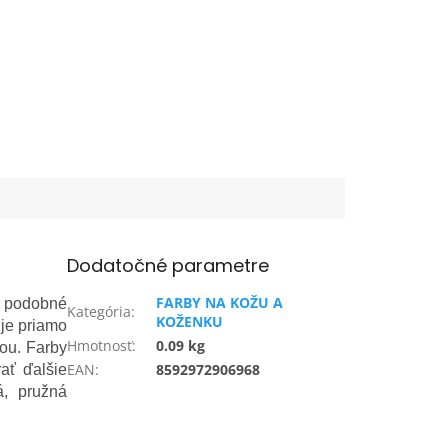
Dodatočné parametre
FARBY NA KOŽU A
a podobné
Kategória
:
KOŽENKU
uje priamo
Hmotnosť
:
0.09 kg
dou. Farby
EAN
:
8592972906968
ať ďalšie
á, pružná