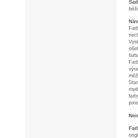
Sad
béžo
Náv
Far
nec
Vys
ošet
farb
Far
výra
môže
Sta
myd
far
pro
Nen
Far
ori