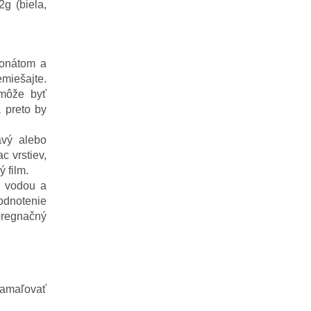
g (biela,
ponátom a
miešajte.
 môže byť
a preto by
avý alebo
c vrstiev,
 film.
u vodou a
odnotenie
regnačný
namaľovať