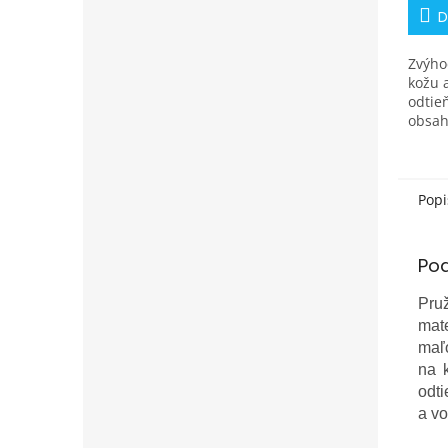
D
Zvýho
kožu 
odtie
obsah
kožen
odtieň
našej
Popi
Po
Pru
mate
maľo
na 
odt
a v