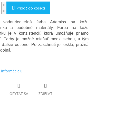
Pridať do košíka
 vodouriediteľná farba Artemiss na kožu
nku a podobné materiály. Farba na kožu
ku je v konzistencií, ktorá umožňuje priamo
ť. Farby je možné miešať medzi sebou, a tým
ť ďalšie odtiene. Po zaschnutí je lesklá, pružná
dolná.
 informácie
OPÝTAŤ SA
ZDIEĽAŤ