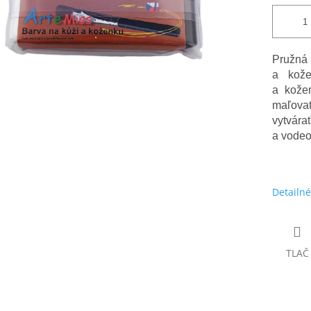
Pružná
a kože
a kožen
maľova
vytvára
a vodeo
Detailné
TLAČ