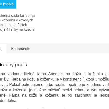
o košíka
dnená sada farieb na
a koženku v kovových
ňoch. Sada farieb
uje 4 farby na kožu a
ku po 40 g v kovových
och. Vyberte si z
 aktuálnej ponuky...
s
Hodnotenie
drobný popis
žná vodouriediteľná farba Artemiss na kožu a koženku 
riály. Farba na kožu a koženku je v konzistencií, ktorá umožň
vať. Pokiaľ potrebujeme farbu redšiu, opatrne ju zriedime vo
kožu a koženku je možné miešať medzi sebou, a tým vytvár
iene. Farba na kožu a koženku je po zaschnutí je leskl
odeodolná.