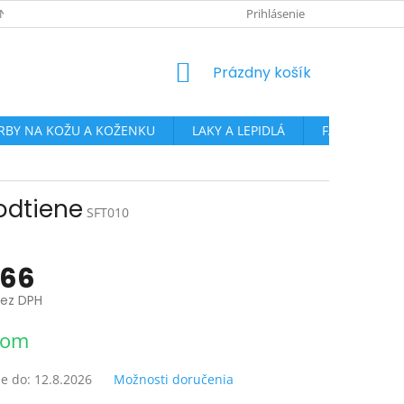
NKY OCHRANY OSOBNÝCH ÚDAJOV
PRE ŠKOLY, CVČ A ĎALŠIE ORGAN
Prihlásenie
NÁKUPNÝ
Prázdny košík
KOŠÍK
RBY NA KOŽU A KOŽENKU
LAKY A LEPIDLÁ
FARBY NA SK
odtiene
SFT010
,66
ez DPH
ová
dom
e do:
12.8.2026
Možnosti doručenia