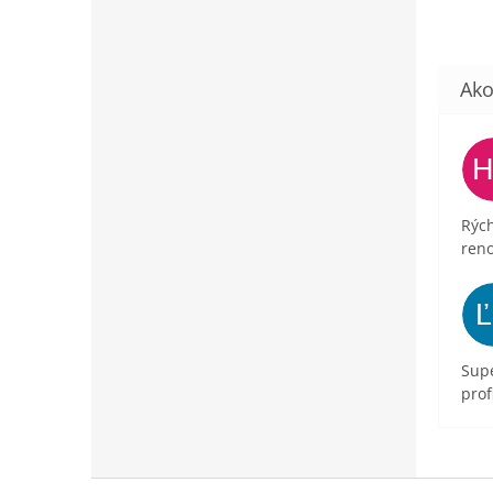
Rých
ren
Supe
prof
Z