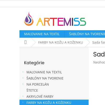
Prejsť
na
obsah
MAĽOVANIE NA TEXTIL
ŠABLÓNY NA TVORENI
Domov
FARBY NA KOŽU A KOŽENKU
Sada fa
B
Sad
o
Preskočiť
č
Kategórie
Prieme
Neohod
kategórie
n
hodnot
ý
produk
MAĽOVANIE NA TEXTIL
p
je
ŠABLÓNY NA TVORENIE
a
0,0
NA PORCELÁN
z
n
5
e
ŠTETCE
hviezdi
l
AKRYLOVÉ FARBY
FARBY NA KOŽU A KOŽENKU