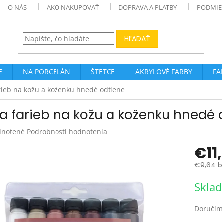
O NÁS
AKO NAKUPOVAŤ
DOPRAVA A PLATBY
PODMIE
HĽADAŤ
E
NA PORCELÁN
ŠTETCE
AKRYLOVÉ FARBY
FA
rieb na kožu a koženku hnedé odtiene
a farieb na kožu a koženku hnedé 
rné
notené
Podrobnosti hodnotenia
enie
€11
tu
€9,64 b
Jednotk
Skla
cena:
čiek.
Doručím