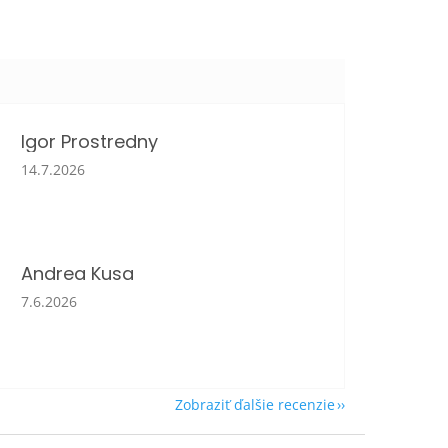
Igor Prostredny
Hodnotenie obchodu je 5 z 5 hviezdičiek.
14.7.2026
Andrea Kusa
Hodnotenie obchodu je 5 z 5 hviezdičiek.
7.6.2026
Zobraziť ďalšie recenzie