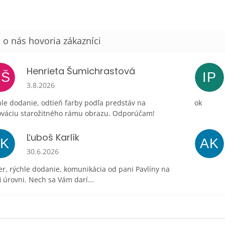
Henrieta Šumichrastová
HŠ
IP
Hodnotenie obchodu je 5 z 5 hviezdičiek.
3.8.2026
le dodanie, odtieň farby podľa predstáv na
ok
ováciu starožitného rámu obrazu. Odporúčam!
Ľuboš Karlík
ĽK
AK
Hodnotenie obchodu je 5 z 5 hviezdičiek.
30.6.2026
r, rýchle dodanie, komunikácia od pani Pavlíny na
i úrovni. Nech sa Vám darí...