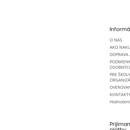
á
p
ä
t
Informá
i
e
O NÁS
AKO NAK
DOPRAVA 
PODMIEN
OSOBNÝC
PRE ŠKOLY
ORGANIZÁ
OVEROVAN
KONTAKT
Hodnoten
Prijíma
platby