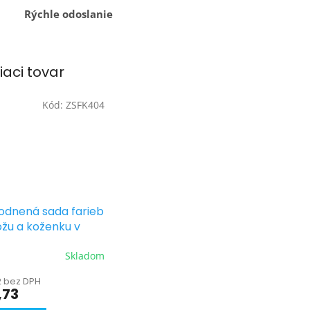
Rýchle odoslanie
iaci tovar
Kód:
ZSFK404
odnená sada farieb
ožu a koženku v
vých odtieňoch
Skladom
2 bez DPH
,73