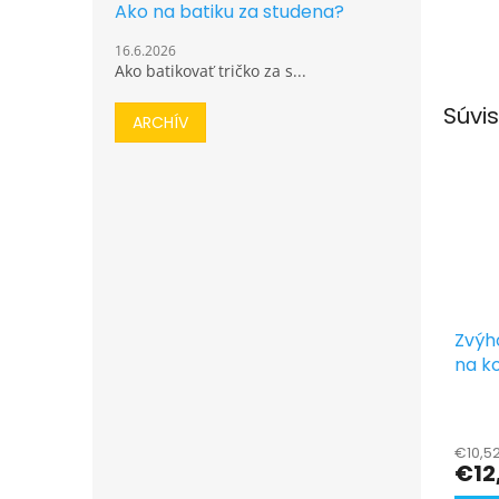
Ako na batiku za studena?
16.6.2026
Ako batikovať tričko za s...
Súvis
ARCHÍV
Zvýh
na k
kovo
€10,5
€12