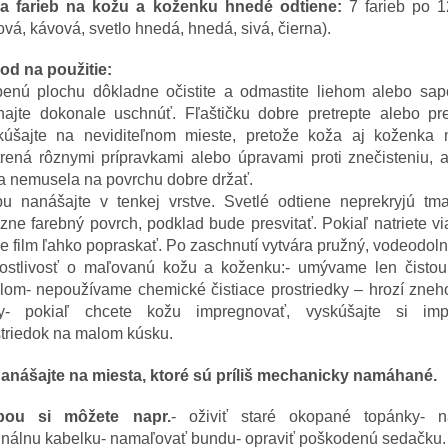
a farieb na kožu a koženku hnedé odtiene:
7 farieb po 12
vá, kávová, svetlo hnedá, hnedá, sivá, čierna).
od na použitie:
benú plochu dôkladne očistite a odmastite liehom alebo sa
hajte dokonale uschnúť. Fľaštičku dobre pretrepte alebo pre
kúšajte na neviditeľnom mieste, pretože koža aj koženka
rená rôznymi prípravkami alebo úpravami proti znečisteniu, 
a nemusela na povrchu dobre držať.
bu nanášajte v tenkej vrstve. Svetlé odtiene neprekryjú tm
zne farebný povrch, podklad bude presvitať. Pokiaľ natriete via
 film ľahko popraskať. Po zaschnutí vytvára pružný, vodeodolný
rostlivosť o maľovanú kožu a koženku:- umývame len čisto
lom- nepoužívame chemické čistiace prostriedky – hrozí zneh
by- pokiaľ chcete kožu impregnovať, vyskúšajte si imp
striedok na malom kúsku.
anášajte na miesta, ktoré sú príliš mechanicky namáhané.
bou si môžete napr.
- oživiť staré okopané topánky- 
ginálnu kabelku- namaľovať bundu- opraviť poškodenú sedačku.