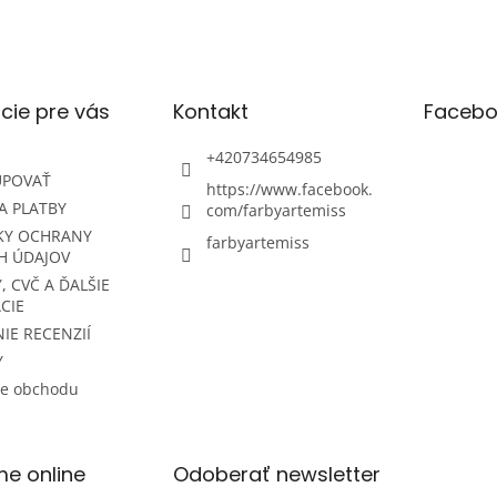
cie pre vás
Kontakt
Facebo
+420734654985
UPOVAŤ
https://www.facebook.
A PLATBY
com/farbyartemiss
KY OCHRANY
farbyartemiss
H ÚDAJOV
, CVČ A ĎALŠIE
CIE
IE RECENZIÍ
Y
ie obchodu
me online
Odoberať newsletter