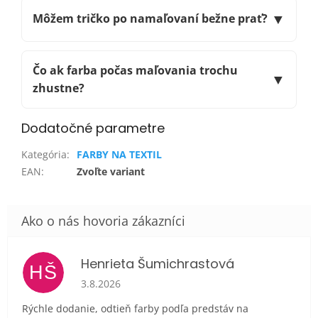
▼
Môžem tričko po namaľovaní bežne prať?
Čo ak farba počas maľovania trochu
▼
zhustne?
Dodatočné parametre
Kategória
:
FARBY NA TEXTIL
EAN
:
Zvoľte variant
Henrieta Šumichrastová
HŠ
Hodnotenie obchodu je 5 z 5 hviezdičiek.
3.8.2026
Rýchle dodanie, odtieň farby podľa predstáv na