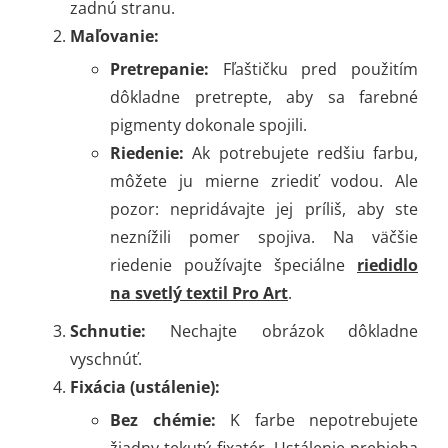
zadnú stranu.
Maľovanie:
Pretrepanie:
Fľaštičku pred použitím
dôkladne pretrepte, aby sa farebné
pigmenty dokonale spojili.
Riedenie:
Ak potrebujete redšiu farbu,
môžete ju mierne zriediť vodou. Ale
pozor: nepridávajte jej príliš, aby ste
neznížili pomer spojiva. Na väčšie
riedenie používajte špeciálne
riedidlo
na svetlý textil Pro Art
.
Schnutie:
Nechajte obrázok dôkladne
vyschnúť.
Fixácia (ustálenie):
Bez chémie:
K farbe nepotrebujete