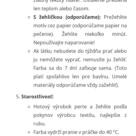
žiadny tekutý fixatér. Ustálenie prebieha
len teplom alebo časom.
S žehličkou (odporúčame):
Prežehlite
motív cez papier (odporúčame papier na
pečenie). Žehlite niekoľko minút.
Nepoužívajte naparovanie!
Ak látku nebudete do týždňa prať alebo
ju nemôžete vyprať, nemusíte ju žehliť.
Farba sa do 7 dní zafixuje sama. (Toto
platí spoľahlivo len pre bavlnu. Umelé
materiály odporúčame vždy zažehliť).
Starostlivosť:
Hotový výrobok perte a žehlite podľa
pokynov výrobcu textilu, najlepšie z
rubu.
Farba vydrží pranie v práčke do 40 °C.