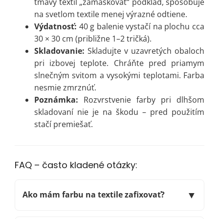
tmavý textil „zamaskovať“ podklad, spôsobuje
na svetlom textile menej výrazné odtiene.
Výdatnosť:
40 g balenie vystačí na plochu cca
30 × 30 cm (približne 1–2 tričká).
Skladovanie:
Skladujte v uzavretých obaloch
pri izbovej teplote. Chráňte pred priamym
slnečným svitom a vysokými teplotami. Farba
nesmie zmrznúť.
Poznámka:
Rozvrstvenie farby pri dlhšom
skladovaní nie je na škodu – pred použitím
stačí premiešať.
FAQ – často kladené otázky:
▼
Ako mám farbu na textile zafixovať?