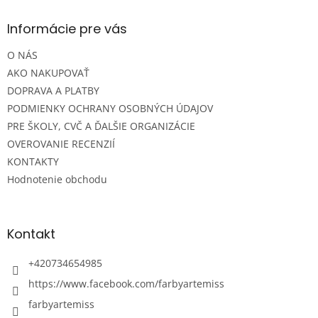
p
ä
Informácie pre vás
t
O NÁS
i
e
AKO NAKUPOVAŤ
DOPRAVA A PLATBY
PODMIENKY OCHRANY OSOBNÝCH ÚDAJOV
PRE ŠKOLY, CVČ A ĎALŠIE ORGANIZÁCIE
OVEROVANIE RECENZIÍ
KONTAKTY
Hodnotenie obchodu
Kontakt
+420734654985
https://www.facebook.com/farbyartemiss
farbyartemiss