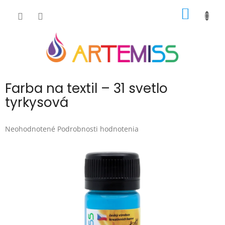
Prejsť
NÁKU
na
obsah
KOŠÍK
Farba na textil – 31 svetlo
tyrkysová
Priemerné
Neohodnotené
Podrobnosti hodnotenia
hodnotenie
produktu
je
0,0
z
5
hviezdičiek.