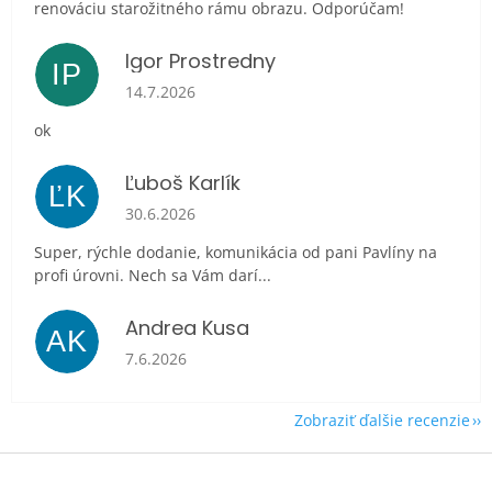
renováciu starožitného rámu obrazu. Odporúčam!
Igor Prostredny
IP
Hodnotenie obchodu je 5 z 5 hviezdičiek.
14.7.2026
ok
Ľuboš Karlík
ĽK
Hodnotenie obchodu je 5 z 5 hviezdičiek.
30.6.2026
Super, rýchle dodanie, komunikácia od pani Pavlíny na
profi úrovni. Nech sa Vám darí...
Andrea Kusa
AK
Hodnotenie obchodu je 5 z 5 hviezdičiek.
7.6.2026
Zobraziť ďalšie recenzie
Z
á