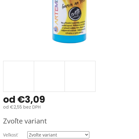
od
€3,09
od
€2,55
bez DPH
Jednotková
Zvoľte variant
cena:
Veľkosť