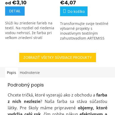
€3,10
€4,07
od
DETAIL
Do košíka
Slúži ku zriedenie farieb na
Transformujte svoje textilné
textil. Na rozdiel od riedenia
výtvarné projekty s
vodou nehrozí, že farba pri
inovatívnym textilným
veľkom zriedení stratí
zahusťovadlom ARTEMISS
odolnosť pri praní.
určeným pre profesionálov
aj hobby umelcov. Textilné
zahusťovadlo je
ZOBRAZIŤ VŠETKY SÚVISIACE PRODUKTY
nevyhnutným...
Popis
Hodnotenie
Podrobný popis
Chcete tričká, ktoré vyzerajú ako z obchodu a
farba
z nich nezlezie
? Naša farba sa stáva súčasťou
látky. Pre školy máme pripravené
objemy, ktoré
vydržia celý rok
, čím robíte nákup
efektívnym a