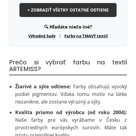
+ ZOBRAZIŤ VŠETKY OSTATNÉ ODTIENE
🔍 Hľadáte niečo iné?
Výhodné Sady
|
Farby na TMAVÝ textil
Prečo si vybrať farbu na textil
ARTEMISS?
Žiarivé a sýte odtiene:
Farby obsahujú vysoký
podiel pigmentov. Vďaka tomu motív na látke
nezanikne, ale zostane výrazný a sýty.
Kvalita priamo od výrobcu (od roku 2004):
Naše farby pre vás vyrábame v Česku z
prvotriednych európskych surovín. Máte tak
istotu originálnej kvality.