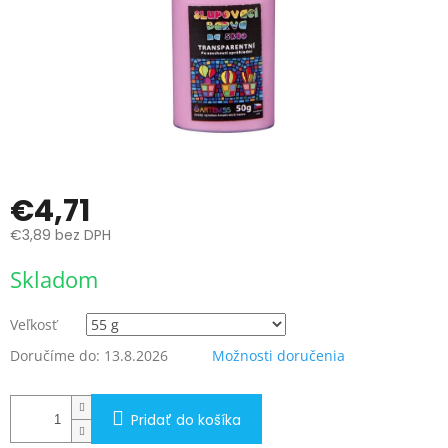
€4,71
€3,89 bez DPH
Jednotková
Skladom
cena:
Veľkosť
Doručíme do:
13.8.2026
Možnosti doručenia
Pridať do košíka