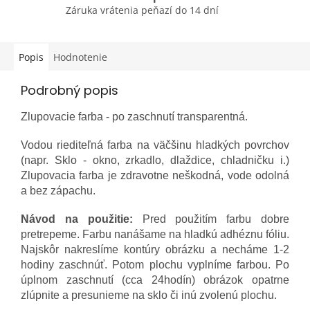
Záruka vrátenia peňazí do 14 dní
Popis
Hodnotenie
Podrobný popis
Zlupovacie farba - po zaschnutí transparentná.
Vodou riediteľná farba na väčšinu hladkých povrchov
(napr. Sklo - okno, zrkadlo, dlaždice, chladničku i.)
Zlupovacia farba je zdravotne neškodná, vode odolná
a bez zápachu.
Návod na použitie:
Pred použitím farbu dobre
pretrepeme. Farbu nanášame na hladkú adhéznu fóliu.
Najskôr nakreslíme kontúry obrázku a necháme 1-2
hodiny zaschnúť. Potom plochu vyplníme farbou. Po
úplnom zaschnutí (cca 24hodín) obrázok opatrne
zlúpnite a presunieme na sklo či inú zvolenú plochu.