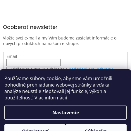
Odoberať newsletter
Vložte svoj e-mail a my Vám budeme zasielať informácie o
nových produktoch na našom e-shope.
Email
Vložením e-mailu súhlasíte s
podmienkami ochrany
osobných údajov
Používame súbory cookie, aby sme vám umožnili
PRIHLÁSIŤ SA
pohodlné prehliadanie webovej stránky a vďaka
analýze neustále zlepšovali jej funkcie, výkon a
použiteľnosť.
Viac informácií
Vytvoril Shoptet
Nastavenie
Z dôvodu zvýšeného počtu objednávok môže dôjsť k miernemu
zdržaniu spracovania. Ak sa na zásielku ponáhľate, prosím
Copyright 2026
farbyartemiss.sk
. Všetky práva vyhradené.
uveďte túto informáciu v poznámke v objednávke. Ďakujeme za