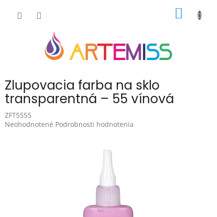
Prejsť
NÁKU
na
obsah
KOŠÍK
Zlupovacia farba na sklo
transparentná – 55 vínová
ZFT5555
Priemerné
Neohodnotené
Podrobnosti hodnotenia
hodnotenie
produktu
je
0,0
z
5
hviezdičiek.