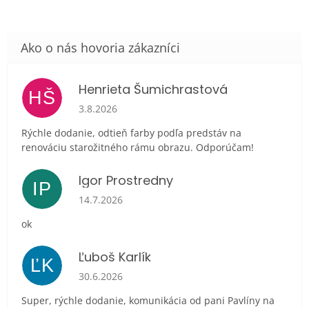
Henrieta Šumichrastová
HŠ
Hodnotenie obchodu je 5 z 5 hviezdičiek.
3.8.2026
Rýchle dodanie, odtieň farby podľa predstáv na
renováciu starožitného rámu obrazu. Odporúčam!
Igor Prostredny
IP
Hodnotenie obchodu je 5 z 5 hviezdičiek.
14.7.2026
ok
Ľuboš Karlík
ĽK
Hodnotenie obchodu je 5 z 5 hviezdičiek.
30.6.2026
Super, rýchle dodanie, komunikácia od pani Pavlíny na