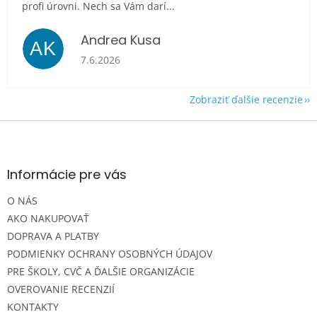
profi úrovni. Nech sa Vám darí...
Andrea Kusa
AK
Hodnotenie obchodu je 5 z 5 hviezdičiek.
7.6.2026
Zobraziť ďalšie recenzie
Z
á
p
ä
Informácie pre vás
t
O NÁS
i
e
AKO NAKUPOVAŤ
DOPRAVA A PLATBY
PODMIENKY OCHRANY OSOBNÝCH ÚDAJOV
PRE ŠKOLY, CVČ A ĎALŠIE ORGANIZÁCIE
OVEROVANIE RECENZIÍ
KONTAKTY