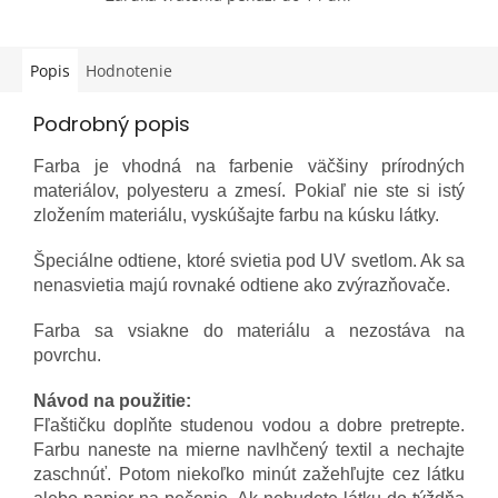
Popis
Hodnotenie
Podrobný popis
Farba je vhodná na farbenie väčšiny prírodných
materiálov, polyesteru a zmesí. Pokiaľ nie ste si istý
zložením materiálu, vyskúšajte farbu na kúsku látky.
Špeciálne odtiene, ktoré svietia pod UV svetlom. Ak sa
nenasvietia majú rovnaké odtiene ako zvýrazňovače.
Farba sa vsiakne do materiálu a nezostáva na
povrchu.
Návod na použitie:
Fľaštičku doplňte studenou vodou a dobre pretrepte.
Farbu naneste na mierne navlhčený textil a nechajte
zaschnúť. Potom niekoľko minút zažehľujte cez látku