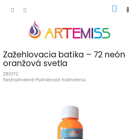
Prejsť
NÁKU
na
obsah
KOŠÍK
Zažehlovacia batika – 72 neón
oranžová svetla
ZB3372
Priemerné
Neohodnotené
Podrobnosti hodnotenia
hodnotenie
produktu
je
0,0
z
5
hviezdičiek.