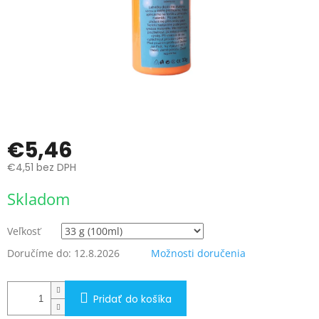
€5,46
€4,51 bez DPH
Jednotková
Skladom
cena:
Veľkosť
Doručíme do:
12.8.2026
Možnosti doručenia
Pridať do košíka