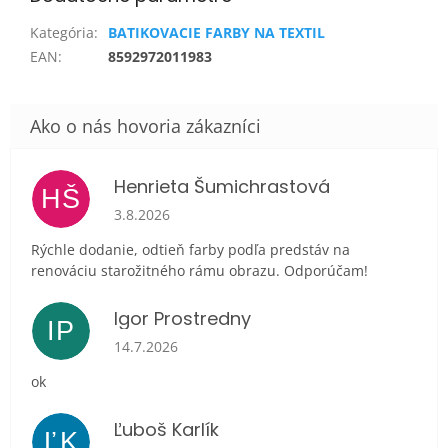
Kategória
:
BATIKOVACIE FARBY NA TEXTIL
EAN
:
8592972011983
Henrieta Šumichrastová
HŠ
Hodnotenie obchodu je 5 z 5 hviezdičiek.
3.8.2026
Rýchle dodanie, odtieň farby podľa predstáv na
renováciu starožitného rámu obrazu. Odporúčam!
Igor Prostredny
IP
Hodnotenie obchodu je 5 z 5 hviezdičiek.
14.7.2026
ok
Ľuboš Karlík
ĽK