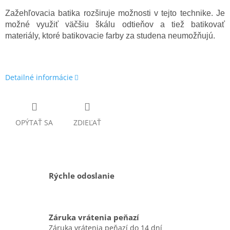
Zažehľovacia batika rozširuje možnosti v tejto technike. Je
možné využiť väčšiu škálu odtieňov a tiež batikovať
materiály, ktoré batikovacie farby za studena neumožňujú.
Detailné informácie
OPÝTAŤ SA
ZDIEĽAŤ
Rýchle odoslanie
Záruka vrátenia peňazí
Záruka vrátenia peňazí do 14 dní