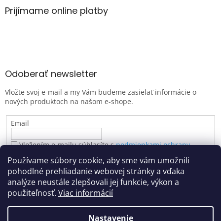
Prijímame online platby
Odoberať newsletter
Vložte svoj e-mail a my Vám budeme zasielať informácie o
nových produktoch na našom e-shope.
Email
Vložením e-mailu súhlasíte s
podmienkami ochrany
osobných údajov
Používame súbory cookie, aby sme vám umožnili
PRIHLÁSIŤ SA
pohodlné prehliadanie webovej stránky a vďaka
analýze neustále zlepšovali jej funkcie, výkon a
použiteľnosť.
Viac informácií
Vytvoril Shoptet
Nastavenie