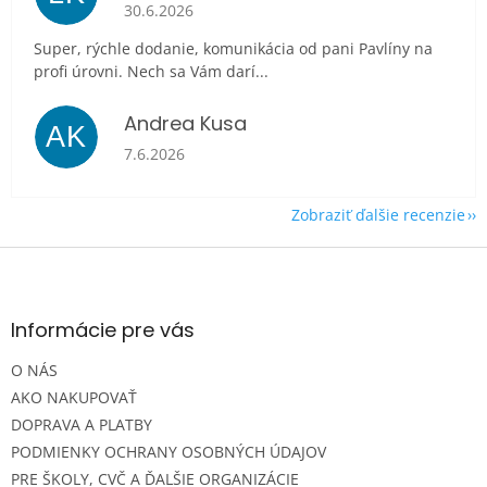
Hodnotenie obchodu je 5 z 5 hviezdičiek.
30.6.2026
Super, rýchle dodanie, komunikácia od pani Pavlíny na
profi úrovni. Nech sa Vám darí...
Andrea Kusa
AK
Hodnotenie obchodu je 5 z 5 hviezdičiek.
7.6.2026
Zobraziť ďalšie recenzie
Z
á
p
ä
Informácie pre vás
t
O NÁS
i
e
AKO NAKUPOVAŤ
DOPRAVA A PLATBY
PODMIENKY OCHRANY OSOBNÝCH ÚDAJOV
PRE ŠKOLY, CVČ A ĎALŠIE ORGANIZÁCIE