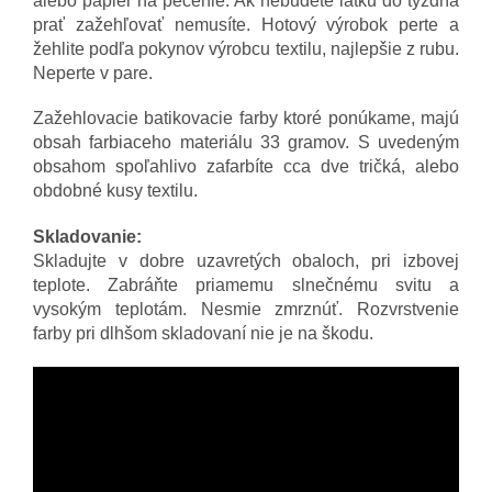
alebo papier na pečenie. Ak nebudete látku do týždňa
prať zažehľovať nemusíte. Hotový výrobok perte a
žehlite podľa pokynov výrobcu textilu, najlepšie z rubu.
Neperte v pare.
Zažehlovacie batikovacie farby ktoré ponúkame, majú
obsah farbiaceho materiálu 33 gramov. S uvedeným
obsahom spoľahlivo zafarbíte cca dve tričká, alebo
obdobné kusy textilu.
Skladovanie:
Skladujte v dobre uzavretých obaloch, pri izbovej
teplote. Zabráňte priamemu slnečnému svitu a
vysokým teplotám. Nesmie zmrznúť. Rozvrstvenie
farby pri dlhšom skladovaní nie je na škodu.