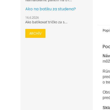
Ako na batiku za studena?
16.6.2026
Ako batikovať tričko za s...
Popi
ARCHÍV
Po
Náv
môž
Rúr
pred
o tr
Obr
pred
Skl