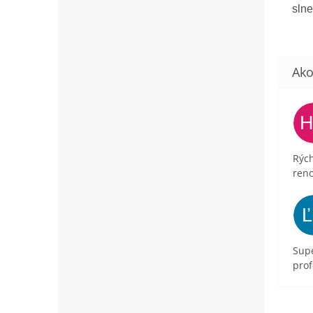
sln
Rých
ren
Supe
prof