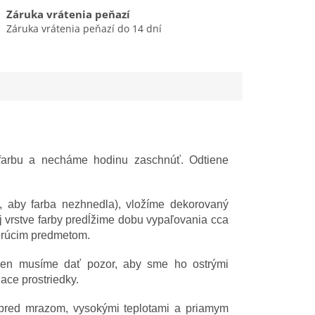
Záruka vrátenia peňazí
Záruka vrátenia peňazí do 14 dní
arbu a necháme hodinu zaschnúť. Odtiene
e, aby farba nezhnedla), vložíme dekorovaný
 vrstve farby predĺžime dobu vypaľovania cca
horúcim predmetom.
en musíme dať pozor, aby sme ho ostrými
ace prostriedky.
 pred mrazom, vysokými teplotami a priamym