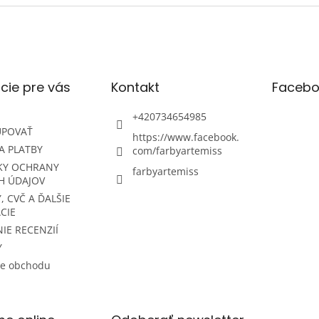
cie pre vás
Kontakt
Facebo
+420734654985
UPOVAŤ
https://www.facebook.
A PLATBY
com/farbyartemiss
KY OCHRANY
farbyartemiss
H ÚDAJOV
, CVČ A ĎALŠIE
CIE
IE RECENZIÍ
Y
ie obchodu