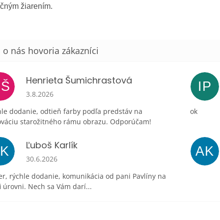
ečným žiarením.
Henrieta Šumichrastová
HŠ
IP
Hodnotenie obchodu je 5 z 5 hviezdičiek.
3.8.2026
le dodanie, odtieň farby podľa predstáv na
ok
ováciu starožitného rámu obrazu. Odporúčam!
Ľuboš Karlík
ĽK
AK
Hodnotenie obchodu je 5 z 5 hviezdičiek.
30.6.2026
r, rýchle dodanie, komunikácia od pani Pavlíny na
i úrovni. Nech sa Vám darí...