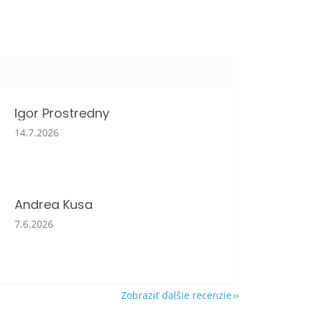
Igor Prostredny
Hodnotenie obchodu je 5 z 5 hviezdičiek.
14.7.2026
Andrea Kusa
Hodnotenie obchodu je 5 z 5 hviezdičiek.
7.6.2026
Zobraziť ďalšie recenzie