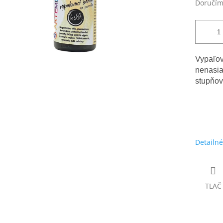
Doručím
Vypaľo
nenasia
stupňov
Detailné
TLAČ