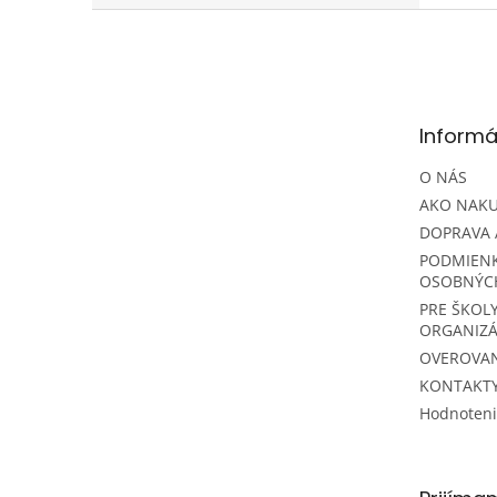
Z
á
p
ä
t
Informá
i
e
O NÁS
AKO NAK
DOPRAVA 
PODMIEN
OSOBNÝC
PRE ŠKOLY
ORGANIZÁ
OVEROVAN
KONTAKT
Hodnoten