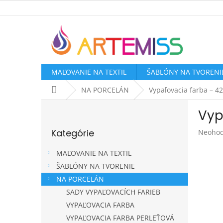
Prejsť
na
obsah
MAĽOVANIE NA TEXTIL
ŠABLÓNY NA TVORENI
Domov
NA PORCELÁN
Vypaľovacia farba – 42
B
Vyp
o
Preskočiť
č
Kategórie
Prieme
Neohod
kategórie
n
hodnot
ý
produk
MAĽOVANIE NA TEXTIL
p
je
ŠABLÓNY NA TVORENIE
a
0,0
NA PORCELÁN
z
n
5
e
SADY VYPAĽOVACÍCH FARIEB
hviezdi
l
VYPAĽOVACIA FARBA
VYPAĽOVACIA FARBA PERLEŤOVÁ