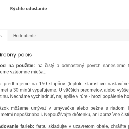
Rýchle odoslanie
s
Hodnotenie
drobný popis
od na použitie:
na čistý a odmastený povrch nanesieme f
eme vzájomne miešať.
u predhrejeme na 150 stupňov (teplotu starostlivo nastavím
met a 30 minút vypaľujeme. U väčších predmetov, alebo vyššej
etinu. Necháme vychladnúť, najlepšie v rúre - hrozí popálenie 
ázok môžeme umývať v umývačke alebo bežne s riadom, l
metmi nepoškriabali. Nepoužívajte drôtenku, ani abrazívne čisti
adovanie farieb:
farbu skladujte v uzavretom obale, chráňte