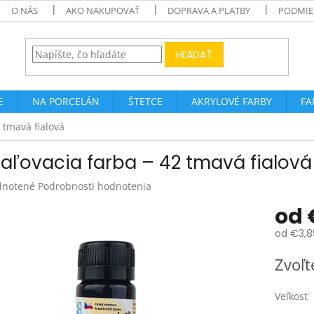
O NÁS
AKO NAKUPOVAŤ
DOPRAVA A PLATBY
PODMIE
HĽADAŤ
E
NA PORCELÁN
ŠTETCE
AKRYLOVÉ FARBY
FA
 tmavá fialová
aľovacia farba – 42 tmavá fialová
rné
notené
Podrobnosti hodnotenia
enie
od
tu
od
€3,8
Jednotk
Zvoľt
cena:
čiek.
Veľkosť