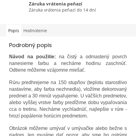
Záruka vrátenia peňazí
Záruka vrátenia peňazí do 14 dní
Popis
Hodnotenie
Podrobný popis
Návod na použitie:
na čistý a odmastený povrch
nanesieme farbu a necháme hodinu zaschnúť.
Odtiene môžeme vzájomne miešať.
Rúru predhrejeme na 150 stupňov (teplotu starostlivo
nastavíme, aby farba nezhnedla), vložíme dekorovaný
predmet a 30 minút vypaľujeme. U väčších predmetov,
alebo vyššej vrstve farby predĺžime dobu vypaľovania
cca o tretinu. Necháme vychladnúť, najlepšie v rúre -
hrozí popálenie horúcim predmetom.
Obrázok môžeme umývať v umývačke alebo bežne s
riadom, len musíme dať pozor, aby sme ho ostrými