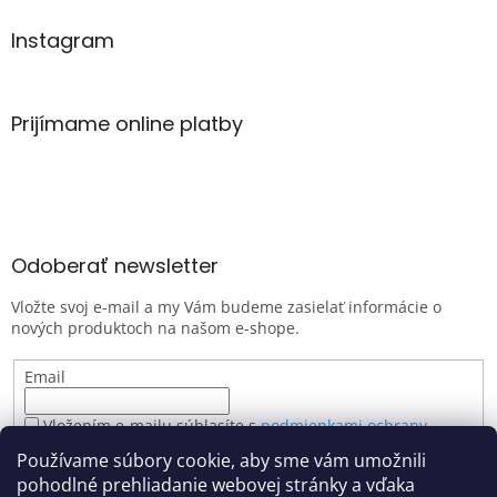
Instagram
Prijímame online platby
Odoberať newsletter
Vložte svoj e-mail a my Vám budeme zasielať informácie o
nových produktoch na našom e-shope.
Email
Vložením e-mailu súhlasíte s
podmienkami ochrany
osobných údajov
Používame súbory cookie, aby sme vám umožnili
PRIHLÁSIŤ SA
pohodlné prehliadanie webovej stránky a vďaka