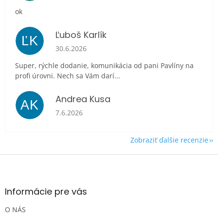
ok
Ľuboš Karlík
ĽK
Hodnotenie obchodu je 5 z 5 hviezdičiek.
30.6.2026
Super, rýchle dodanie, komunikácia od pani Pavlíny na
profi úrovni. Nech sa Vám darí...
Andrea Kusa
AK
Hodnotenie obchodu je 5 z 5 hviezdičiek.
7.6.2026
Zobraziť ďalšie recenzie
Z
á
p
ä
Informácie pre vás
t
O NÁS
i