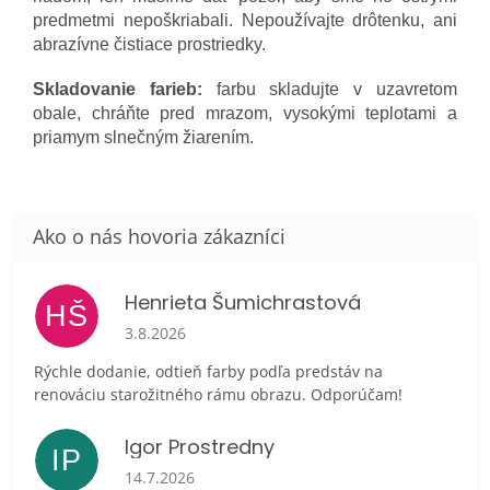
predmetmi nepoškriabali. Nepoužívajte drôtenku, ani
abrazívne čistiace prostriedky.
Skladovanie farieb:
farbu skladujte v uzavretom
obale, chráňte pred mrazom, vysokými teplotami a
priamym slnečným žiarením.
Henrieta Šumichrastová
HŠ
Hodnotenie obchodu je 5 z 5 hviezdičiek.
3.8.2026
Rýchle dodanie, odtieň farby podľa predstáv na
renováciu starožitného rámu obrazu. Odporúčam!
Igor Prostredny
IP
Hodnotenie obchodu je 5 z 5 hviezdičiek.
14.7.2026