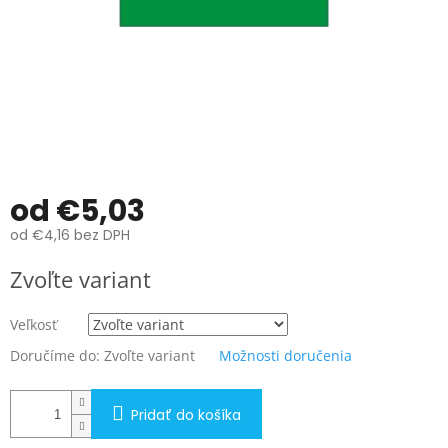
od
€5,03
od
€4,16
bez DPH
Jednotková
Zvoľte variant
cena:
Veľkosť
Doručíme do:
Zvoľte variant
Možnosti doručenia
Pridať do košíka