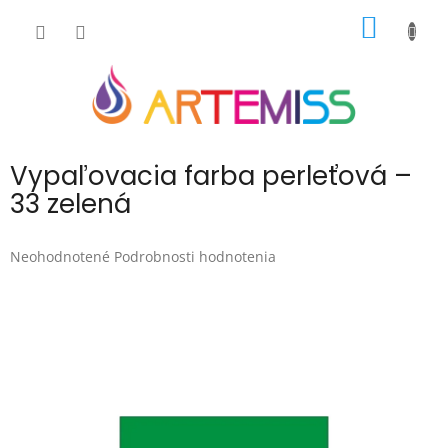
Prejsť
NÁKU
na
obsah
KOŠÍK
Vypaľovacia farba perleťová –
33 zelená
Priemerné
Neohodnotené
Podrobnosti hodnotenia
hodnotenie
produktu
je
0,0
z
5
hviezdičiek.