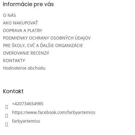
ä
Informácie pre vás
t
O NÁS
i
e
AKO NAKUPOVAŤ
DOPRAVA A PLATBY
PODMIENKY OCHRANY OSOBNÝCH ÚDAJOV
PRE ŠKOLY, CVČ A ĎALŠIE ORGANIZÁCIE
OVEROVANIE RECENZIÍ
KONTAKTY
Hodnotenie obchodu
Kontakt
+420734654985
https://www.facebook.com/farbyartemiss
farbyartemiss