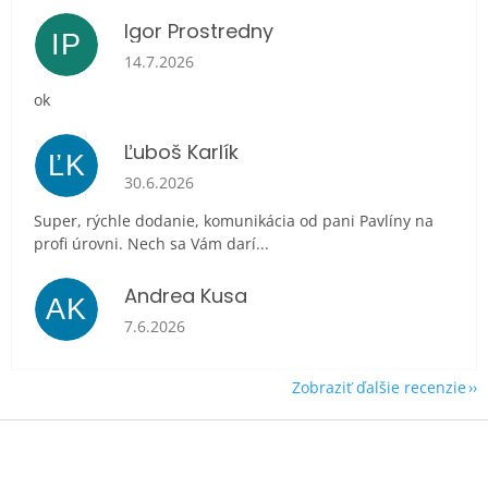
Igor Prostredny
IP
Hodnotenie obchodu je 5 z 5 hviezdičiek.
14.7.2026
ok
Ľuboš Karlík
ĽK
Hodnotenie obchodu je 5 z 5 hviezdičiek.
30.6.2026
Super, rýchle dodanie, komunikácia od pani Pavlíny na
profi úrovni. Nech sa Vám darí...
Andrea Kusa
AK
Hodnotenie obchodu je 5 z 5 hviezdičiek.
7.6.2026
Zobraziť ďalšie recenzie
Z
á
p