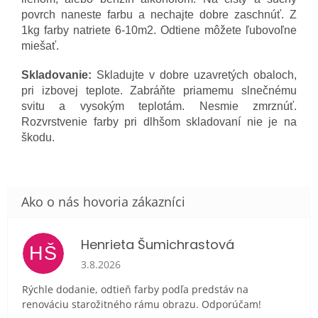
povrch naneste farbu a nechajte dobre zaschnúť. Z
1kg farby natriete 6-10m2. Odtiene môžete ľubovoľne
miešať.
Skladovanie:
Skladujte v dobre uzavretých obaloch,
pri izbovej teplote. Zabráňte priamemu slnečnému
svitu a vysokým teplotám. Nesmie zmrznúť.
Rozvrstvenie farby pri dlhšom skladovaní nie je na
škodu.
Henrieta Šumichrastová
HŠ
Hodnotenie obchodu je 5 z 5 hviezdičiek.
3.8.2026
Rýchle dodanie, odtieň farby podľa predstáv na
renováciu starožitného rámu obrazu. Odporúčam!