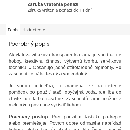
Záruka vrátenia peňazí
Záruka vrátenia peňazí do 14 dní
Popis
Hodnotenie
Podrobný popis
Akrylátová vitrážová transparentná farba je vhodná pre
hobby, kreatívnu činnosť, výtvarnú tvorbu, servítkovú
techniku ... Obsahuje jasné stálofarebné pigmenty. Po
zaschnutí je náter lesklý a vodeodolný.
Je vodou riediteľná, to znamená, že na čistenie
pomôcok po použití stačí obyčajná voda, ale iba do
chvíle než farba zaschne. Zaschnutú farbu možno z
niektorých povrchov vyčistiť liehom.
Pracovný postup:
Pred použitím fľaštičku pretrepte
alebo premiešajte. Povrch dobre odmastite napríklad
liehom, alebo benzín alkoholom. Na čistý a suchý