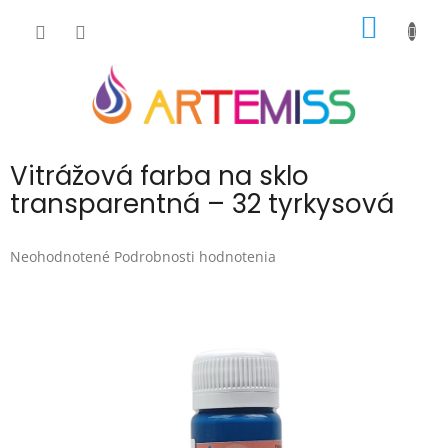
Prejsť
NÁKU
na
obsah
KOŠÍK
Vitrážová farba na sklo
transparentná – 32 tyrkysová
Priemerné
Neohodnotené
Podrobnosti hodnotenia
hodnotenie
produktu
je
0,0
z
5
hviezdičiek.