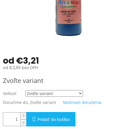
od
€3,21
od
€2,65
bez DPH
Jednotková
Zvoľte variant
cena:
Veľkosť
Doručíme do:
Zvoľte variant
Možnosti doručenia
Pridať do košíka