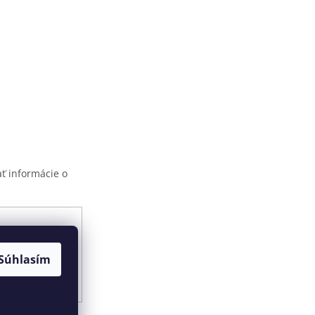
ť informácie o
ami ochrany
Súhlasím