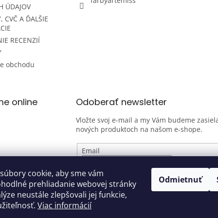
farbyartemiss
H ÚDAJOV
, CVČ A ĎALŠIE
CIE
IE RECENZIÍ
Y
ie obchodu
me online
Odoberať newsletter
Vložte svoj e-mail a my Vám budeme zasiela
nových produktoch na našom e-shope.
Email
Vložením e-mailu súhlasíte s
podmienk
súbory cookie, aby sme vám
Odmietnuť
osobných údajov
ohodlné prehliadanie webovej stránky
ýze neustále zlepšovali jej funkcie,
PRIHLÁSIŤ SA
žiteľnosť.
Viac informácií