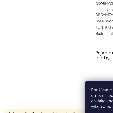
OSOBNÝC
PRE ŠKOLY
ORGANIZÁ
OVEROVAN
KONTAKT
Hodnoten
Prijíma
platby
Používame 
umožnili p
a vďaka anal
výkon a pou