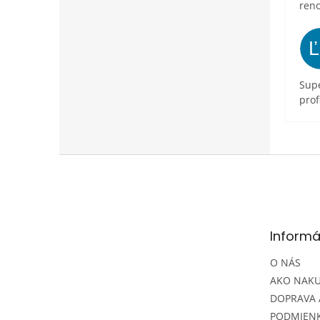
ren
Supe
prof
Z
á
p
ä
t
Informá
i
e
O NÁS
AKO NAK
DOPRAVA 
PODMIEN