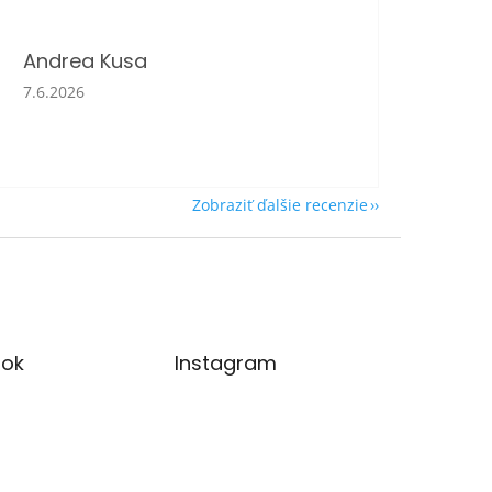
Andrea Kusa
Hodnotenie obchodu je 5 z 5 hviezdičiek.
7.6.2026
Zobraziť ďalšie recenzie
ok
Instagram