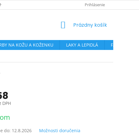
NKY OCHRANY OSOBNÝCH ÚDAJOV
PRE ŠKOLY, CVČ A ĎALŠIE ORGAN
Prihlásenie
NÁKUPNÝ
Prázdny košík
KOŠÍK
RBY NA KOŽU A KOŽENKU
LAKY A LEPIDLÁ
FARBY NA SK
0
58
z DPH
ová
dom
e do:
12.8.2026
Možnosti doručenia