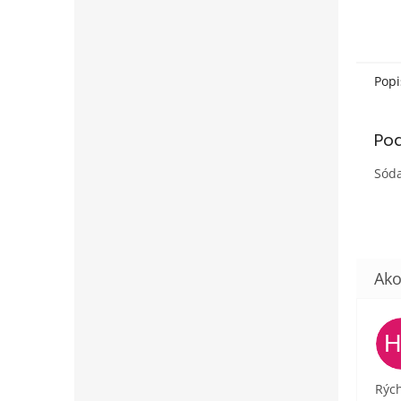
mramo
obraz
fantáz
Popi
Po
Sóda
Rých