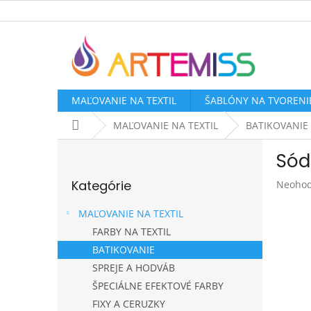
Prejsť
na
obsah
MAĽOVANIE NA TEXTIL
ŠABLÓNY NA TVORENI
Domov
MAĽOVANIE NA TEXTIL
BATIKOVANIE
B
Sód
o
Preskočiť
č
Kategórie
Prieme
Neohod
kategórie
n
hodnot
ý
produk
MAĽOVANIE NA TEXTIL
p
je
FARBY NA TEXTIL
a
0,0
BATIKOVANIE
z
n
5
e
SPREJE A HODVÁB
hviezdi
l
ŠPECIÁLNE EFEKTOVÉ FARBY
FIXY A CERUZKY