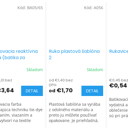
Kód:
BA05/65
Kód:
A056
kovacia reaktívna
Ruka plastová šablóna
Rukavic
 (batika za
2
ena)
Skladom
Skladom
,01 bez
od €1,40 bez
€0,45 bez
€0,54
DPH
3,64
€1,70
od
DETAIL
DETAIL
Batikovaci
ovacia farba
Plastová šablóna sa vyrába
vydatná a
vajúca techniku tie-dye
z odolného materiálu a
oblečenie
aním, viazaním a
preto ju môžete používať
sú pri prá
vytvorí na textile
opakovane. Je priehľadná,
kvalitné r
é vzory ako špirály,
takže presne vidíte kam
nepraskn