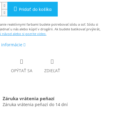
Pridať do košíka
anie reaktívnymi farbami budete potrebovať sódu a soľ. Sódu si
ednať u nás alebo kúpiť v drogérii. Ak budete batikovať prvýkrát,
si návod alebo si pozrite video.
 informácie
OPÝTAŤ SA
ZDIEĽAŤ
Záruka vrátenia peňazí
Záruka vrátenia peňazí do 14 dní