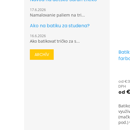
17.6.2026
Namalovanie paliem na tri...
Ako na batiku za studena?
16.6.2026
Ako batikovať tričko za s...
Bati
ARCHÍV
farba
stud
od €3
DPH
€
od
Batik
využí
(mačk
pod.) 
výrazn