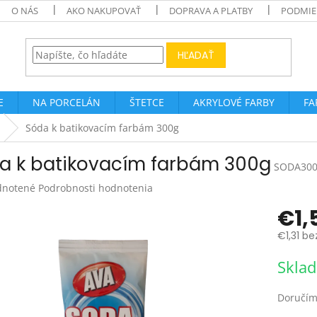
O NÁS
AKO NAKUPOVAŤ
DOPRAVA A PLATBY
PODMIE
HĽADAŤ
E
NA PORCELÁN
ŠTETCE
AKRYLOVÉ FARBY
FA
Sóda k batikovacím farbám 300g
a k batikovacím farbám 300g
SODA30
rné
notené
Podrobnosti hodnotenia
enie
€1,
tu
€1,31 be
Jednotk
Skla
cena:
čiek.
Doručím