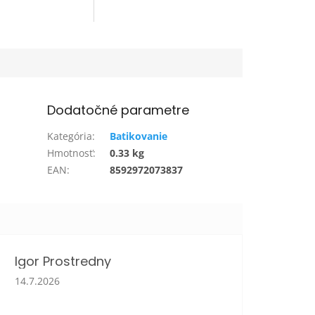
 cm x 29 cm
ujú pohyb.
studena neumožňujú.
vé...
Dodatočné parametre
Kategória
:
Batikovanie
Hmotnosť
:
0.33 kg
EAN
:
8592972073837
Igor Prostredny
Hodnotenie obchodu je 5 z 5 hviezdičiek.
14.7.2026