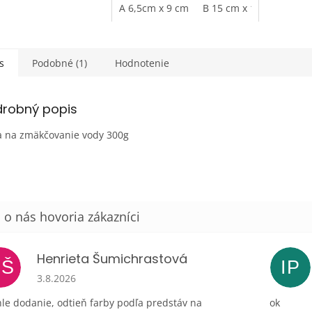
rovanie či rôzne
šablónu umiestňujete.
A 6,5cm x 9 cm
B 15 cm x 15 cm
D 29
neobmedz
ce podľa vašej
Jednorazo
ie. Ak...
s
Podobné (1)
Hodnotenie
drobný popis
 na zmäkčovanie vody 300g
Henrieta Šumichrastová
HŠ
IP
Hodnotenie obchodu je 5 z 5 hviezdičiek.
3.8.2026
le dodanie, odtieň farby podľa predstáv na
ok