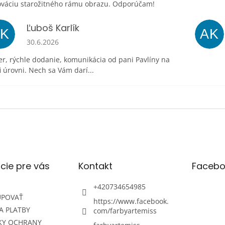
ováciu starožitného rámu obrazu. Odporúčam!
Ľuboš Karlík
ĽK
AK
Hodnotenie obchodu je 5 z 5 hviezdičiek.
30.6.2026
r, rýchle dodanie, komunikácia od pani Pavlíny na
i úrovni. Nech sa Vám darí...
cie pre vás
Kontakt
Facebo
+420734654985
UPOVAŤ
https://www.facebook.
A PLATBY
com/farbyartemiss
KY OCHRANY