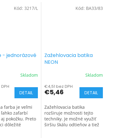
Kód:
3217/L
Kód:
BA33/83
e - jednorázové
Zažehlovacia batika
NEON
Skladom
Skladom
 DPH
€4,51 bez DPH
€5,46
DETAIL
DETAIL
a farba je veľmi
Zažehlovacia batika
 ľahko zafarbí
rozširuje možnosti tejto
 aj pokožku. Preto
techniky. Je možné využiť
ci dôležité
širšiu škálu odtieňov a tiež
ukavice, ktoré
batikovať materiály, ktoré
ú a zároveň
batikovacie farby za