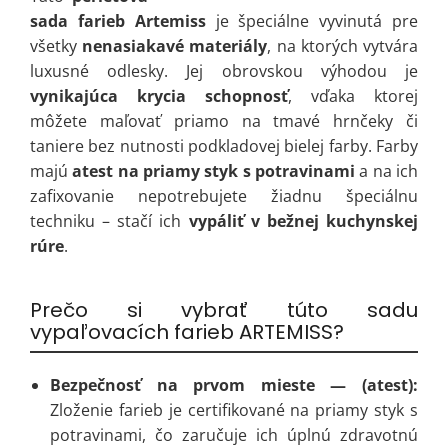
sada farieb Artemiss
je špeciálne vyvinutá pre
všetky
nenasiakavé materiály
, na ktorých vytvára
luxusné odlesky. Jej obrovskou výhodou je
vynikajúca krycia schopnosť
, vďaka ktorej
môžete maľovať priamo na tmavé hrnčeky či
taniere bez nutnosti podkladovej bielej farby. Farby
majú
atest na priamy styk s potravinami
a na ich
zafixovanie nepotrebujete žiadnu špeciálnu
techniku – stačí ich
vypáliť v bežnej kuchynskej
rúre
.
Prečo si vybrať túto sadu
vypaľovacích farieb ARTEMISS?
Bezpečnosť na prvom mieste — (atest):
Zloženie farieb je certifikované na priamy styk s
potravinami, čo zaručuje ich úplnú zdravotnú