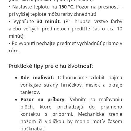
• Nastavte teplotu na
150 °C
. Pozor na presnosť –
pri vyššej teplote môžu farby zhnednúť!
• Vypaľujte
30 minút
. (Pri hrubšej vrstve farby
alebo veľkých predmetoch predĺžte čas o cca 10
minút).
• Po vypnutí nechajte predmet vychladnúť priamo v
rúre.
Praktické tipy pre dlhú životnosť:
Kde maľovať:
Odporúčame zdobiť najmä
vonkajšie strany hrnčekov, misiek a okraje
tanierov.
Pozor na príbory:
Vyhnite sa maľovaniu
plôch, ktoré prichádzajú do priameho
kontaktu s príbormi. Mechanické trenie
nožom či vidličkou by mohlo motív časom
poškriabať.