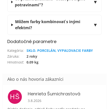
▼
potravinami"?
Môžem farby kombinovať s inými
▼
efektmi?
Dodatočné parametre
Kategória
:
SKLO. PORCELÁN, VYPAĽOVACIE FARBY
Záruka
:
2 roky
Hmotnosť
:
0.09 kg
Henrieta Šumichrastová
HŠ
Hodnotenie obchodu je 5 z 5 hviezdičiek.
3.8.2026