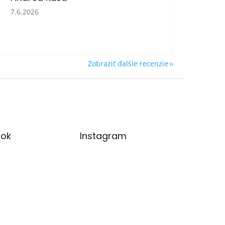
Hodnotenie obchodu je 5 z 5 hviezdičiek.
7.6.2026
Zobraziť ďalšie recenzie
ok
Instagram