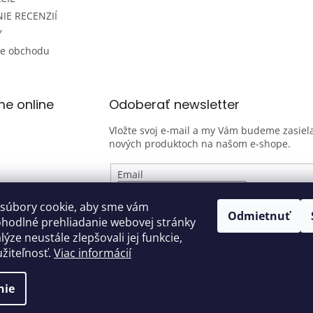
IE RECENZIÍ
Y
ie obchodu
me online
Odoberať newsletter
Vložte svoj e-mail a my Vám budeme zasiela
nových produktoch na našom e-shope.
Email
Vložením e-mailu súhlasíte s
podmienk
súbory cookie, aby sme vám
Odmietnuť
osobných údajov
ohodlné prehliadanie webovej stránky
ýze neustále zlepšovali jej funkcie,
PRIHLÁSIŤ SA
žiteľnosť.
Viac informácií
nie
hradené.
Upraviť nastavenie cookies