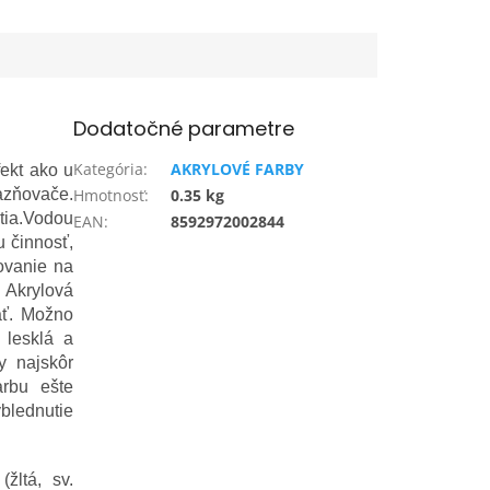
Dodatočné parametre
Kategória
:
AKRYLOVÉ FARBY
fekt ako u
razňovače.
Hmotnosť
:
0.35 kg
tia.Vodou
EAN
:
8592972002844
u činnosť,
ľovanie na
. Akrylová
ať. Možno
 lesklá a
y najskôr
arbu ešte
yblednutie
žltá, sv.