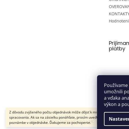
OVEROVAN
KONTAKT
Hodnoten
Prijíma
platby
Používame 
umožnili p
a vďaka anal
výkon a pou
Z dôvodu zvýšeného počtu objednávok môže dôjsť k miernemu zdržaniu
spracovania. Ak sa na zásielku ponáhľate, prosím uveďte túto informáciu v
Nastave
Copyright 2026
farbyartemiss.sk
. Všetky práva vy
poznámke v objednávke. Ďakujeme za pochopenie.