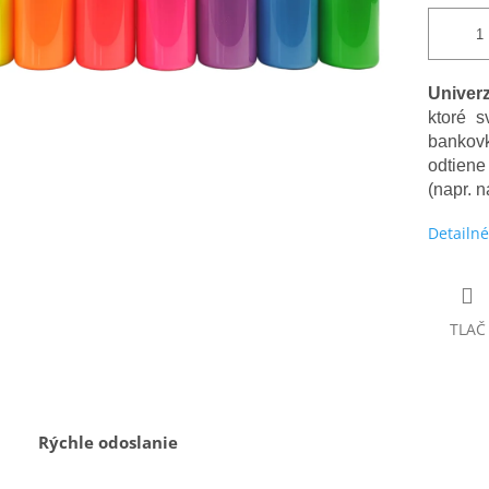
Univer
ktoré s
bankovk
odtien
(napr. n
Detailné
TLAČ
Rýchle odoslanie