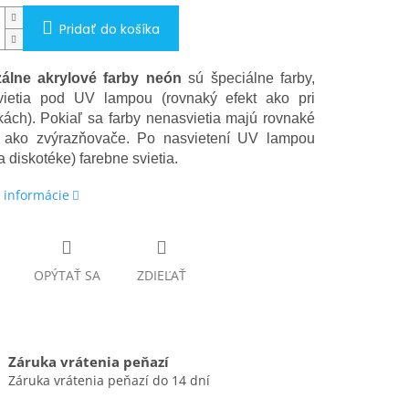
Pridať do košíka
zálne akrylové farby neón
sú špeciálne farby,
vietia pod UV lampou (rovnaký efekt ako pri
ách). Pokiaľ sa farby nenasvietia majú rovnaké
e ako zvýrazňovače. Po nasvietení UV lampou
a diskotéke) farebne svietia.
 informácie
OPÝTAŤ SA
ZDIEĽAŤ
Záruka vrátenia peňazí
Záruka vrátenia peňazí do 14 dní