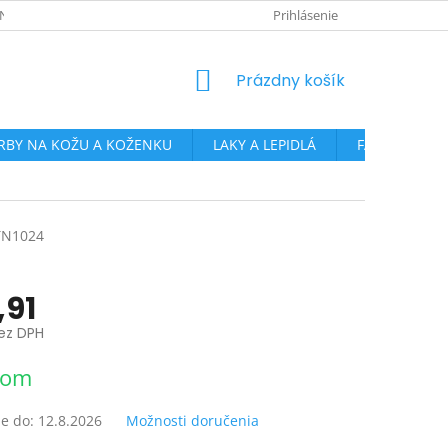
NKY OCHRANY OSOBNÝCH ÚDAJOV
PRE ŠKOLY, CVČ A ĎALŠIE ORGAN
Prihlásenie
NÁKUPNÝ
Prázdny košík
KOŠÍK
RBY NA KOŽU A KOŽENKU
LAKY A LEPIDLÁ
FARBY NA SK
TN1024
,91
bez DPH
ová
dom
e do:
12.8.2026
Možnosti doručenia