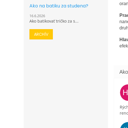
oran
Ako na batiku za studena?
Pra
16.6.2026
Ako batikovať tričko za s...
nane
dru
ARCHÍV
Hla
efek
Rých
ren