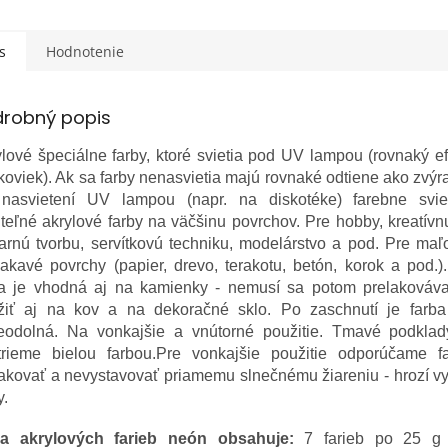
s
Hodnotenie
drobný popis
lové špeciálne farby, ktoré svietia pod UV lampou (rovnaký e
oviek). Ak sa farby nenasvietia majú rovnaké odtiene ako zvý
nasvietení UV lampou (napr. na diskotéke) farebne svie
iteľné akrylové farby na väčšinu povrchov. Pre hobby, kreatívn
arnú tvorbu, servítkovú techniku, modelárstvo a pod. Pre ma
akavé povrchy (papier, drevo, terakotu, betón, korok a pod.)
ba je vhodná aj na kamienky - nemusí sa potom prelakováv
žiť aj na kov a na dekoračné sklo. Po zaschnutí je farba
eodolná. Na vonkajšie a vnútorné použitie. Tmavé podklad
trieme bielou farbou.Pre vonkajšie použitie odporúčame f
akovať a nevystavovať priamemu slnečnému žiareniu - hrozí v
y.
a akrylových farieb neón obsahuje:
7 farieb po 25 g (