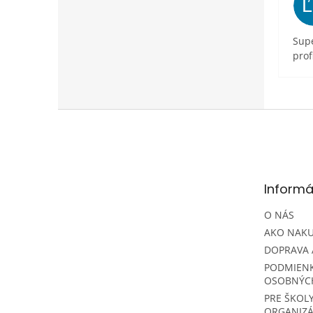
Supe
prof
Z
á
p
ä
t
Informá
i
e
O NÁS
AKO NAK
DOPRAVA 
PODMIEN
OSOBNÝC
PRE ŠKOLY
ORGANIZÁ