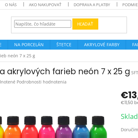
O NÁS
AKO NAKUPOVAŤ
DOPRAVA A PLATBY
PODMIE
HĽADAŤ
E
NA PORCELÁN
ŠTETCE
AKRYLOVÉ FARBY
FA
ieb neón 7 x 25 g
a akrylových farieb neón 7 x 25 g
SF
rné
notené
Podrobnosti hodnotenia
enie
€13
tu
€11,50 
Jednotk
Skla
cena:
čiek.
Doručím