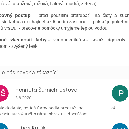
žová, oranžová, ružová, fialová, modrá, zelená).
covný postup
: - pred použitím pretrepať,- na čistý a suc
ste farbu a nechajte 4 až 6 hodín zaschnúť, - pokiaľ je potrebné
hú vrstvu, - pracovné pomôcky umyjeme teplou vodou.
vné vlastnosti farby:
- vodouriediteľná,- jasné pigment
tom,- zvýšený lesk.
Henrieta Šumichrastová
HŠ
IP
Hodnotenie obchodu je 5 z 5 hviezdičiek.
3.8.2026
le dodanie, odtieň farby podľa predstáv na
ok
ováciu starožitného rámu obrazu. Odporúčam!
Ľuboš Karlík