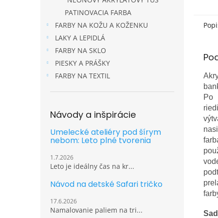
PATINOVACIA FARBA
FARBY NA KOŽU A KOŽENKU
Popi
LAKY A LEPIDLÁ
FARBY NA SKLO
Po
PIESKY A PRÁŠKY
FARBY NA TEXTIL
Akry
bank
Po 
ried
Návody a inšpirácie
výtv
nasi
Umelecké ateliéry pod šírym
nebom: Leto plné tvorenia
far
pou
1.7.2026
vod
Leto je ideálny čas na kr...
pod
Návod na detské Safari tričko
prel
farb
17.6.2026
Namalovanie paliem na tri...
Sad