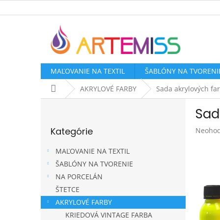
Prejsť
na
obsah
MAĽOVANIE NA TEXTIL
ŠABLÓNY NA TVORENI
Domov
AKRYLOVÉ FARBY
Sada akrylových far
B
Sad
o
Preskočiť
č
Kategórie
Prieme
Neohod
kategórie
n
hodnot
ý
produk
MAĽOVANIE NA TEXTIL
p
je
ŠABLÓNY NA TVORENIE
a
0,0
NA PORCELÁN
z
n
5
e
ŠTETCE
hviezdi
l
AKRYLOVÉ FARBY
KRIEDOVÁ VINTAGE FARBA