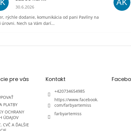
ĽK
AK
Hodnotenie obchodu je 5 z 5 hviezdičiek.
30.6.2026
r, rýchle dodanie, komunikácia od pani Pavlíny na
i úrovni. Nech sa Vám darí...
cie pre vás
Kontakt
Facebo
+420734654985
UPOVAŤ
https://www.facebook.
A PLATBY
com/farbyartemiss
KY OCHRANY
farbyartemiss
H ÚDAJOV
, CVČ A ĎALŠIE
CIE