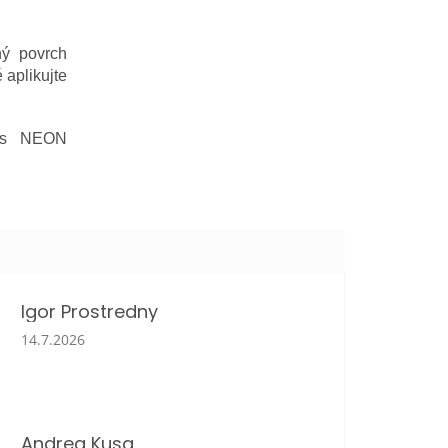
hý povrch
 aplikujte
y s NEON
Igor Prostredny
Hodnotenie obchodu je 5 z 5 hviezdičiek.
14.7.2026
Andrea Kusa