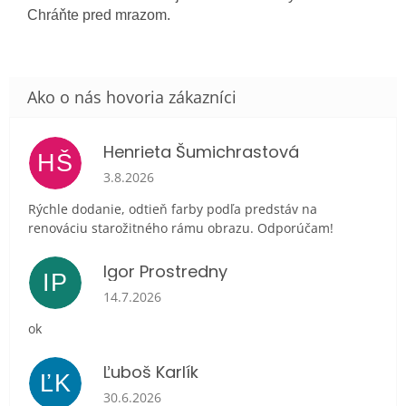
Chráňte pred mrazom.
Henrieta Šumichrastová
HŠ
Hodnotenie obchodu je 5 z 5 hviezdičiek.
3.8.2026
Rýchle dodanie, odtieň farby podľa predstáv na
renováciu starožitného rámu obrazu. Odporúčam!
Igor Prostredny
IP
Hodnotenie obchodu je 5 z 5 hviezdičiek.
14.7.2026
ok
Ľuboš Karlík
ĽK
Hodnotenie obchodu je 5 z 5 hviezdičiek.
30.6.2026