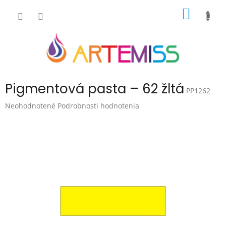
Prejsť
NÁKU
na
obsah
KOŠÍK
Pigmentová pasta – 62 žltá
PP1262
Priemerné
Neohodnotené
Podrobnosti hodnotenia
hodnotenie
produktu
je
0,0
z
5
hviezdičiek.