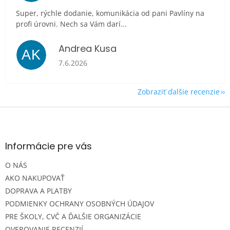
Super, rýchle dodanie, komunikácia od pani Pavlíny na
profi úrovni. Nech sa Vám darí...
Andrea Kusa
AK
Hodnotenie obchodu je 5 z 5 hviezdičiek.
7.6.2026
Zobraziť ďalšie recenzie
Z
á
p
ä
Informácie pre vás
t
O NÁS
i
e
AKO NAKUPOVAŤ
DOPRAVA A PLATBY
PODMIENKY OCHRANY OSOBNÝCH ÚDAJOV
PRE ŠKOLY, CVČ A ĎALŠIE ORGANIZÁCIE
OVEROVANIE RECENZIÍ