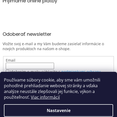
Prijímame online platby
Odoberať newsletter
Vložte svoj e-mail a my Vám budeme zasielať informácie o
nových produktoch na našom e-shope.
Email
Vložením e-mailu súhlasíte s
podmienkami ochrany
osobných údajov
Používame súbory cookie, aby sme vám umožnili
PRIHLÁSIŤ SA
pohodlné prehliadanie webovej stránky a vďaka
analýze neustále zlepšovali jej funkcie, výkon a
použiteľnosť.
Viac informácií
Vytvoril Shoptet
Nastavenie
Z dôvodu zvýšeného počtu objednávok môže dôjsť k miernemu