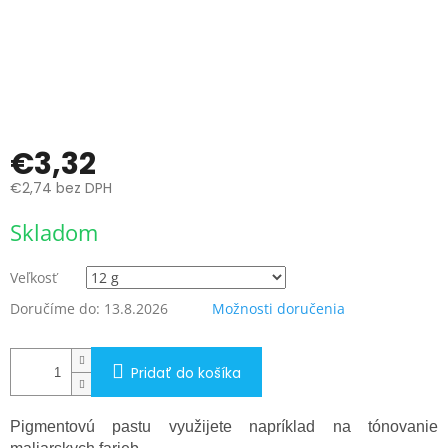
€3,32
€2,74 bez DPH
Jednotková
Skladom
cena:
Veľkosť
Doručíme do:
13.8.2026
Možnosti doručenia
Pridať do košíka
Pigmentovú pastu využijete napríklad na tónovanie