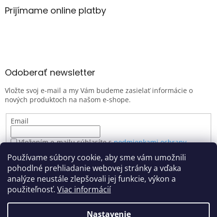
Prijímame online platby
Odoberať newsletter
Vložte svoj e-mail a my Vám budeme zasielať informácie o
nových produktoch na našom e-shope.
Email
Vložením e-mailu súhlasíte s
podmienkami ochrany
osobných údajov
Používame súbory cookie, aby sme vám umožnili
PRIHLÁSIŤ SA
pohodlné prehliadanie webovej stránky a vďaka
analýze neustále zlepšovali jej funkcie, výkon a
použiteľnosť.
Viac informácií
Vytvoril Shoptet
Nastavenie