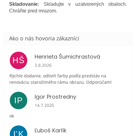
Skladovanie:
Skladujte v uzatvorených obaloch.
Chráňte pred mrazom.
Henrieta Šumichrastová
HŠ
Hodnotenie obchodu je 5 z 5 hviezdičiek.
3.8.2026
Rýchle dodanie, odtieň farby podľa predstáv na
renováciu starožitného rámu obrazu. Odporúčam!
Igor Prostredny
IP
Hodnotenie obchodu je 5 z 5 hviezdičiek.
14.7.2026
ok
Ľuboš Karlík
ĽK