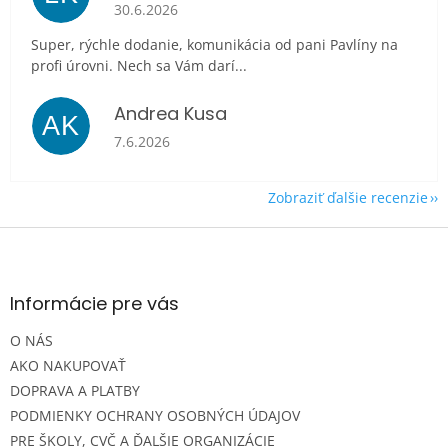
Hodnotenie obchodu je 5 z 5 hviezdičiek.
30.6.2026
Super, rýchle dodanie, komunikácia od pani Pavlíny na
profi úrovni. Nech sa Vám darí...
Andrea Kusa
AK
Hodnotenie obchodu je 5 z 5 hviezdičiek.
7.6.2026
Zobraziť ďalšie recenzie
Z
á
p
ä
Informácie pre vás
t
O NÁS
i
e
AKO NAKUPOVAŤ
DOPRAVA A PLATBY
PODMIENKY OCHRANY OSOBNÝCH ÚDAJOV
PRE ŠKOLY, CVČ A ĎALŠIE ORGANIZÁCIE