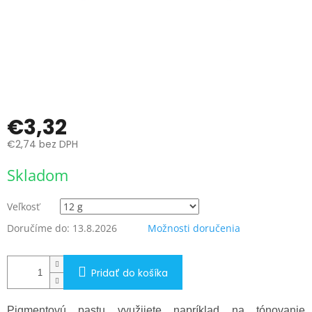
€3,32
€2,74 bez DPH
Jednotková
Skladom
cena:
Veľkosť
Doručíme do:
13.8.2026
Možnosti doručenia
Pridať do košíka
Pigmentovú pastu využijete napríklad na tónovanie