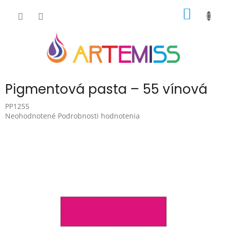
Prejsť
NÁKU
na
obsah
KOŠÍK
Pigmentová pasta – 55 vínová
PP1255
Priemerné
Neohodnotené
Podrobnosti hodnotenia
hodnotenie
produktu
je
0,0
z
5
hviezdičiek.