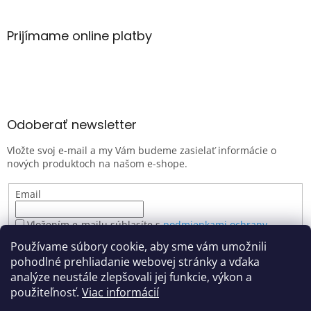
Prijímame online platby
Odoberať newsletter
Vložte svoj e-mail a my Vám budeme zasielať informácie o
nových produktoch na našom e-shope.
Email
Vložením e-mailu súhlasíte s
podmienkami ochrany
osobných údajov
Používame súbory cookie, aby sme vám umožnili
PRIHLÁSIŤ SA
pohodlné prehliadanie webovej stránky a vďaka
analýze neustále zlepšovali jej funkcie, výkon a
použiteľnosť.
Viac informácií