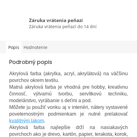
Záruka vrátenia peňazí
Záruka vrátenia peňazí do 14 dní
Popis
Hodnotenie
Podrobný popis
Akrylová farba (akrylka, acryl, akrylátová) na väčšinu
povrchov okrem textilu.
Matná akrylová farba je vhodná pre hobby, kreatívnu
činnosť,
výtvarnú tvorbu, servítkovú techniku,
modelárstvo, vyrábanie s deťmi a pod.
Môžete ju použiť vonku aj v interiéri,
nátery vystavené
poveternostným podmienkam je nutné prelakovať
kvalitným lakom
.
Akrylová farba najlepšie drží na nasiakavých
povrchoch ako je drevo, kartón, papier, terakota, korok,