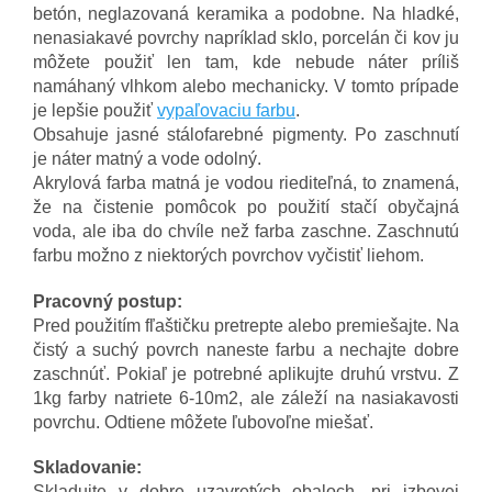
betón, neglazovaná keramika a podobne. Na hladké,
nenasiakavé povrchy napríklad sklo, porcelán či kov ju
môžete použiť len tam, kde nebude náter príliš
namáhaný vlhkom alebo mechanicky. V tomto prípade
je lepšie použiť
vypaľovaciu farbu
.
Obsahuje jasné stálofarebné pigmenty. Po zaschnutí
je náter matný a vode odolný.
Akrylová farba matná je vodou riediteľná, to znamená,
že na čistenie pomôcok po použití stačí obyčajná
voda, ale iba do chvíle než farba zaschne. Zaschnutú
farbu možno z niektorých povrchov vyčistiť liehom.
Pracovný postup:
Pred použitím fľaštičku pretrepte alebo premiešajte. Na
čistý a suchý povrch naneste farbu a nechajte dobre
zaschnúť. Pokiaľ je potrebné aplikujte druhú vrstvu. Z
1kg farby natriete 6-10m2, ale záleží na nasiakavosti
povrchu. Odtiene môžete ľubovoľne miešať.
Skladovanie:
Skladujte v dobre uzavretých obaloch, pri izbovej