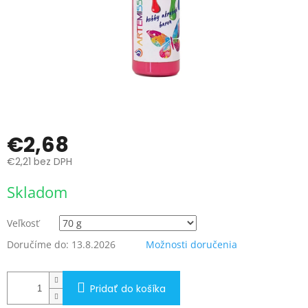
€2,68
€2,21 bez DPH
Jednotková
Skladom
cena:
Veľkosť
Doručíme do:
13.8.2026
Možnosti doručenia
Pridať do košíka