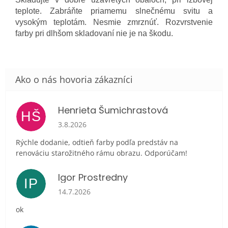
teplote. Zabráňte priamemu slnečnému svitu a
vysokým teplotám. Nesmie zmrznúť. Rozvrstvenie
farby pri dlhšom skladovaní nie je na škodu.
Henrieta Šumichrastová
HŠ
Hodnotenie obchodu je 5 z 5 hviezdičiek.
3.8.2026
Rýchle dodanie, odtieň farby podľa predstáv na
renováciu starožitného rámu obrazu. Odporúčam!
Igor Prostredny
IP
Hodnotenie obchodu je 5 z 5 hviezdičiek.
14.7.2026
ok