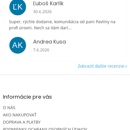
Ľuboš Karlík
ĽK
Hodnotenie obchodu je 5 z 5 hviezdičiek.
30.6.2026
Super, rýchle dodanie, komunikácia od pani Pavlíny na
profi úrovni. Nech sa Vám darí...
Andrea Kusa
AK
Hodnotenie obchodu je 5 z 5 hviezdičiek.
7.6.2026
Zobraziť ďalšie recenzie
Z
á
p
ä
Informácie pre vás
t
O NÁS
i
e
AKO NAKUPOVAŤ
DOPRAVA A PLATBY
PODMIENKY OCHRANY OSOBNÝCH ÚDAJOV