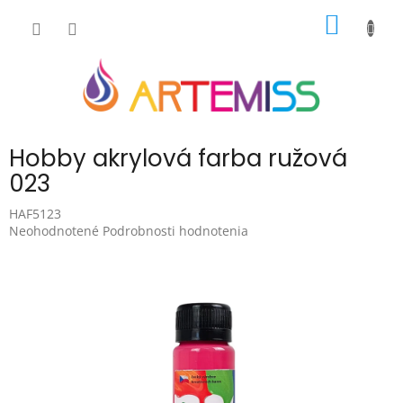
Prejsť
NÁKU
na
obsah
KOŠÍK
Hobby akrylová farba ružová
023
HAF5123
Priemerné
Neohodnotené
Podrobnosti hodnotenia
hodnotenie
produktu
je
0,0
z
5
hviezdičiek.