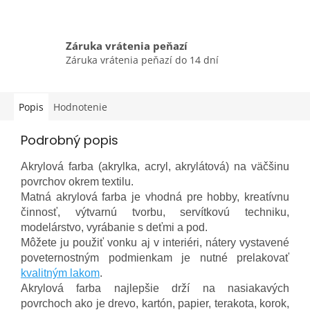
Záruka vrátenia peňazí
Záruka vrátenia peňazí do 14 dní
Popis
Hodnotenie
Podrobný popis
Akrylová farba (akrylka, acryl, akrylátová) na väčšinu
povrchov okrem textilu.
Matná akrylová farba je vhodná pre hobby, kreatívnu
činnosť,
výtvarnú tvorbu, servítkovú techniku,
modelárstvo, vyrábanie s deťmi a pod.
Môžete ju použiť vonku aj v interiéri,
nátery vystavené
poveternostným podmienkam je nutné prelakovať
kvalitným lakom
.
Akrylová farba najlepšie drží na nasiakavých
povrchoch ako je drevo, kartón, papier, terakota, korok,