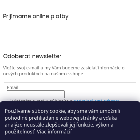
Prijímame online platby
Odoberať newsletter
Vložte svoj e-mail a my Vám budeme zasielať informácie o
nových produktoch na našom e-shope.
Email
Vložením e-mailu súhlasíte s
podmienkami ochrany
osobných údajov
Používame súbory cookie, aby sme vám umožnili
PRIHLÁSIŤ SA
pohodlné prehliadanie webovej stránky a vďaka
analýze neustále zlepšovali jej funkcie, výkon a
použiteľnosť.
Viac informácií