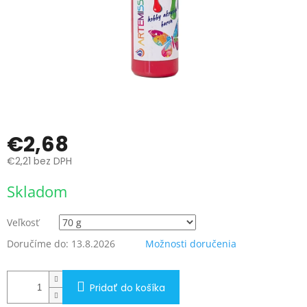
€2,68
€2,21 bez DPH
Jednotková
Skladom
cena:
Veľkosť
Doručíme do:
13.8.2026
Možnosti doručenia
Pridať do košíka