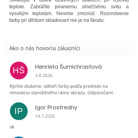
teplote. Zabráňte priamemu slnečnému svitu a
vysokým teplotám. Nesmie zmrznúť. Rozvrstvenie
farby pri dlhšom skladovaní nie je na škodu.
Henrieta Šumichrastová
HŠ
Hodnotenie obchodu je 5 z 5 hviezdičiek.
3.8.2026
Rýchle dodanie, odtieň farby podľa predstáv na
renováciu starožitného rámu obrazu. Odporúčam!
Igor Prostredny
IP
Hodnotenie obchodu je 5 z 5 hviezdičiek.
14.7.2026
ok