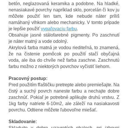
betón, neglazovaná keramika a podobne. Na hladké,
nenasiakavé povrchy napríklad sklo, porcelán či kov ju
môžete použiť len tam, kde nebude náter príliš
namáhaný vlhkom alebo mechanicky. V tomto prípade
je lepšie použiť
vypaľovaciu farbu
.
Obsahuje jasné stálofarebné pigmenty. Po zaschnutí
je náter matný a vode odolný.
Akrylová farba matná je vodou riediteľná, to znamená,
že na čistenie pomôcok po použití stačí obyčajná
voda, ale iba do chvíle než farba zaschne. Zaschnutú
farbu možno z niektorých povrchov vyčistiť liehom.
Pracovný postup:
Pred použitím fľaštičku pretrepte alebo premiešajte. Na
čistý a suchý povrch naneste farbu a nechajte dobre
zaschnúť. Pokiaľ je potrebné aplikujte druhú vrstvu. Z
1kg farby natriete 6-10m2, ale záleží na nasiakavosti
povrchu. Odtiene môžete ľubovoľne miešať.
Skladovanie:
Skladujte v dobre uzavretých obaloch, pri izbovej