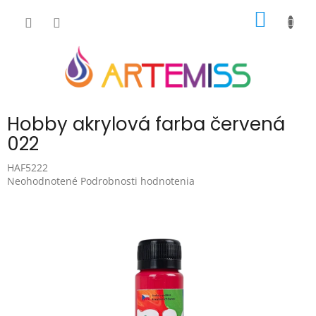
Prejsť
NÁKU
na
obsah
KOŠÍK
Hobby akrylová farba červená
022
HAF5222
Priemerné
Neohodnotené
Podrobnosti hodnotenia
hodnotenie
produktu
je
0,0
z
5
hviezdičiek.