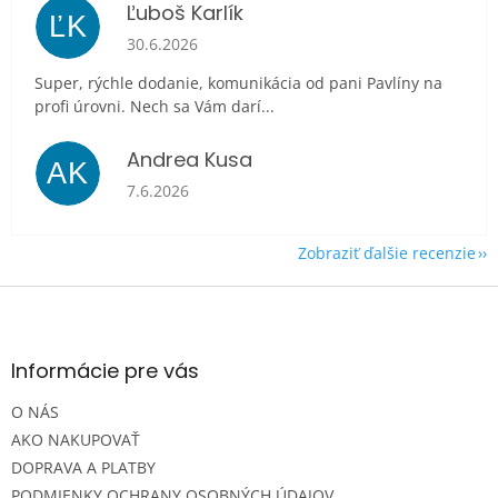
Ľuboš Karlík
ĽK
Hodnotenie obchodu je 5 z 5 hviezdičiek.
30.6.2026
Super, rýchle dodanie, komunikácia od pani Pavlíny na
profi úrovni. Nech sa Vám darí...
Andrea Kusa
AK
Hodnotenie obchodu je 5 z 5 hviezdičiek.
7.6.2026
Zobraziť ďalšie recenzie
Z
á
p
ä
Informácie pre vás
t
O NÁS
i
e
AKO NAKUPOVAŤ
DOPRAVA A PLATBY
PODMIENKY OCHRANY OSOBNÝCH ÚDAJOV