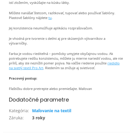
istí zložením, vyskúšajte na kúsku látky.
Môžete nanášať štetcom, razítkovať, tupovať alebo používať šablóny.
Plastové šablóny nájdete
tu
.
Jej konzistencia neumožňuje aplikáciu rozprašovačom.
Je vhodná pre tvorenie s deťmi aj pre skúsených výtvarníkov a
výtvarníčky.
Farba je vodou riediteľná – pomôcky umyjete obyčajnou vodou. Ak
potrebujete redšiu konzistenciu, môžete ju mierne nariediť vodou, ale nie
príliš, aby ste neznížili pomer pojiva. Na väčšie riedenie použite
riedidlo
na svetlý textil Pro Art
. Riedením sa znižuje aj svietivosť.
Pracovný postup:
Fľaštičku dobre pretrepte alebo premiešajte. Maľovan
Dodatočné parametre
Kategória
:
Maľovanie na textil
Záruka
:
3 roky