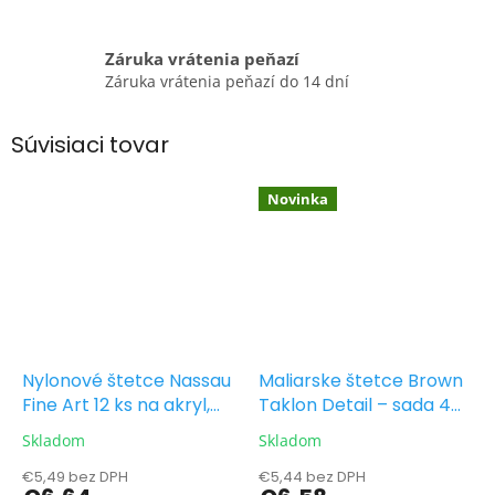
Záruka vrátenia peňazí
Záruka vrátenia peňazí do 14 dní
Súvisiaci tovar
Novinka
Nylonové štetce Nassau
Maliarske štetce Brown
Fine Art 12 ks na akryl,
Taklon Detail – sada 4
akvarel a olej
ks (10/0, 5/0, 3/0, 0)
Skladom
Skladom
€5,49 bez DPH
€5,44 bez DPH