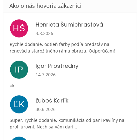
Henrieta Šumichrastová
HŠ
Hodnotenie obchodu je 5 z 5 hviezdičiek.
3.8.2026
Rýchle dodanie, odtieň farby podľa predstáv na
renováciu starožitného rámu obrazu. Odporúčam!
Igor Prostredny
IP
Hodnotenie obchodu je 5 z 5 hviezdičiek.
14.7.2026
ok
Ľuboš Karlík
ĽK
Hodnotenie obchodu je 5 z 5 hviezdičiek.
30.6.2026
Super, rýchle dodanie, komunikácia od pani Pavlíny na
profi úrovni. Nech sa Vám darí...