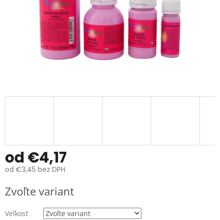
od
€4,17
od
€3,45
bez DPH
Jednotková
Zvoľte variant
cena:
Veľkosť