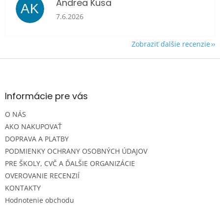
Andrea Kusa
AK
Hodnotenie obchodu je 5 z 5 hviezdičiek.
7.6.2026
Zobraziť ďalšie recenzie
Z
á
p
ä
Informácie pre vás
t
O NÁS
i
e
AKO NAKUPOVAŤ
DOPRAVA A PLATBY
PODMIENKY OCHRANY OSOBNÝCH ÚDAJOV
PRE ŠKOLY, CVČ A ĎALŠIE ORGANIZÁCIE
OVEROVANIE RECENZIÍ
KONTAKTY
Hodnotenie obchodu