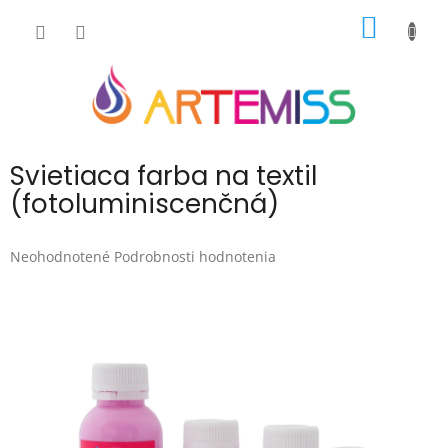
Prejsť
NÁKU
na
obsah
KOŠÍK
Svietiaca farba na textil
(fotoluminiscenčná)
Priemerné
Neohodnotené
Podrobnosti hodnotenia
hodnotenie
produktu
je
0,0
z
5
hviezdičiek.