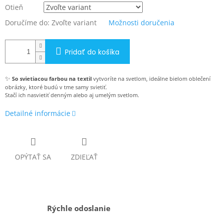
Otieň
Doručíme do:
Zvoľte variant
Možnosti doručenia
Pridať do košíka
✨
So svietiacou farbou na textil
vytvoríte na svetlom, ideálne bielom oblečení
obrázky, ktoré budú v tme samy svietiť.
Stačí ich nasvietiť denným alebo aj umelým svetlom.
Detailné informácie
OPÝTAŤ SA
ZDIEĽAŤ
Rýchle odoslanie