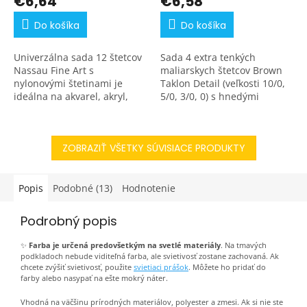
€6,64
€6,58
Do košíka
Do košíka
Univerzálna sada 12 štetcov
Sada 4 extra tenkých
Nassau Fine Art s
maliarskych štetcov Brown
nylonovými štetinami je
Taklon Detail (veľkosti 10/0,
ideálna na akvarel, akryl,
5/0, 3/0, 0) s hnedými
olej aj hobby techniky.
syntetickými štetinami a
Obsahuje okrúhle aj ploché
ergonomickým nešmykľavým
štetce na detailné aj široké...
úchopom Soft Grip.
ZOBRAZIŤ VŠETKY SÚVISIACE PRODUKTY
Ideálne...
Popis
Podobné (13)
Hodnotenie
Podrobný popis
✨
Farba je určená predovšetkým na svetlé materiály
. Na tmavých
podkladoch nebude viditeľná farba, ale svietivosť zostane zachovaná. Ak
chcete zvýšiť svietivosť, použite
svietiaci prášok
. Môžete ho pridať do
farby alebo nasypať na ešte mokrý náter.
Vhodná na väčšinu prírodných materiálov, polyester a zmesi. Ak si nie ste