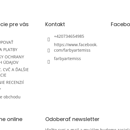
cie pre vás
Kontakt
Facebo
+420734654985
UPOVAŤ
https://www.facebook.
A PLATBY
com/farbyartemiss
KY OCHRANY
farbyartemiss
H ÚDAJOV
, CVČ A ĎALŠIE
CIE
IE RECENZIÍ
Y
ie obchodu
me online
Odoberať newsletter
Vložte svoj e-mail a my Vám budeme zasiela