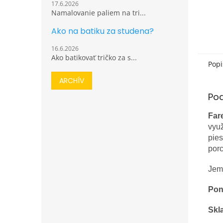
17.6.2026
Namalovanie paliem na tri...
Ako na batiku za studena?
16.6.2026
Ako batikovať tričko za s...
Popi
ARCHÍV
Po
Far
využ
pies
por
Jem
Pon
Skl