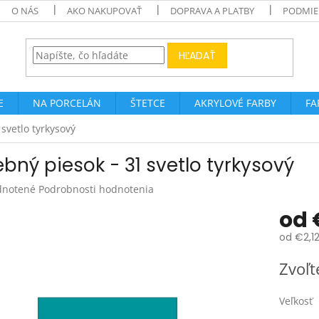
O NÁS
AKO NAKUPOVAŤ
DOPRAVA A PLATBY
PODMIE
HĽADAŤ
E
NA PORCELÁN
ŠTETCE
AKRYLOVÉ FARBY
FA
 svetlo tyrkysový
ebný piesok - 31 svetlo tyrkysový
rné
notené
Podrobnosti hodnotenia
enie
od
tu
od
€2,1
Jednotk
Zvoľt
cena:
čiek.
Veľkosť