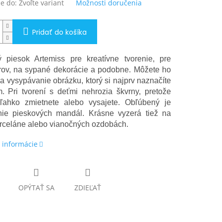
e do:
Zvoľte variant
Možnosti doručenia
Pridať do košíka
 piesok Artemiss pre kreatívne tvorenie, pre
ov, na sypané dekorácie a podobne. Môžete ho
na vysypávanie obrázku, ktorý si najprv naznačíte
m. Pri tvorení s deťmi nehrozia škvrny, pretože
ľahko zmietnete alebo vysajete. Obľúbený je
nie pieskových mandál. Krásne vyzerá tiež na
orceláne alebo vianočných ozdobách.
 informácie
OPÝTAŤ SA
ZDIEĽAŤ