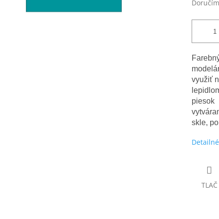
Doručím
Farebný
modelár
využiť 
lepidlo
piesok 
vytvára
skle, p
Detailné
TLAČ