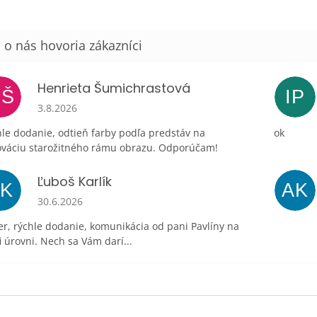
Henrieta Šumichrastová
HŠ
IP
Hodnotenie obchodu je 5 z 5 hviezdičiek.
3.8.2026
le dodanie, odtieň farby podľa predstáv na
ok
ováciu starožitného rámu obrazu. Odporúčam!
Ľuboš Karlík
ĽK
AK
Hodnotenie obchodu je 5 z 5 hviezdičiek.
30.6.2026
r, rýchle dodanie, komunikácia od pani Pavlíny na
i úrovni. Nech sa Vám darí...