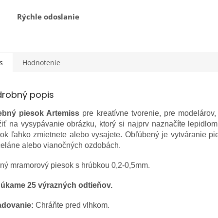
Rýchle odoslanie
s
Hodnotenie
drobný popis
ebný piesok Artemiss
pre kreatívne tvorenie, pre modeláro
iť na vysypávanie obrázku, ktorý si najprv naznačíte lepidlom.
ok ľahko zmietnete alebo vysajete. Obľúbený je vytváranie pi
celáne alebo vianočných ozdobách.
ný mramorový piesok s hrúbkou 0,2-0,5mm.
úkame 25 výrazných odtieňov.
adovanie:
Chráňte pred vlhkom.