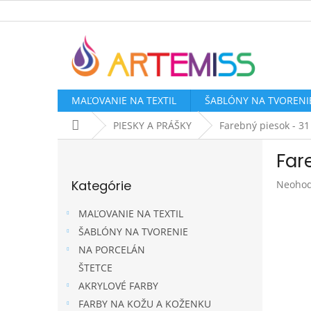
Prejsť
na
obsah
MAĽOVANIE NA TEXTIL
ŠABLÓNY NA TVORENI
Domov
PIESKY A PRÁŠKY
Farebný piesok - 31
B
Far
o
Preskočiť
č
Kategórie
Prieme
Neohod
kategórie
n
hodnot
ý
produk
MAĽOVANIE NA TEXTIL
p
je
ŠABLÓNY NA TVORENIE
a
0,0
NA PORCELÁN
z
n
5
e
ŠTETCE
hviezdi
l
AKRYLOVÉ FARBY
FARBY NA KOŽU A KOŽENKU