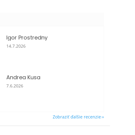
Igor Prostredny
Hodnotenie obchodu je 5 z 5 hviezdičiek.
14.7.2026
Andrea Kusa
Hodnotenie obchodu je 5 z 5 hviezdičiek.
7.6.2026
Zobraziť ďalšie recenzie