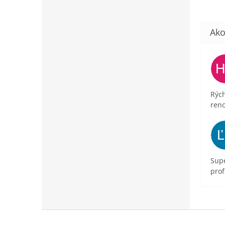
Rých
ren
Supe
prof
Z