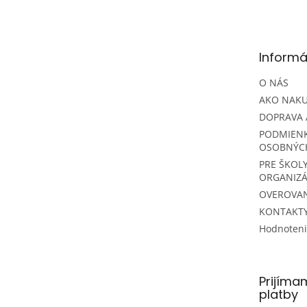
á
p
ä
t
Informá
i
e
O NÁS
AKO NAK
DOPRAVA 
PODMIEN
OSOBNÝC
PRE ŠKOLY
ORGANIZÁ
OVEROVAN
KONTAKT
Hodnoten
Prijíma
platby