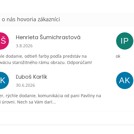
Henrieta Šumichrastová
HŠ
IP
Hodnotenie obchodu je 5 z 5 hviezdičiek.
3.8.2026
le dodanie, odtieň farby podľa predstáv na
ok
ováciu starožitného rámu obrazu. Odporúčam!
Ľuboš Karlík
ĽK
AK
Hodnotenie obchodu je 5 z 5 hviezdičiek.
30.6.2026
r, rýchle dodanie, komunikácia od pani Pavlíny na
i úrovni. Nech sa Vám darí...