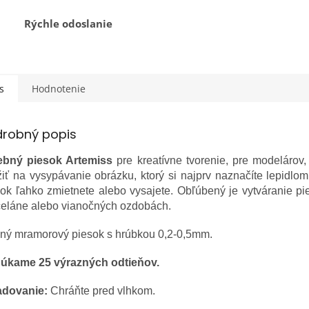
Rýchle odoslanie
s
Hodnotenie
drobný popis
ebný piesok Artemiss
pre kreatívne tvorenie, pre modeláro
iť na vysypávanie obrázku, ktorý si najprv naznačíte lepidlom.
ok ľahko zmietnete alebo vysajete. Obľúbený je vytváranie pi
celáne alebo vianočných ozdobách.
ný mramorový piesok s hrúbkou 0,2-0,5mm.
úkame 25 výrazných odtieňov.
adovanie:
Chráňte pred vlhkom.