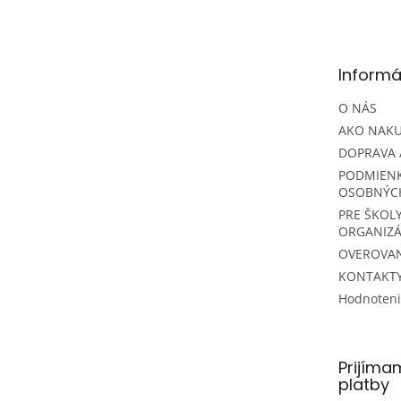
á
p
ä
t
Informá
i
e
O NÁS
AKO NAK
DOPRAVA 
PODMIEN
OSOBNÝC
PRE ŠKOLY
ORGANIZÁ
OVEROVAN
KONTAKT
Hodnoten
Prijíma
platby