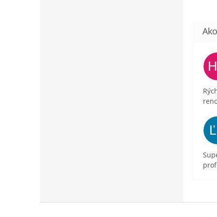
Rých
ren
Supe
prof
Z