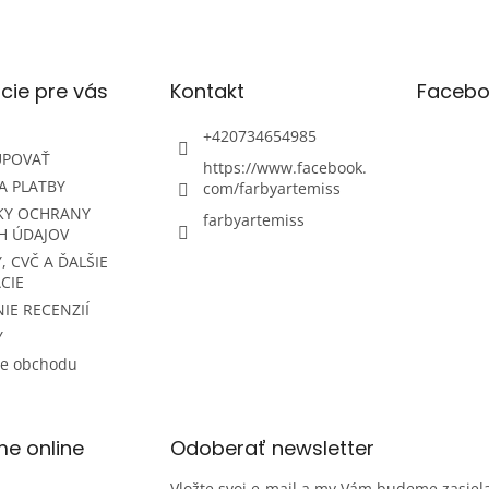
cie pre vás
Kontakt
Facebo
+420734654985
UPOVAŤ
https://www.facebook.
A PLATBY
com/farbyartemiss
KY OCHRANY
farbyartemiss
H ÚDAJOV
, CVČ A ĎALŠIE
CIE
IE RECENZIÍ
Y
ie obchodu
me online
Odoberať newsletter
Vložte svoj e-mail a my Vám budeme zasiela