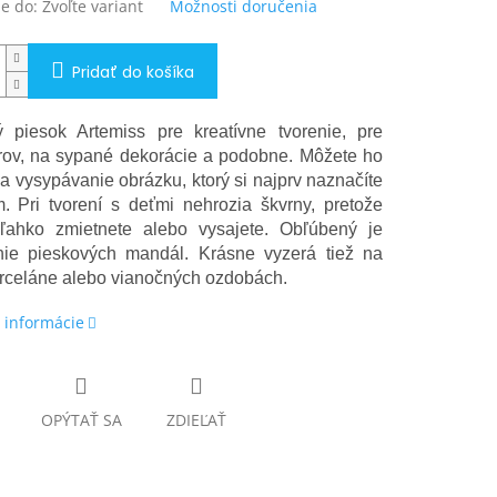
e do:
Zvoľte variant
Možnosti doručenia
Pridať do košíka
 piesok Artemiss pre kreatívne tvorenie, pre
ov, na sypané dekorácie a podobne. Môžete ho
na vysypávanie obrázku, ktorý si najprv naznačíte
m. Pri tvorení s deťmi nehrozia škvrny, pretože
ľahko zmietnete alebo vysajete. Obľúbený je
nie pieskových mandál. Krásne vyzerá tiež na
orceláne alebo vianočných ozdobách.
 informácie
OPÝTAŤ SA
ZDIEĽAŤ