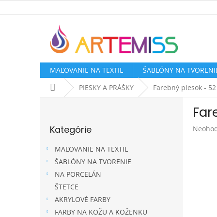
Prejsť
na
obsah
MAĽOVANIE NA TEXTIL
ŠABLÓNY NA TVORENI
Domov
PIESKY A PRÁŠKY
Farebný piesok - 52
B
Far
o
Preskočiť
č
Kategórie
Prieme
Neohod
kategórie
n
hodnot
ý
produk
MAĽOVANIE NA TEXTIL
p
je
ŠABLÓNY NA TVORENIE
a
0,0
NA PORCELÁN
z
n
5
e
ŠTETCE
hviezdi
l
AKRYLOVÉ FARBY
FARBY NA KOŽU A KOŽENKU