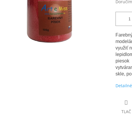
Doručím
Farebný
modelár
využiť 
lepidlo
piesok 
vytvára
skle, p
Detailné
TLAČ