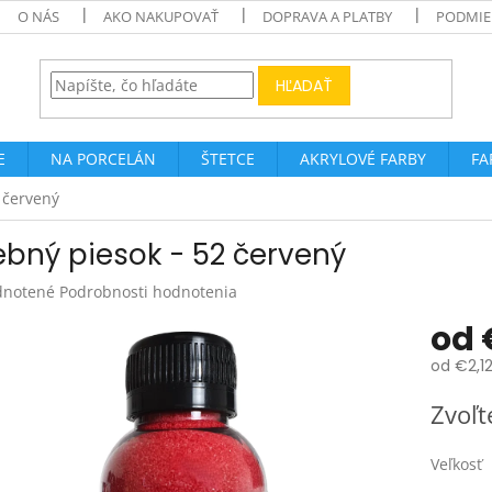
O NÁS
AKO NAKUPOVAŤ
DOPRAVA A PLATBY
PODMIE
HĽADAŤ
E
NA PORCELÁN
ŠTETCE
AKRYLOVÉ FARBY
FA
 červený
ebný piesok - 52 červený
rné
notené
Podrobnosti hodnotenia
enie
od
tu
od
€2,1
Jednotk
Zvoľt
cena:
čiek.
Veľkosť