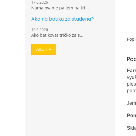
17.6.2026
Namalovanie paliem na tri...
Ako na batiku za studena?
16.6.2026
Ako batikovať tričko za s...
Popi
ARCHÍV
Po
Far
využ
pies
por
Jem
Pon
Skl