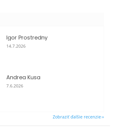
Igor Prostredny
Hodnotenie obchodu je 5 z 5 hviezdičiek.
14.7.2026
Andrea Kusa
Hodnotenie obchodu je 5 z 5 hviezdičiek.
7.6.2026
Zobraziť ďalšie recenzie