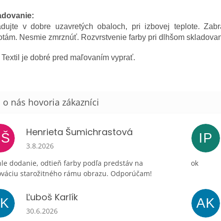
adovanie:
adujte v dobre uzavretých obaloch, pri izbovej teplote. Z
otám. Nesmie zmrznúť. Rozvrstvenie farby pri dlhšom skladovaní
Textil je dobré pred maľovaním vyprať.
Henrieta Šumichrastová
HŠ
IP
Hodnotenie obchodu je 5 z 5 hviezdičiek.
3.8.2026
le dodanie, odtieň farby podľa predstáv na
ok
ováciu starožitného rámu obrazu. Odporúčam!
Ľuboš Karlík
ĽK
AK
Hodnotenie obchodu je 5 z 5 hviezdičiek.
30.6.2026