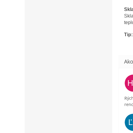
Skl
Skl
tepl
Tip:
Rých
ren