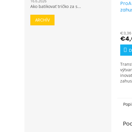
16.6.2026
ProAr
Ako batikovať tričko za s...
zahu
ARCHÍV
€3,36
€4,
D
Trans
výtvar
inova
zahus
určen
aj ho
zahus
nevyh
Popi
Po