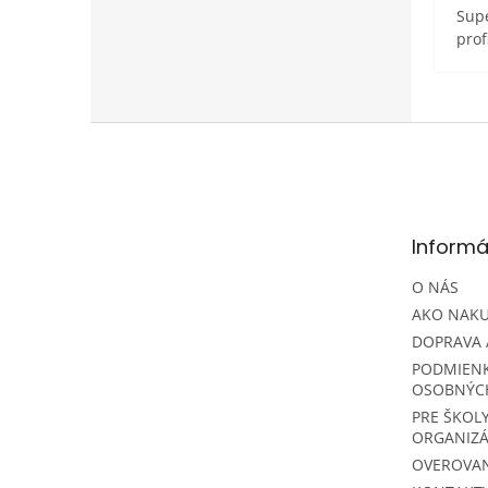
Supe
prof
Z
á
p
ä
t
Informá
i
e
O NÁS
AKO NAK
DOPRAVA 
PODMIEN
OSOBNÝC
PRE ŠKOLY
ORGANIZÁ
OVEROVAN