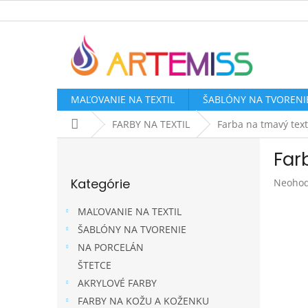
Prejsť
na
obsah
MAĽOVANIE NA TEXTIL
ŠABLÓNY NA TVORENI
Domov
FARBY NA TEXTIL
Farba na tmavý texti
B
Far
o
Preskočiť
č
Kategórie
Prieme
Neohod
kategórie
n
hodnot
ý
produk
MAĽOVANIE NA TEXTIL
p
je
ŠABLÓNY NA TVORENIE
a
0,0
NA PORCELÁN
z
n
5
e
ŠTETCE
hviezdi
l
AKRYLOVÉ FARBY
FARBY NA KOŽU A KOŽENKU