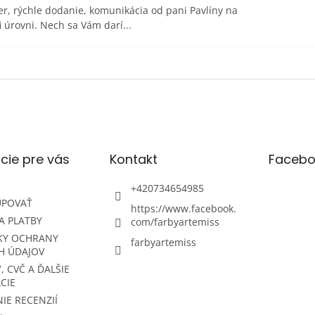
r, rýchle dodanie, komunikácia od pani Pavlíny na
i úrovni. Nech sa Vám darí...
cie pre vás
Kontakt
Facebo
+420734654985
UPOVAŤ
https://www.facebook.
A PLATBY
com/farbyartemiss
KY OCHRANY
farbyartemiss
H ÚDAJOV
, CVČ A ĎALŠIE
CIE
IE RECENZIÍ