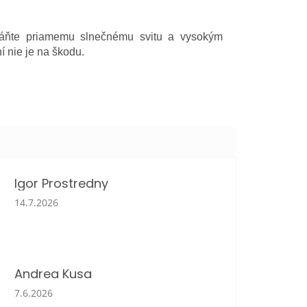
abráňte priamemu slnečnému svitu a vysokým
 nie je na škodu.
Igor Prostredny
Hodnotenie obchodu je 5 z 5 hviezdičiek.
14.7.2026
Andrea Kusa
Hodnotenie obchodu je 5 z 5 hviezdičiek.
7.6.2026