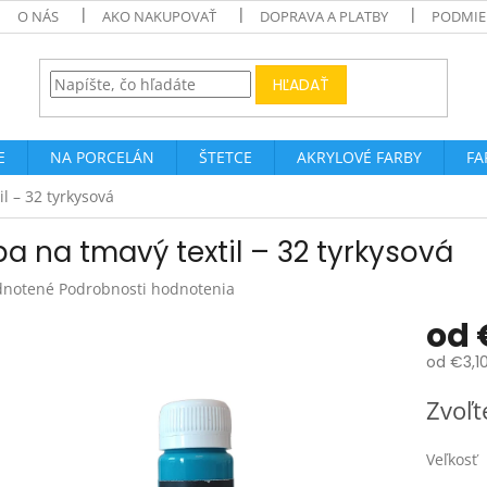
O NÁS
AKO NAKUPOVAŤ
DOPRAVA A PLATBY
PODMIE
HĽADAŤ
E
NA PORCELÁN
ŠTETCE
AKRYLOVÉ FARBY
FA
l – 32 tyrkysová
ba na tmavý textil – 32 tyrkysová
rné
notené
Podrobnosti hodnotenia
enie
od
tu
od
€3,1
Jednotk
Zvoľt
cena:
čiek.
Veľkosť