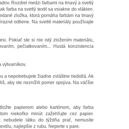
dov. Rozdiel medzi farbami na tmavý a svetlý
ak farba na svetlý textil sa vsiakne do vlákien.
ovedané zložka, ktorá pomáha farbám na tmavý
ýrazné odtiene. Na svetlé materiály používajte
i. Pokiaľ ste si nie istý zložením materiálu,
vaním, pečiatkovaním... Hustá konzistencia
 výtvarníkov.
 a nepotrebujete žiadne zvláštne riedidlá. Ak
liš, aby ste neznížili pomer spojiva. Na väčšie
dložte papierom alebo kartónom, aby farba
tom niekoľko minút zažehľujte cez papier.
 nebudete látku do týždňa prať, nemusíte
xtilu, najlepšie z rubu. Neperte v pare.