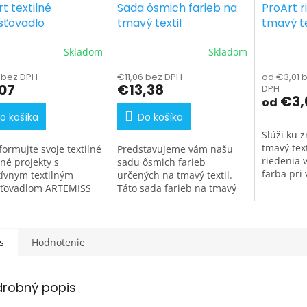
t textilné
Sada ôsmich farieb na
ProArt r
sťovadlo
tmavý textil
tmavý te
Skladom
Skladom
 bez DPH
€11,06 bez DPH
od €3,01 
07
€13,38
DPH
€3,
od
o košíka
Do košíka
Slúži ku z
tmavý text
formujte svoje textilné
Predstavujeme vám našu
riedenia 
né projekty s
sadu ôsmich farieb
farba pri
tívnym textilným
určených na tmavý textil.
stratí odo
ťovadlom ARTEMISS
Táto sada farieb na tmavý
ým pre profesionálov
textil je pravým klenotom
bby umelcov. Textilné
pre každého, kto sa nebojí
ťovadlo je
vyjadriť svoju kreativitu a...
nutným...
s
Hodnotenie
drobný popis