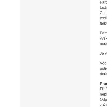
Farb
text
Z to
text
farb
Farb
vys
nedo
Je v
Vodo
potr
ried
Pra
Fľa
nep
Odp
zaže