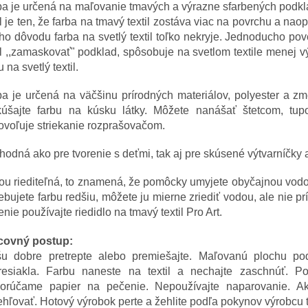
a je určená na maľovanie tmavých a výrazne sfarbených podkla
il je ten, že farba na tmavý textil zostáva viac na povrchu a naop
ho dôvodu farba na svetlý textil toľko nekryje. Jednoducho p
il ,,zamaskovať" podklad, spôsobuje na svetlom textile menej v
u na svetlý textil.
a je určená na väčšinu prírodných materiálov, polyester a zmes
kúšajte farbu na kúsku látky. Môžete nanášať štetcom, tupo
voľuje striekanie rozprašovačom.
hodná ako pre tvorenie s deťmi, tak aj pre skúsené výtvarníčky a
u riediteľná, to znamená, že pomôcky umyjete obyčajnou vodou
ebujete farbu redšiu, môžete ju mierne zriediť vodou, ale nie prí
enie používajte riedidlo na tmavý textil Pro Art.
covný postup:
šu dobre pretrepte alebo premiešajte. Maľovanú plochu po
resiakla. Farbu naneste na textil a nechajte zaschnúť. Po
orúčame papier na pečenie. Nepoužívajte naparovanie. Ak
hľovať. Hotový výrobok perte a žehlite podľa pokynov výrobcu te