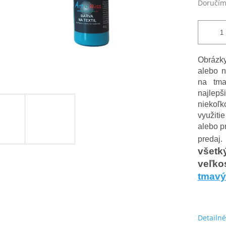
Doručím
Obrázky
alebo n
na tma
najlepš
niekoľk
využit
alebo p
preda
všet
veľko
tmavý 
Detailné