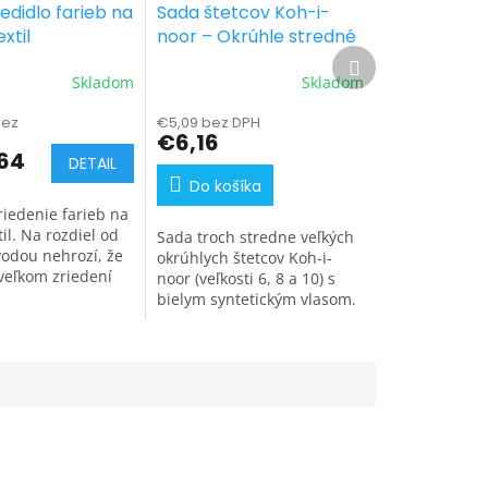
iedidlo farieb na
Sada štetcov Koh-i-
xtil
noor – Okrúhle stredné
Ďalší
(3 ks)
produkt
Skladom
Skladom
bez
€5,09 bez DPH
€6,16
64
DETAIL
Do košíka
riedenie farieb na
il. Na rozdiel od
Sada troch stredne veľkých
vodou nehrozí, že
okrúhlych štetcov Koh-i-
 veľkom zriedení
noor (veľkosti 6, 8 a 10) s
lnosť pri praní.
bielym syntetickým vlasom.
Sú ideálne na vyfarbovanie
stredne veľkých plôch a
tvorbu výraznejších...