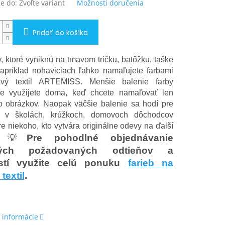
e do:
Zvoľte variant
Možnosti doručenia
Pridať do košíka
, ktoré vyniknú na tmavom tričku, batôžku, taške
apríklad nohaviciach ľahko namaľujete farbami
vý textil ARTEMISS. Menšie balenie farby
ie využijete doma, keď chcete namaľovať len
o obrázkov. Naopak väčšie balenie sa hodí pre
ie v školách, krúžkoch, domovoch dôchodcov
re niekoho, kto vytvára originálne odevy na ďalší
💡
Pre pohodlné objednávanie
j.
kých požadovaných odtieňov a
stí využite celú ponuku
farieb na
textil
.
 informácie