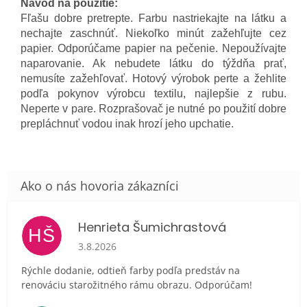
Návod na použitie:
Fľašu dobre pretrepte. Farbu nastriekajte na látku a
nechajte zaschnúť. Niekoľko minút zažehľujte cez
papier. Odporúčame papier na pečenie. Nepoužívajte
naparovanie. Ak nebudete látku do týždňa prať,
nemusíte zažehľovať. Hotový výrobok perte a žehlite
podľa pokynov výrobcu textilu, najlepšie z rubu.
Neperte v pare. Rozprašovač je nutné po použití dobre
prepláchnuť vodou inak hrozí jeho upchatie.
Henrieta Šumichrastová
HŠ
Hodnotenie obchodu je 5 z 5 hviezdičiek.
3.8.2026
Rýchle dodanie, odtieň farby podľa predstáv na
renováciu starožitného rámu obrazu. Odporúčam!