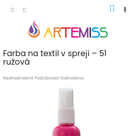
Prejsť
NÁKU
na
obsah
KOŠÍK
Farba na textil v spreji – 51
ružová
Priemerné
Neohodnotené
Podrobnosti hodnotenia
hodnotenie
produktu
je
0,0
z
5
hviezdičiek.