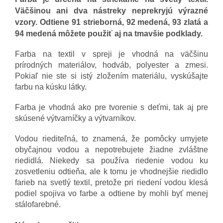
Väčšinou ani dva nástreky neprekryjú výrazné
vzory. Odtiene 91 strieborná, 92 medená, 93 zlatá a
94 medená môžete použiť aj na tmavšie podklady.
Farba na textil v spreji je vhodná na väčšinu
prírodných materiálov, hodváb, polyester a zmesi.
Pokiaľ nie ste si istý zložením materiálu, vyskúšajte
farbu na kúsku látky.
Farba je vhodná ako pre tvorenie s deťmi, tak aj pre
skúsené výtvarníčky a výtvarníkov.
Vodou riediteľná, to znamená, že pomôcky umyjete
obyčajnou vodou a nepotrebujete žiadne zvláštne
riedidlá. Niekedy sa používa riedenie vodou ku
zosvetleniu odtieňa, ale k tomu je vhodnejšie riedidlo
farieb na svetlý textil, pretože pri riedení vodou klesá
podiel spojiva vo farbe a odtiene by mohli byť menej
stálofarebné.