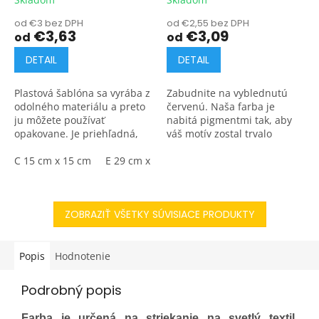
od €3 bez DPH
od €2,55 bez DPH
€3,63
€3,09
od
od
DETAIL
DETAIL
Plastová šablóna sa vyrába z
Zabudnite na vyblednutú
odolného materiálu a preto
červenú. Naša farba je
ju môžete používať
nabitá pigmentmi tak, aby
opakovane. Je priehľadná,
váš motív zostal trvalo
takže presne vidíte kam
žiarivý a sýty aj pri
šablónu umiestňujete.
C 15 cm x 15 cm
E 29 cm x 29 cm
pravidelnom a častom praní.
Farba sa vpije priamo do...
ZOBRAZIŤ VŠETKY SÚVISIACE PRODUKTY
Popis
Hodnotenie
Podrobný popis
Farba je určená na striekanie na svetlý textil.