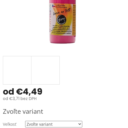
od
€4,49
od
€3,71
bez DPH
Jednotková
Zvoľte variant
cena:
Veľkosť