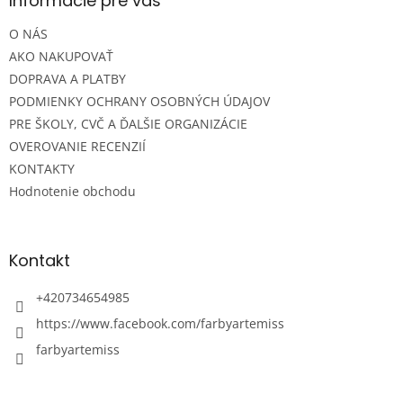
Informácie pre vás
t
O NÁS
i
e
AKO NAKUPOVAŤ
DOPRAVA A PLATBY
PODMIENKY OCHRANY OSOBNÝCH ÚDAJOV
PRE ŠKOLY, CVČ A ĎALŠIE ORGANIZÁCIE
OVEROVANIE RECENZIÍ
KONTAKTY
Hodnotenie obchodu
Kontakt
+420734654985
https://www.facebook.com/farbyartemiss
farbyartemiss