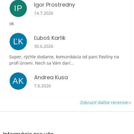
Igor Prostredny
IP
Hodnotenie obchodu je 5 z 5 hviezdičiek.
14.7.2026
ok
Ľuboš Karlík
ĽK
Hodnotenie obchodu je 5 z 5 hviezdičiek.
30.6.2026
Super, rýchle dodanie, komunikácia od pani Pavlíny na
profi úrovni. Nech sa Vám darí...
Andrea Kusa
AK
Hodnotenie obchodu je 5 z 5 hviezdičiek.
7.6.2026
Zobraziť ďalšie recenzie
Z
á
p
ä