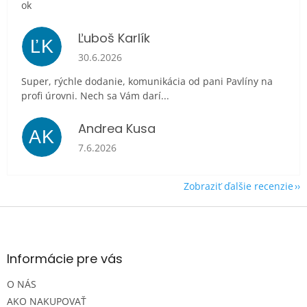
ok
Ľuboš Karlík
ĽK
Hodnotenie obchodu je 5 z 5 hviezdičiek.
30.6.2026
Super, rýchle dodanie, komunikácia od pani Pavlíny na
profi úrovni. Nech sa Vám darí...
Andrea Kusa
AK
Hodnotenie obchodu je 5 z 5 hviezdičiek.
7.6.2026
Zobraziť ďalšie recenzie
Z
á
p
ä
Informácie pre vás
t
O NÁS
i
e
AKO NAKUPOVAŤ