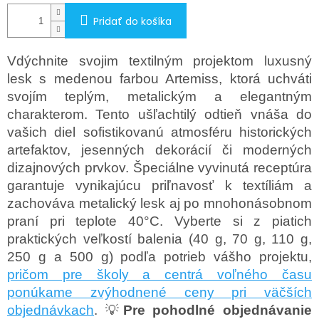
Pridať do košíka
Vdýchnite svojim textilným projektom luxusný
lesk s medenou farbou Artemiss, ktorá uchváti
svojím teplým, metalickým a elegantným
charakterom. Tento ušľachtilý odtieň vnáša do
vašich diel sofistikovanú atmosféru historických
artefaktov, jesenných dekorácií či moderných
dizajnových prvkov. Špeciálne vyvinutá receptúra
garantuje vynikajúcu priľnavosť k textíliám a
zachováva metalický lesk aj po mnohonásobnom
praní pri teplote 40°C. Vyberte si z piatich
praktických veľkostí balenia (40 g, 70 g, 110 g,
250 g a 500 g) podľa potrieb vášho projektu,
pričom pre školy a centrá voľného času
ponúkame zvýhodnené ceny pri väčších
objednávkach
. 💡
Pre pohodlné objednávanie