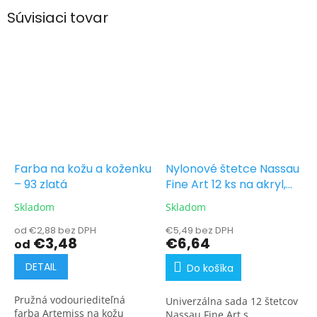
Súvisiaci tovar
Farba na kožu a koženku
Nylonové štetce Nassau
– 93 zlatá
Fine Art 12 ks na akryl,
akvarel a olej
Skladom
Skladom
od €2,88 bez DPH
€5,49 bez DPH
€3,48
€6,64
od
DETAIL
Do košíka
Pružná vodouriediteľná
Univerzálna sada 12 štetcov
farba Artemiss na kožu
Nassau Fine Art s