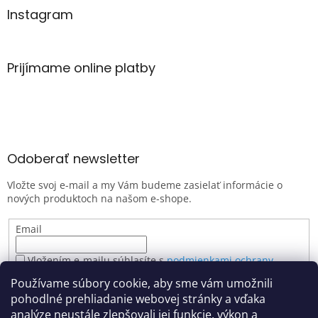
Instagram
Prijímame online platby
Odoberať newsletter
Vložte svoj e-mail a my Vám budeme zasielať informácie o
nových produktoch na našom e-shope.
Email
Vložením e-mailu súhlasíte s
podmienkami ochrany
osobných údajov
Používame súbory cookie, aby sme vám umožnili
PRIHLÁSIŤ SA
pohodlné prehliadanie webovej stránky a vďaka
analýze neustále zlepšovali jej funkcie, výkon a