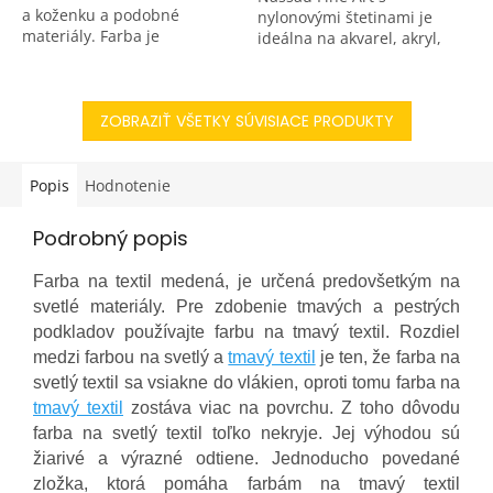
a koženku a podobné
nylonovými štetinami je
materiály. Farba je
ideálna na akvarel, akryl,
v konzistencií, ktorá
olej aj hobby techniky.
umožňuje priamo maľovať.
Obsahuje okrúhle aj ploché
Pokiaľ potrebujeme farbu...
štetce na detailné aj široké...
ZOBRAZIŤ VŠETKY SÚVISIACE PRODUKTY
Popis
Hodnotenie
Podrobný popis
Farba na textil medená, je určená predovšetkým na
svetlé materiály. Pre zdobenie tmavých a pestrých
podkladov používajte farbu na tmavý textil. Rozdiel
medzi farbou na svetlý a
tmavý textil
je ten, že farba na
svetlý textil sa vsiakne do vlákien, oproti tomu farba na
tmavý textil
zostáva viac na povrchu. Z toho dôvodu
farba na svetlý textil toľko nekryje. Jej výhodou sú
žiarivé a výrazné odtiene. Jednoducho povedané
zložka, ktorá pomáha farbám na tmavý textil