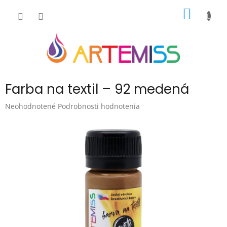
Prejsť
NÁKU
na
obsah
KOŠÍK
Farba na textil – 92 medená
Priemerné
Neohodnotené
Podrobnosti hodnotenia
hodnotenie
produktu
je
0,0
z
5
hviezdičiek.