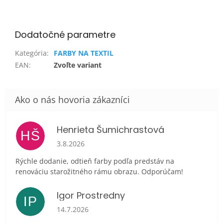
Dodatočné parametre
Kategória
:
FARBY NA TEXTIL
EAN
:
Zvoľte variant
Henrieta Šumichrastová
HŠ
Hodnotenie obchodu je 5 z 5 hviezdičiek.
3.8.2026
Rýchle dodanie, odtieň farby podľa predstáv na
renováciu starožitného rámu obrazu. Odporúčam!
Igor Prostredny
IP
Hodnotenie obchodu je 5 z 5 hviezdičiek.
14.7.2026