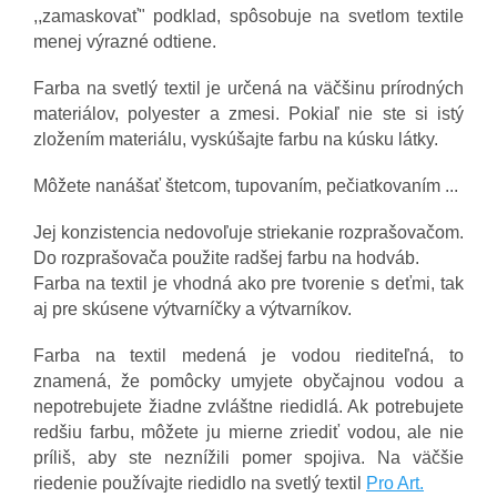
,,zamaskovať" podklad, spôsobuje na svetlom textile
menej výrazné odtiene.
Farba na svetlý textil je určená na väčšinu prírodných
materiálov, polyester a zmesi. Pokiaľ nie ste si istý
zložením materiálu, vyskúšajte farbu na kúsku látky.
Môžete nanášať štetcom, tupovaním, pečiatkovaním ...
Jej konzistencia nedovoľuje striekanie rozprašovačom.
Do rozprašovača použite radšej farbu na hodváb.
Farba na textil je vhodná ako pre tvorenie s deťmi, tak
aj pre skúsene výtvarníčky a výtvarníkov.
Farba na textil medená je vodou riediteľná, to
znamená, že pomôcky umyjete obyčajnou vodou a
nepotrebujete žiadne zvláštne riedidlá. Ak potrebujete
redšiu farbu, môžete ju mierne zriediť vodou, ale nie
príliš, aby ste neznížili pomer spojiva. Na väčšie
riedenie používajte riedidlo na svetlý textil
Pro Art.