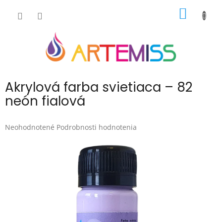
Prejsť
NÁKU
na
obsah
KOŠÍK
Akrylová farba svietiaca – 82
neón fialová
Priemerné
Neohodnotené
Podrobnosti hodnotenia
hodnotenie
produktu
je
0,0
z
5
hviezdičiek.