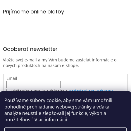
Prijímame online platby
Odoberať newsletter
Vložte svoj e-mail a my Vám budeme zasielať informácie o
nových produktoch na našom e-shope.
Email
Vložením e-mailu súhlasíte s
podmienkami ochrany
osobných údajov
Používame súbory cookie, aby sme vám umožnili
PRIHLÁSIŤ SA
pohodlné prehliadanie webovej stránky a vďaka
analýze neustále zlepšovali jej funkcie, výkon a
použiteľnosť.
Viac informácií
Vytvoril Shoptet