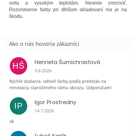
svitu a vysokým teplotám. Nesmie zmrznúť.
Rozvrstvenie farby pri dlhšom skladovaní nie je na
škodu.
Henrieta Šumichrastová
HŠ
Hodnotenie obchodu je 5 z 5 hviezdičiek.
3.8.2026
Rýchle dodanie, odtieň farby podľa predstáv na
renováciu starožitného rámu obrazu. Odporúčam!
Igor Prostredny
IP
Hodnotenie obchodu je 5 z 5 hviezdičiek.
14.7.2026
ok
Ľuboš Karlík