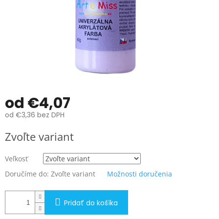
od
€4,07
od
€3,36
bez DPH
Jednotková
Zvoľte variant
cena:
Veľkosť
Doručíme do:
Zvoľte variant
Možnosti doručenia
Pridať do košíka