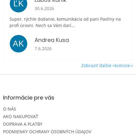
ĽK
Hodnotenie obchodu je 5 z 5 hviezdičiek.
30.6.2026
Super, rýchle dodanie, komunikácia od pani Pavlíny na
profi úrovni. Nech sa Vám darí...
Andrea Kusa
AK
Hodnotenie obchodu je 5 z 5 hviezdičiek.
7.6.2026
Zobraziť ďalšie recenzie
Z
á
p
ä
Informácie pre vás
t
O NÁS
i
e
AKO NAKUPOVAŤ
DOPRAVA A PLATBY
PODMIENKY OCHRANY OSOBNÝCH ÚDAJOV