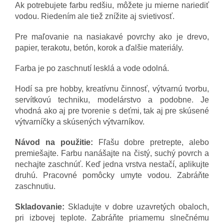
Ak potrebujete farbu redšiu, môžete ju mierne nariediť
vodou. Riedením ale tiež znížite aj svietivosť.
Pre maľovanie na nasiakavé povrchy ako je drevo,
papier, terakotu, betón, korok a ďalšie materiály.
Farba je po zaschnutí lesklá a vode odolná.
Hodí sa pre hobby, kreatívnu činnosť, výtvarnú tvorbu,
servítkovú techniku, modelárstvo a podobne. Je
vhodná ako aj pre tvorenie s deťmi, tak aj pre skúsené
výtvarníčky a skúsených výtvarníkov.
Návod na použitie:
Fľašu dobre pretrepte, alebo
premiešajte. Farbu nanášajte na čistý, suchý povrch a
nechajte zaschnúť. Keď jedna vrstva nestačí, aplikujte
druhú. Pracovné pomôcky umyte vodou. Zabráňte
zaschnutiu.
Skladovanie:
Skladujte v dobre uzavretých obaloch,
pri izbovej teplote. Zabráňte priamemu slnečnému