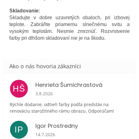
Skladovanie:
Skladujte v dobre uzavretých obaloch, pri izbovej
teplote. Zabráňte priamemu slnečnému svitu a
vysokým teplotám. Nesmie zmrznúť. Rozvrstvenie
farby pri dlhšom skladovaní nie je na škodu.
Henrieta Šumichrastová
HŠ
Hodnotenie obchodu je 5 z 5 hviezdičiek.
3.8.2026
Rýchle dodanie, odtieň farby podľa predstáv na
renováciu starožitného rámu obrazu. Odporúčam!
Igor Prostredny
IP
Hodnotenie obchodu je 5 z 5 hviezdičiek.
14.7.2026