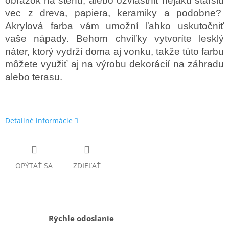
obrázok na stenu, alebo ozvláštniť nejakú staršiu
vec z dreva, papiera, keramiky a podobne?
Akrylová farba vám umožní ľahko uskutočniť
vaše nápady. Behom chvíľky vytvoríte lesklý
náter, ktorý vydrží doma aj vonku, takže túto farbu
môžete využiť aj na výrobu dekorácií na záhradu
alebo terasu.
Detailné informácie
OPÝTAŤ SA
ZDIEĽAŤ
Rýchle odoslanie