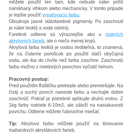
môžete použiť len tam, kde nebude náter príliš
namáhaný vlhkom alebo mechanicky. V tomto prípade
je lepšie použiť
vypaľovaciu farbu
.
Obsahuje jasné stálofarebné pigmenty. Po zaschnutí
je náter lesklý a vode odolný.
Farebné odtiene sú výraznejšie ako u
matných
akrylových farieb
, ale o niečo menej kryjú.
Akrylová farba lesklá je vodou riediteľná, to znamená,
že na čistenie pomôcok po použití stačí obyčajná
voda, ale iba do chvíle než farba zaschne. Zaschnutú
farbu možno z niektorých povrchov vyčistiť liehom.
Pracovný postup:
Pred použitím fľaštičku pretrepte alebo premiešajte. Na
čistý a suchý povrch naneste farbu a nechajte dobre
zaschnúť. Pokiaľ je potrebné aplikujte druhú vrstvu. Z
1kg farby natriete 6-10m2, ale záleží na nasiakavosti
povrchu. Odtiene môžete ľubovoľne miešať.
Tip:
Akrylovú farbu môžete použiť na tónovanie
maliarskych akrylátových farieb.