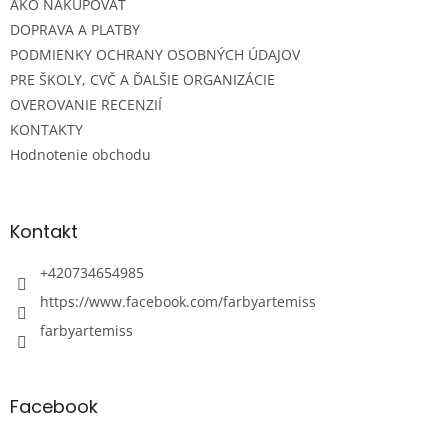
e
AKO NAKUPOVAŤ
DOPRAVA A PLATBY
PODMIENKY OCHRANY OSOBNÝCH ÚDAJOV
PRE ŠKOLY, CVČ A ĎALŠIE ORGANIZÁCIE
OVEROVANIE RECENZIÍ
KONTAKTY
Hodnotenie obchodu
Kontakt
+420734654985
https://www.facebook.com/farbyartemiss
farbyartemiss
Facebook