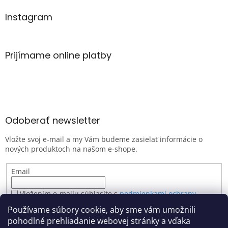
Instagram
Prijímame online platby
Odoberať newsletter
Vložte svoj e-mail a my Vám budeme zasielať informácie o
nových produktoch na našom e-shope.
Email
Vložením e-mailu súhlasíte s
podmienkami ochrany
osobných údajov
Používame súbory cookie, aby sme vám umožnili
PRIHLÁSIŤ SA
pohodlné prehliadanie webovej stránky a vďaka