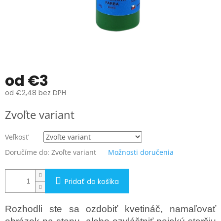
od
€3
od
€2,48
bez DPH
Jednotková
Zvoľte variant
cena:
Veľkosť
Doručíme do:
Zvoľte variant
Možnosti doručenia
Pridať do košíka
Rozhodli ste sa ozdobiť kvetináč, namaľovať