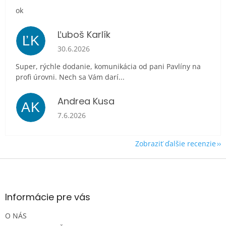
ok
Ľuboš Karlík
ĽK
Hodnotenie obchodu je 5 z 5 hviezdičiek.
30.6.2026
Super, rýchle dodanie, komunikácia od pani Pavlíny na
profi úrovni. Nech sa Vám darí...
Andrea Kusa
AK
Hodnotenie obchodu je 5 z 5 hviezdičiek.
7.6.2026
Zobraziť ďalšie recenzie
Z
á
p
ä
Informácie pre vás
t
O NÁS
i