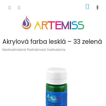
Prejsť
NÁKU
na
obsah
KOŠÍK
Akrylová farba lesklá – 33 zelená
Priemerné
Neohodnotené
Podrobnosti hodnotenia
hodnotenie
produktu
je
0,0
z
5
hviezdičiek.