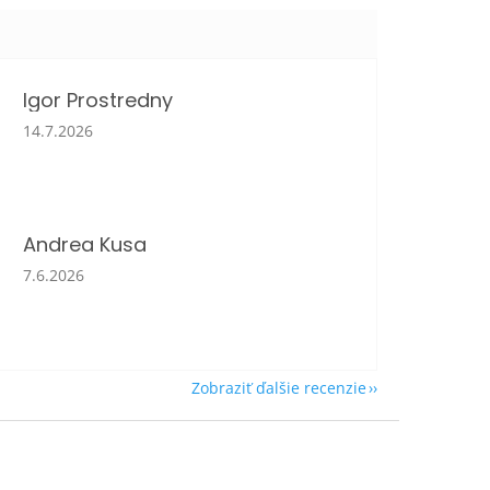
Igor Prostredny
Hodnotenie obchodu je 5 z 5 hviezdičiek.
14.7.2026
Andrea Kusa
Hodnotenie obchodu je 5 z 5 hviezdičiek.
7.6.2026
Zobraziť ďalšie recenzie