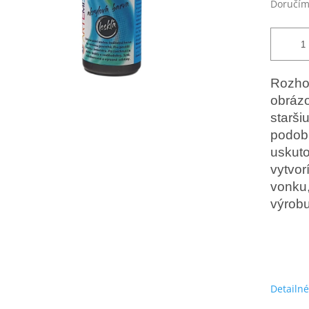
Doručím
Rozhod
obráz
starš
podob
uskut
vytvor
vonku,
výrobu
Detailné