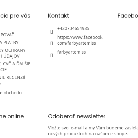
cie pre vás
Kontakt
Facebo
+420734654985
UPOVAŤ
https://www.facebook.
A PLATBY
com/farbyartemiss
KY OCHRANY
farbyartemiss
H ÚDAJOV
, CVČ A ĎALŠIE
CIE
IE RECENZIÍ
Y
ie obchodu
me online
Odoberať newsletter
Vložte svoj e-mail a my Vám budeme zasiela
nových produktoch na našom e-shope.