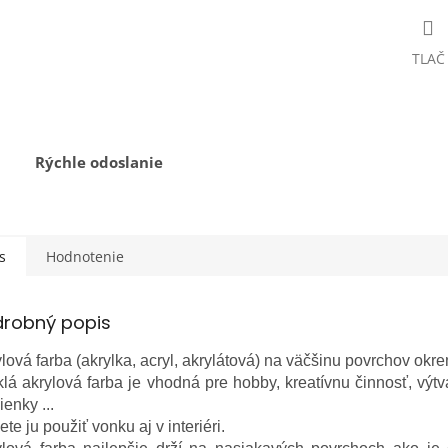
TLAČ
Rýchle odoslanie
s
Hodnotenie
drobný popis
lová farba (akrylka, acryl, akrylátová) na väčšinu povrchov okrem
lá akrylová farba je vhodná pre hobby, kreatívnu činnosť, výtv
enky ...
te ju použiť vonku aj v interiéri.