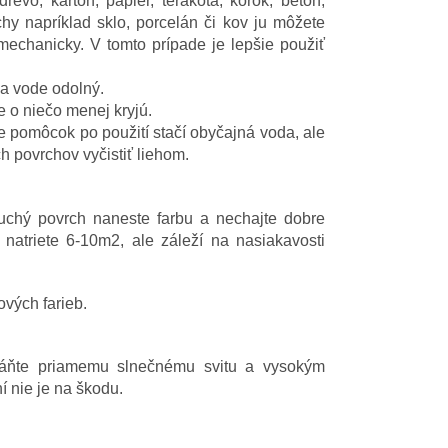
evo, kartón, papier, terakota, korok, betón,
y napríklad sklo, porcelán či kov ju môžete
echanicky. V tomto prípade je lepšie použiť
 a vode odolný.
le o niečo menej kryjú.
ie pomôcok po použití stačí obyčajná voda, ale
h povrchov vyčistiť liehom.
 suchý povrch naneste farbu a nechajte dobre
 natriete 6-10m2, ale záleží na nasiakavosti
ových farieb.
abráňte priamemu slnečnému svitu a vysokým
 nie je na škodu.