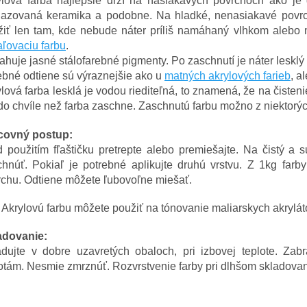
lová farba najlepšie drží na nasiakavých povrchoch ako je dr
lazovaná keramika a podobne. Na hladké, nenasiakavé povrch
žiť len tam, kde nebude náter príliš namáhaný vlhkom alebo m
ľovaciu farbu
.
huje jasné stálofarebné pigmenty. Po zaschnutí je náter lesklý
bné odtiene sú výraznejšie ako u
matných akrylových farieb
, a
lová farba lesklá je vodou riediteľná, to znamená, že na čisten
do chvíle než farba zaschne. Zaschnutú farbu možno z niektorýc
covný postup:
d použitím fľaštičku pretrepte alebo premiešajte. Na čistý a
hnúť. Pokiaľ je potrebné aplikujte druhú vrstvu. Z 1kg farby
rchu. Odtiene môžete ľubovoľne miešať.
Akrylovú farbu môžete použiť na tónovanie maliarskych akrylát
adovanie:
adujte v dobre uzavretých obaloch, pri izbovej teplote. Z
otám. Nesmie zmrznúť. Rozvrstvenie farby pri dlhšom skladovaní