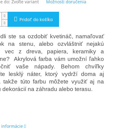
e do:
Zvoľte variant
Možnosti doručenia
Pridať do košíka
li ste sa ozdobiť kvetináč, namaľovať
ok na stenu, alebo ozvláštniť nejakú
iu vec z dreva, papiera, keramiky a
ne? Akrylová farba vám umožní ľahko
očniť vaše nápady. Behom chvíľky
íte lesklý náter, ktorý vydrží doma aj
 takže túto farbu môžete využiť aj na
 dekorácií na záhradu alebo terasu.
 informácie