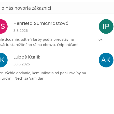
Henrieta Šumichrastová
HŠ
IP
Hodnotenie obchodu je 5 z 5 hviezdičiek.
3.8.2026
le dodanie, odtieň farby podľa predstáv na
ok
ováciu starožitného rámu obrazu. Odporúčam!
Ľuboš Karlík
ĽK
AK
Hodnotenie obchodu je 5 z 5 hviezdičiek.
30.6.2026
r, rýchle dodanie, komunikácia od pani Pavlíny na
i úrovni. Nech sa Vám darí...