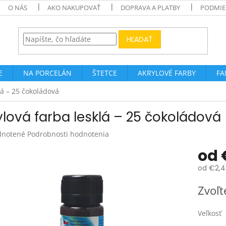
O NÁS
AKO NAKUPOVAŤ
DOPRAVA A PLATBY
PODMIE
HĽADAŤ
E
NA PORCELÁN
ŠTETCE
AKRYLOVÉ FARBY
FA
lá – 25 čokoládová
ylová farba lesklá – 25 čokoládová
rné
notené
Podrobnosti hodnotenia
enie
od
tu
od
€2,4
Jednotk
Zvoľt
cena:
čiek.
Veľkosť