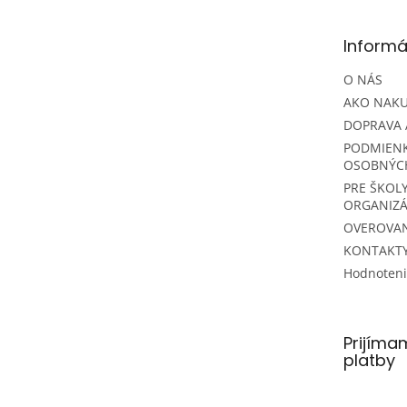
ä
t
Informá
i
e
O NÁS
AKO NAK
DOPRAVA 
PODMIEN
OSOBNÝC
PRE ŠKOLY
ORGANIZÁ
OVEROVAN
KONTAKT
Hodnoten
Prijíma
platby