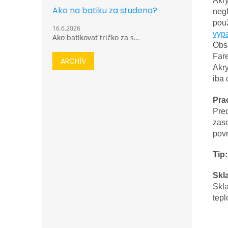
Akry
Ako na batiku za studena?
neg
pou
16.6.2026
vypa
Ako batikovať tričko za s...
Obsa
Fare
ARCHÍV
Akry
iba 
Pra
Pre
zasc
pov
Tip:
Skl
Skl
tepl