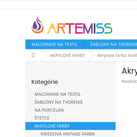
Prejsť
na
obsah
MAĽOVANIE NA TEXTIL
ŠABLÓNY NA TVORENI
Domov
AKRYLOVÉ FARBY
Akrylová farba lesk
B
Akr
o
Preskočiť
č
Kategórie
Prieme
Neohod
kategórie
n
hodnot
ý
produk
MAĽOVANIE NA TEXTIL
p
je
ŠABLÓNY NA TVORENIE
a
0,0
NA PORCELÁN
z
n
5
e
ŠTETCE
hviezdi
l
AKRYLOVÉ FARBY
KRIEDOVÁ VINTAGE FARBA