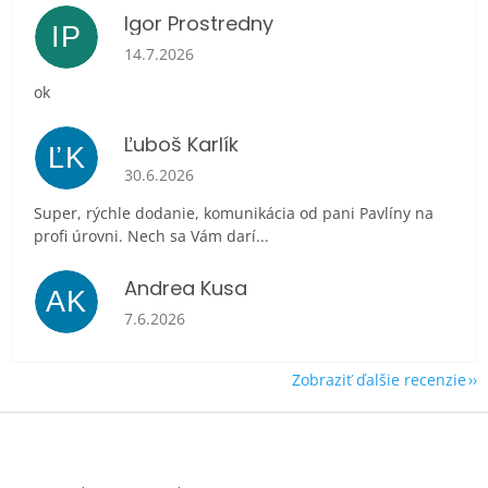
Igor Prostredny
IP
Hodnotenie obchodu je 5 z 5 hviezdičiek.
14.7.2026
ok
Ľuboš Karlík
ĽK
Hodnotenie obchodu je 5 z 5 hviezdičiek.
30.6.2026
Super, rýchle dodanie, komunikácia od pani Pavlíny na
profi úrovni. Nech sa Vám darí...
Andrea Kusa
AK
Hodnotenie obchodu je 5 z 5 hviezdičiek.
7.6.2026
Zobraziť ďalšie recenzie
Z
á
p