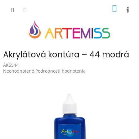
Prejsť
NÁKU
na
obsah
KOŠÍK
Akrylátová kontúra – 44 modrá
AK5544
Priemerné
Neohodnotené
Podrobnosti hodnotenia
hodnotenie
produktu
je
0,0
z
5
hviezdičiek.