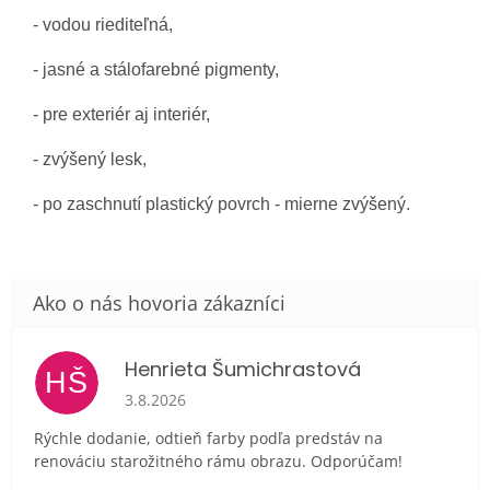
- vodou riediteľná,
- jasné a stálofarebné pigmenty,
- pre exteriér aj interiér,
- zvýšený lesk,
- po zaschnutí plastický povrch - mierne zvýšený.
Henrieta Šumichrastová
HŠ
Hodnotenie obchodu je 5 z 5 hviezdičiek.
3.8.2026
Rýchle dodanie, odtieň farby podľa predstáv na
renováciu starožitného rámu obrazu. Odporúčam!