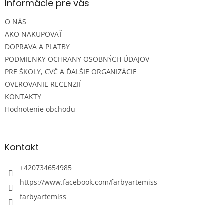
ä
Informácie pre vás
t
O NÁS
i
e
AKO NAKUPOVAŤ
DOPRAVA A PLATBY
PODMIENKY OCHRANY OSOBNÝCH ÚDAJOV
PRE ŠKOLY, CVČ A ĎALŠIE ORGANIZÁCIE
OVEROVANIE RECENZIÍ
KONTAKTY
Hodnotenie obchodu
Kontakt
+420734654985
https://www.facebook.com/farbyartemiss
farbyartemiss