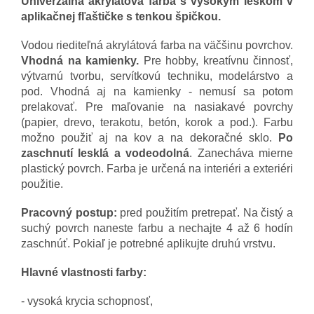
Univerzálna akrylátová farba s vysokým leskom v
aplikačnej fľaštičke s tenkou špičkou.
Vodou riediteľná akrylátová farba na väčšinu povrchov.
Vhodná na kamienky.
Pre hobby, kreatívnu činnosť,
výtvarnú tvorbu, servítkovú techniku, modelárstvo a
pod. Vhodná aj na kamienky - nemusí sa potom
prelakovať. Pre maľovanie na nasiakavé povrchy
(papier, drevo, terakotu, betón, korok a pod.). Farbu
možno použiť aj na kov a na dekoračné sklo.
Po
zaschnutí lesklá a vodeodolná
. Zanecháva mierne
plastický povrch. Farba je určená na interiéri a exteriéri
použitie.
Pracovný postup:
pred použitím pretrepať. Na čistý a
suchý povrch naneste farbu a nechajte 4 až 6 hodín
zaschnúť. Pokiaľ je potrebné aplikujte druhú vrstvu.
Hlavné vlastnosti farby:
- vysoká krycia schopnosť,